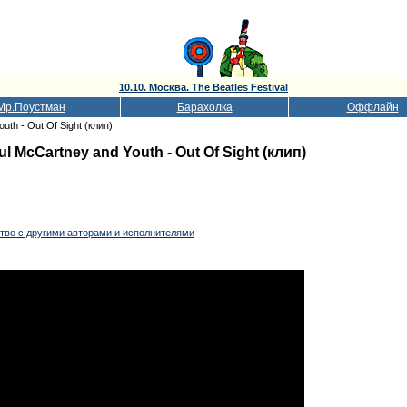
10.10. Москва. The Beatles Festival
Мр.Поустман
Барахолка
Оффлайн
uth - Out Of Sight (клип)
ul McCartney and Youth - Out Of Sight (клип)
ство с другими авторами и исполнителями