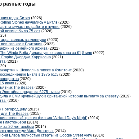
 в разные годы
нних годах Битлз
(2026)
Rolling Stones научились у Битлз
(2026)
артни скучает по работе в группе
(2026)
ой певице было 75 лет
(2026)
025)
тарра «сквозь вселенную»
(2023)
 поп-взрыве в Британии
(2023)
афии из семейного архива
(2022)
 The Wind» Боба Дилана ушло с молотка за £1,5 млн
(2022)
c Empire Джорджа Харрисона
(2021)
тта
(2021)
020)
ккартни и Шевелл на пляже в Хэмптонс
(2020)
воссоединению Битлз в 1975 году
(2020)
 концертов
(2020)
 15 июля
(2020)
мятник The Beatles
(2020)
а Эпстайна продан за £275 тысяч
(2019)
удила у СМИ крупнейшую в британской истории выплату за клевету
(2019)
отта
(2016)
е Новгородцеву
(2015)
 для The Beatles
(2015)
инственный трек из фильма "A Hard Day's Night"
(2014)
е Гластонбери
(2014)
й за 20 лет альбом
(2014)
ско рок-звезду Мика Джаггера
(2014)
они Блэра полностью стерты из Google Street View
(2014)