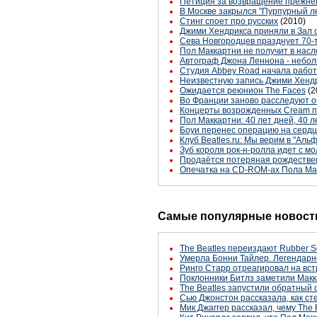
Петиция за возвращение прежнег
В Москве закрылся "Пурпурный л
Стинг споет про русских
(2010)
Джими Хендрикса приняли в Зал 
Сева Новгородцев празднует 70-т
Пол Маккартни не получит в насл
Автограф Джона Леннона - неболь
Студия Abbey Road начала работ
Неизвестную запись Джими Хендри
Ожидается реюнион The Faces
(2
Во Франции заново расследуют 
Концерты возрожденных Cream 
Пол Маккартни: 40 лет дней, 40 л
Боуи перенес операцию на серд
Клуб Beatles.ru: Мы верим в "Альф
Зуб короля рок-н-ролла идет с мо
Продаётся потеряная рождественс
Опечатка на CD-ROM-ах Пола Ма
Самые популярные новости
The Beatles переиздают Rubber S
Умерла Бонни Тайлер. Легендарн
Ринго Старр отреагировал на вст
Поклонники Битлз заметили Макк
The Beatles запустили обратный 
Сью Джонстон рассказала, как с
Мик Джаггер рассказал, чему The 