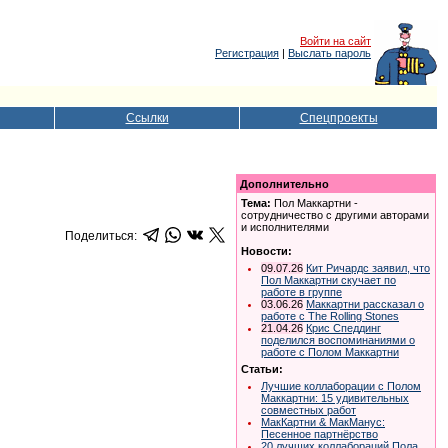
Войти на сайт
Регистрация
|
Выслать пароль
Ссылки
Спецпроекты
Дополнительно
Тема:
Пол Маккартни -
сотрудничество с другими авторами
и исполнителями
Поделиться:
Новости:
09.07.26
Кит Ричардс заявил, что
Пол Маккартни скучает по
работе в группе
03.06.26
Маккартни рассказал о
работе с The Rolling Stones
21.04.26
Крис Спеддинг
поделился воспоминаниями о
работе с Полом Маккартни
Статьи:
Лучшие коллаборации с Полом
Маккартни: 15 удивительных
совместных работ
МакКартни & МакМанус:
Песенное партнёрство
20 лучшиx коллабораций Пола