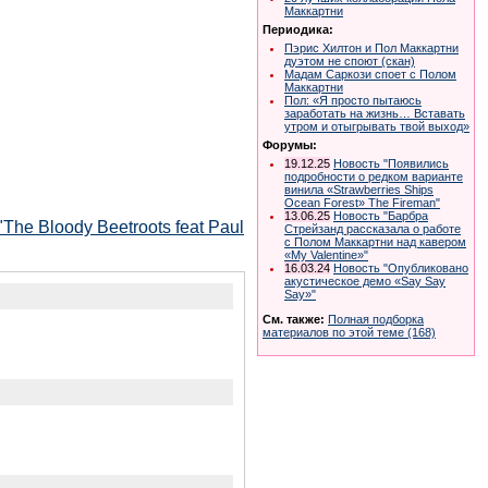
Маккартни
Периодика:
Пэрис Хилтон и Пол Маккартни
дуэтом не споют (скан)
Мадам Саркози споет с Полом
Маккартни
Пол: «Я просто пытаюсь
заработать на жизнь… Вставать
утром и отыгрывать твой выход»
Форумы:
19.12.25
Новость "Появились
подробности о редком варианте
винила «Strawberries Ships
Ocean Forest» The Fireman"
13.06.25
Новость "Барбра
he Bloody Beetroots feat Paul
Стрейзанд рассказала о работе
с Полом Маккартни над кавером
«My Valentine»"
16.03.24
Новость "Опубликовано
акустическое демо «Say Say
Say»"
См. также:
Полная подборка
материалов по этой теме (168)