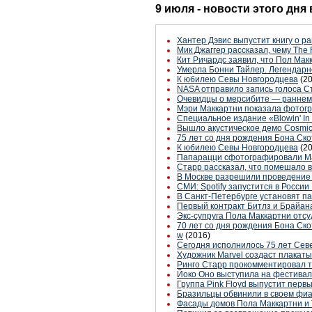
9 июля - новости этого дня
Хантер Дэвис выпустит книгу о ра
Мик Джаггер рассказал, чему The 
Кит Ричардс заявил, что Пол Макк
Умерла Бонни Тайлер. Легендарн
К юбилею Севы Новгородцева
(2
NASA отправило запись голоса С
Очевидцы о мерсибите — раннем
Мэри Маккартни показала фотогр
Специальное издание «Blowin' In
Вышло акустическое демо Cosmi
75 лет со дня рождения Бона Ско
К юбилею Севы Новгородцева
(2
Папарацци сфотографировали Ма
Старр рассказал, что помешало 
В Москве разрешили проведение
СМИ: Spotify запустится в России
В Санкт-Петербурге установят па
Первый контракт Битлз и Брайан
Экс-супруга Пола Маккартни отс
70 лет со дня рождения Бона Ск
w
(2016)
Сегодня исполнилось 75 лет Сев
Художник Marvel создаст плакаты
Ринго Старр прокомментировал та
Йоко Оно выступила на фестивал
Группа Pink Floyd выпустит первы
Бразильцы обвинили в своем фиа
Фасады домов Пола Маккартни и Т