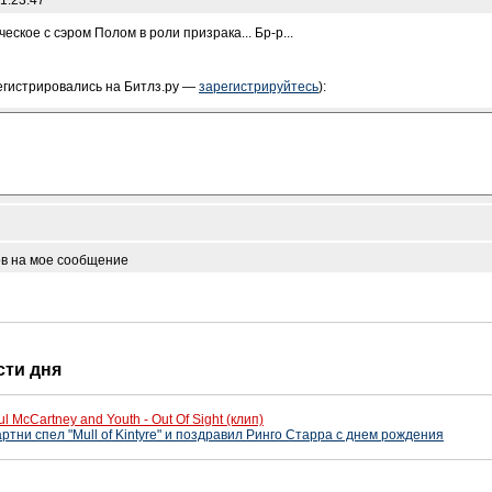
1:23:47
ское с сэром Полом в роли призрака... Бр-р...
егистрировались на Битлз.ру —
зарегистрируйтесь
):
ов на мое сообщение
сти дня
ul McCartney and Youth - Out Of Sight (клип)
ртни спел "Mull of Kintyre" и поздравил Ринго Старра с днем рождения