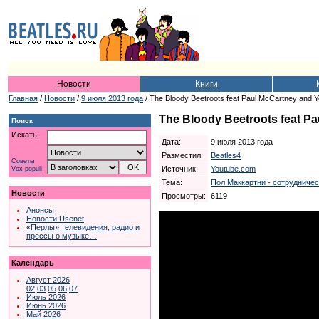
Новости
Книги
Главная
/
Новости
/
9 июля 2013 года
/ The Bloody Beetroots feat Paul McCartney and Yo
The Bloody Beetroots feat Pa
Поиск
Искать:
Дата:
9 июля 2013 года
Разместил:
Beatles4
Советы
Источник:
Youtube.com
Vox populi
Тема:
Пол Маккартни - сотрудниче
Новости
Просмотры:
6119
Анонсы
Новости Usenet
«Перлы» телевидения, радио и
прессы о музыке…
Календарь
Август 2026
02
03
05
06
07
Июль 2026
Июнь 2026
Май 2026