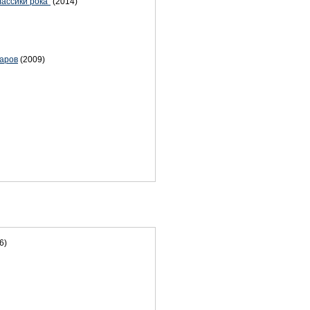
ассики рока"
(2014)
ларов
(2009)
6)