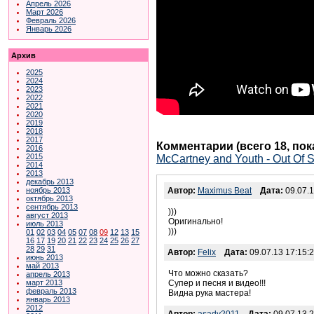
Апрель 2026
Март 2026
Февраль 2026
Январь 2026
Архив
2025
2024
2023
2022
2021
2020
2019
2018
2017
Комментарии (всего 18, по
2016
2015
McCartney and Youth - Out Of S
2014
2013
декабрь 2013
ноябрь 2013
Автор:
Maximus Beat
Дата:
09.07.1
октябрь 2013
сентябрь 2013
)))
август 2013
Оригинально!
июль 2013
)))
01
02
03
04
05
07
08
09
12
13
15
16
17
19
20
21
22
23
24
25
26
27
28
29
31
Автор:
Felix
Дата:
09.07.13 17:15:
июнь 2013
май 2013
Что можно сказать?
апрель 2013
март 2013
Супер и песня и видео!!!
февраль 2013
Видна рука мастера!
январь 2013
2012