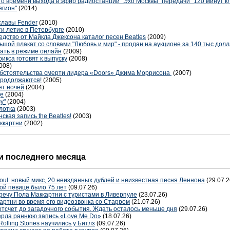
о времени выхода в эфир радиостанции "Эхо Москвы" передачи "120 минут кл
егион"
(2014)
славы Fender
(2010)
и летие в Петербурге
(2010)
едство от Майкла Джексона каталог песен Beatles
(2009)
шой плакат со словами "Любовь и мир" - продан на аукционе за 140 тыс дол
ать в режиме онлайн
(2009)
кса готовят к выпуску
(2008)
008)
обстоятельства смерти лидера «Doors» Джима Моррисона
(2007)
продолжаются!
(2005)
ет ночей
(2004)
це
(2004)
у"
(2004)
лотка
(2003)
кая запись the Beatles!
(2003)
ккартни
(2002)
 последнего месяца
oul: новый микс, 20 неизданных дублей и неизвестная песня Леннона
(29.07.2
ой певице было 75 лет
(09.07.26)
речу Пола Маккартни с туристами в Ливерпуле
(23.07.26)
артни во время его видеозвонка со Старром
(21.07.26)
отсчет до загадочного события. Ждать осталось меньше дня
(29.07.26)
терла раннюю запись «Love Me Do»
(18.07.26)
Rolling Stones научились у Битлз
(09.07.26)