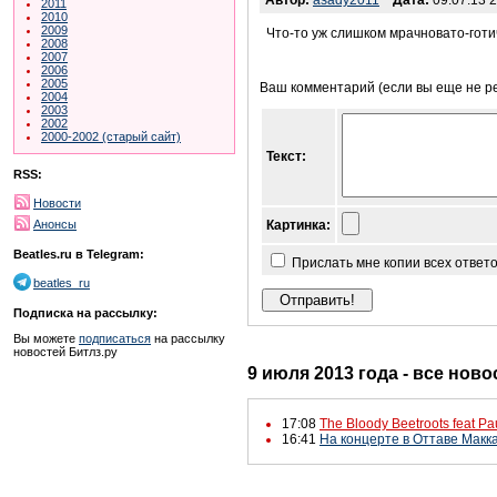
Автор:
asady2011
Дата:
09.07.13 2
2011
2010
2009
Что-то уж слишком мрачновато-готиче
2008
2007
2006
2005
Ваш комментарий (если вы еще не р
2004
2003
2002
2000-2002 (старый сайт)
Текст:
RSS:
Новости
Анонсы
Картинка:
Beatles.ru в Telegram:
Прислать мне копии всех ответ
beatles_ru
Подписка на рассылку:
Вы можете
подписаться
на рассылку
новостей Битлз.ру
9 июля 2013 года - все ново
17:08
The Bloody Beetroots feat Pa
16:41
На концерте в Оттаве Макка