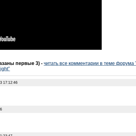
казаны первые 3)
-
читать все комментарии в теме форума "T
ight"
3 17:12:46
26