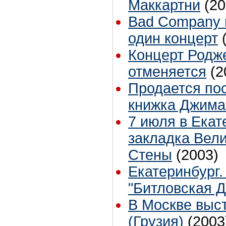
Маккартни
(20
Bad Company 
один концерт
Концерт Родже
отменяется
(2
Продается по
книжка Джима
7 июля в Екат
закладка Вел
Стены
(2003)
Екатеринбург
"Битловская Д
В Москве высту
(Грузия)
(2003