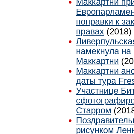
Маккартни пр
Европарламен
поправки к за
правах
(2018)
Ливерпульска
намекнула на 
Маккартни
(20
Маккартни ан
даты тура Fre
Участнице Бит
сфотографиро
Старром
(201
Поздравитель
рисунком Лен