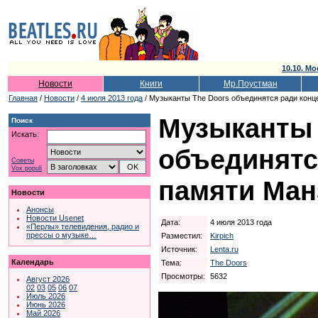
10.10. Мо
Новости
Книги
Мр.Поустман
Главная
/
Новости
/
4 июля 2013 года
/ Музыканты The Doors объединятся ради конц
Музыканты 
Поиск
Искать:
объединятс
Советы
Vox populi
памяти Ман
Новости
Анонсы
Новости Usenet
Дата:
4 июля 2013 года
«Перлы» телевидения, радио и
прессы о музыке…
Разместил:
Kirpich
Источник:
Lenta.ru
Календарь
Тема:
The Doors
Просмотры:
5632
Август 2026
02
03
05
06
07
Июль 2026
Июнь 2026
Май 2026