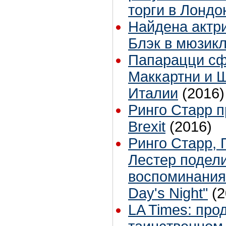
торги в Лондо
Найдена актр
Блэк в мюзик
Папарацци с
Маккартни и 
Италии
(2016)
Ринго Старр 
Brexit
(2016)
Ринго Старр, 
Лестер подел
воспоминания
Day's Night"
(2
LA Times: про