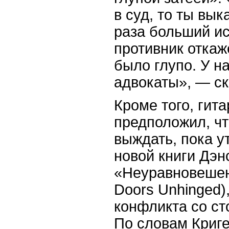
в суд, то ты вык
раза больший ис
противник откаже
было глупо. У н
адвокаты», — ск
Кроме того, гит
предположил, ч
выждать, пока у
новой книги Дэ
«Неуравновешен
Doors Unhinged)
конфликта со с
По словам Криге