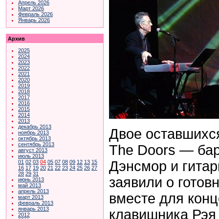
Апрель 2026
Март 2026
Февраль 2026
Январь 2026
Архив
2025
2024
2023
2022
2021
2020
2019
2018
2017
2016
2015
2014
2013
декабрь 2013
Двое оставшихс
ноябрь 2013
октябрь 2013
сентябрь 2013
The Doors — ба
август 2013
июль 2013
Дэнсмор и гитар
01
02
03
04
05
07
08
09
12
13
15
16
17
19
20
21
22
23
24
25
26
27
28
29
31
заявили о готов
июнь 2013
май 2013
апрель 2013
вместе для конц
март 2013
февраль 2013
январь 2013
клавишника Рэя
2012