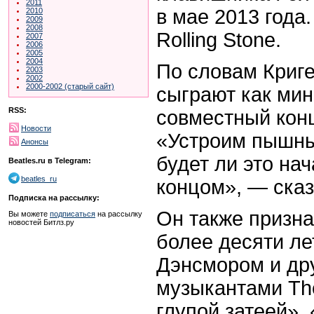
2011
в мае 2013 года
2010
2009
2008
Rolling Stone.
2007
2006
2005
2004
По словам Криг
2003
2002
2000-2002 (старый сайт)
сыграют как ми
RSS:
совместный конц
Новости
«Устроим пышны
Анонсы
будет ли это на
Beatles.ru в Telegram:
beatles_ru
концом», — сказ
Подписка на рассылку:
Он также призна
Вы можете
подписаться
на рассылку
новостей Битлз.ру
более десяти ле
Дэнсмором и др
музыкантами Th
глупой затеей».