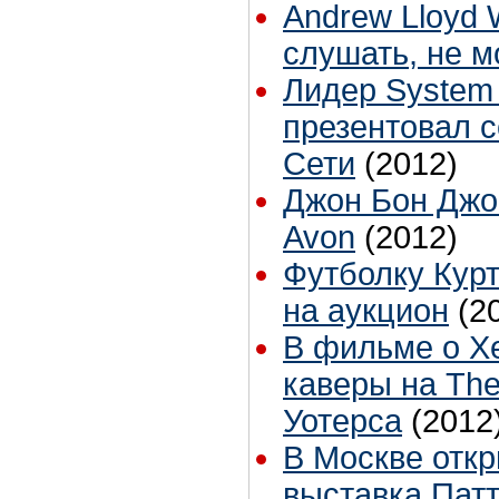
Andrew Lloyd
слушать, не м
Лидер System 
презентовал с
Сети
(2012)
Джон Бон Джо
Avon
(2012)
Футболку Кур
на аукцион
(2
В фильме о Х
каверы на The
Уотерса
(2012
В Москве откр
выставка Пат