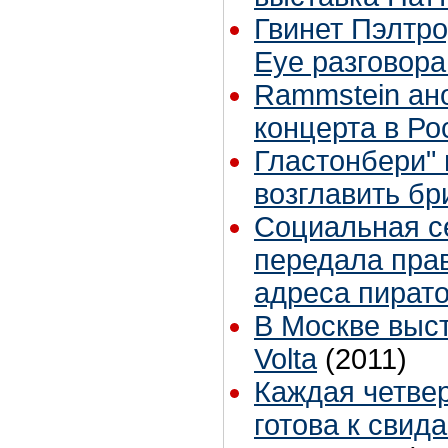
Гвинет Пэлтро
Eye разговора
Rammstein ан
концерта в Ро
Гластонбери"
возглавить бр
Социальная се
передала пра
адреса пират
В Москве выс
Volta
(2011)
Каждая четве
готова к свид