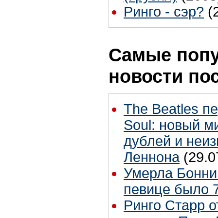
Ринго - сэр?
(
Самые поп
новости по
The Beatles п
Soul: новый м
дублей и неиз
Леннона
(29.0
Умерла Бонни
певице было 7
Ринго Старр о