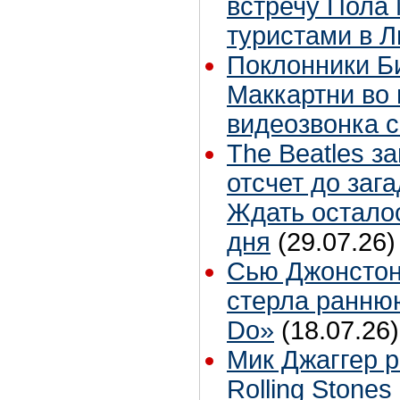
встречу Пола 
туристами в 
Поклонники Б
Маккартни во 
видеозвонка 
The Beatles з
отсчет до заг
Ждать остало
дня
(29.07.26)
Сью Джонстон
стерла ранню
Do»
(18.07.26)
Мик Джаггер р
Rolling Stones