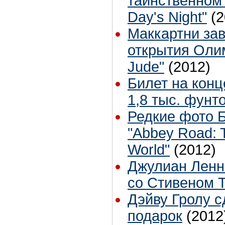
таинственном 
Day's Night"
(2
Маккартни за
открытия Оли
Jude"
(2012)
Билет на конц
1,8 тыс. фунт
Редкие фото Б
"Abbey Road: T
World"
(2012)
Джулиан Ленн
со Стивеном 
Дэйву Гролу 
подарок
(2012