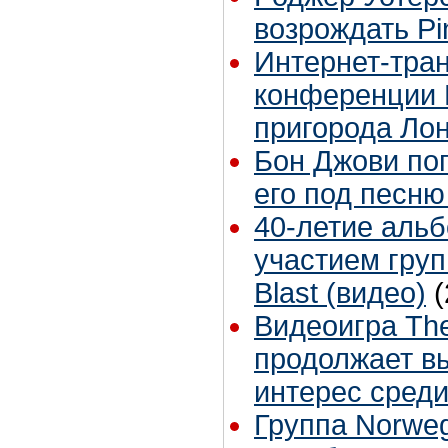
возрождать Pi
Интернет-тра
конференции 
пригорода Ло
Бон Джови по
его под песню
40-летие альбо
участием груп
Blast (видео)
(
Видеоигра The
продолжает в
интерес сред
Группа Norweg