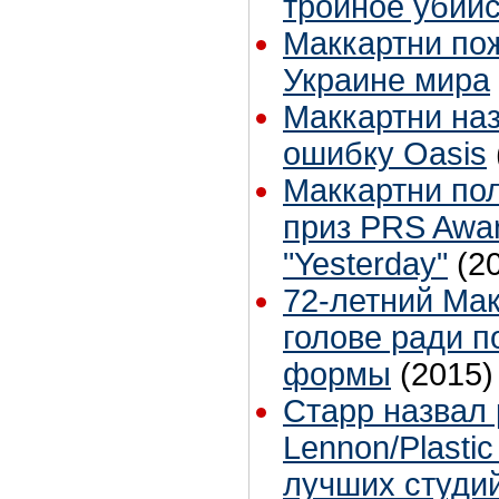
тройное убий
Маккартни по
Украине мира
Маккартни на
ошибку Oasis
Маккартни по
приз PRS Awar
"Yesterday"
(2
72-летний Мак
голове ради 
формы
(2015)
Старр назвал 
Lennon/Plasti
лучших студи