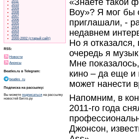
«Знаете такой ф
2011
2010
2009
Boy»? Я мог бы 
2008
2007
приглашали, - р
2006
2005
2004
недавнем интер
2003
2002
2000-2002 (старый сайт)
Но я отказался,
RSS:
очередь я музык
Новости
Мне показалось,
Анонсы
кино – да еще и 
Beatles.ru в Telegram:
beatles_ru
может нанести в
Подписка на рассылку:
Напомним, в кон
Вы можете
подписаться
на рассылку
новостей Битлз.ру
2011-го года сня
профессиональн
Джонсон, извест
Ass».