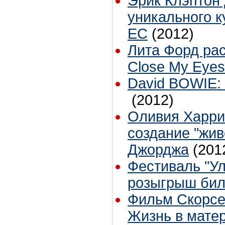
Эрик Клэптон
уникального к
EC
(2012)
Лита Форд расс
Close My Eyes
David BOWIE:
(2012)
Оливия Харри
создание "жи
Джорджа
(201
Фестиваль "Ул
розыгрыш бил
Фильм Скорсе
Жизнь в мате