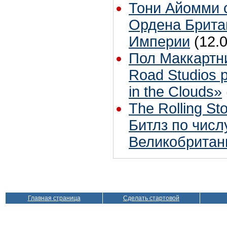
Тони Айомми 
Ордена Брита
Империи
(12.
Пол Маккартн
Road Studios 
in the Clouds»
The Rolling S
Битлз по чис
Великобритан
Главная страница
Сделать стартовой