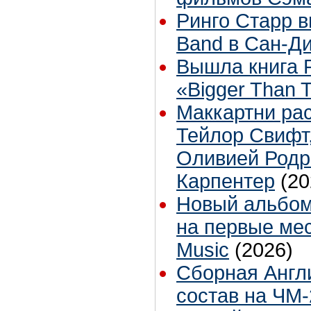
Ринго Старр вы
Band в Сан-Д
Вышла книга 
«Bigger Than 
Маккартни рас
Тейлор Свифт
Оливией Родр
Карпентер
(20
Новый альбом
на первые мес
Music
(2026)
Сборная Англ
состав на ЧМ-