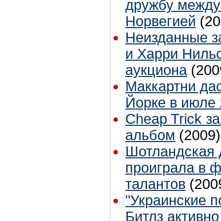
дружбу между
Норвегией
(20
Неизданные з
и Харри Ниль
аукциона
(200
Маккартни дас
Йорке в июле 
Cheap Trick з
альбом
(2009)
Шотландская 
проиграла в 
талантов
(200
"Украинские п
Битлз активно