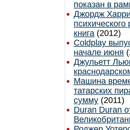
показан в ра
Джордж Харри
психического 
книга
(2012)
Coldplay выпу
начале июня
Джульетт Льюи
краснодарско
Машина време
татарских пир
сумму
(2011)
Duran Duran о
Великобритан
Роджер Уотерс