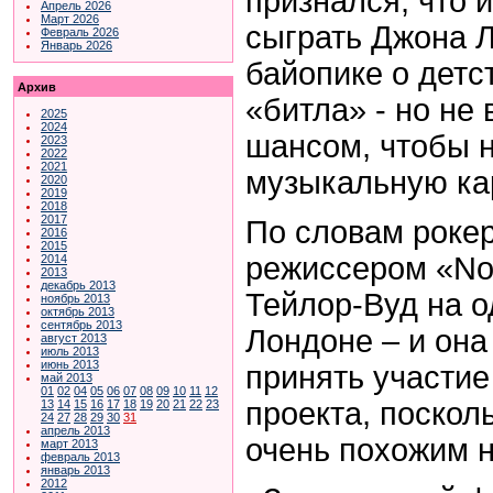
признался, что 
Апрель 2026
Март 2026
сыграть Джона 
Февраль 2026
Январь 2026
байопике о детс
Архив
«битла» - но не
2025
2024
шансом, чтобы 
2023
2022
2021
музыкальную ка
2020
2019
2018
2017
По словам рокер
2016
2015
режиссером «No
2014
2013
декабрь 2013
Тейлор-Вуд на о
ноябрь 2013
октябрь 2013
сентябрь 2013
Лондоне – и он
август 2013
июль 2013
июнь 2013
принять участие 
май 2013
01
02
04
05
06
07
08
09
10
11
12
проекта, поскол
13
14
15
16
17
18
19
20
21
22
23
24
27
28
29
30
31
апрель 2013
очень похожим н
март 2013
февраль 2013
январь 2013
2012