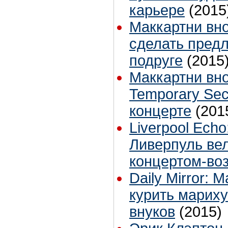
карьере
(2015
Маккартни вно
сделать предл
подруге
(2015
Маккартни вн
Temporary Sec
концерте
(201
Liverpool Ech
Ливерпуль ве
концертом-во
Daily Mirror: 
курить мариху
внуков
(2015)