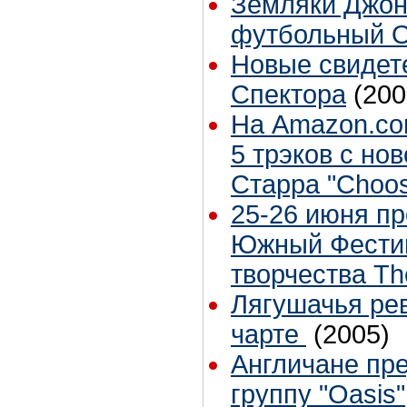
Земляки Джон
футбольный 
Новые свидет
Спектора
(200
На Amazon.co
5 трэков с но
Старра "Choos
25-26 июня п
Южный Фестив
творчества Th
Лягушачья ре
чарте
(2005)
Англичане пре
группу "Oasis"