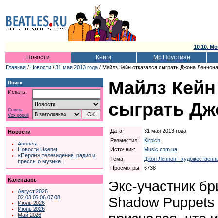
10.10. Мо
Новости
Книги
Мр.Поустман
Главная
/
Новости
/
31 мая 2013 года
/ Майлз Кейн отказался сыграть Джона Леннона
Майлз Кейн
Поиск
Искать:
сыграть Дж
Советы
Vox populi
Дата:
31 мая 2013 года
Новости
Разместил:
Kirpich
Анонсы
Источник:
Music.com.ua
Новости Usenet
«Перлы» телевидения, радио и
Тема:
Джон Леннон - художественн
прессы о музыке…
Просмотры:
6738
Календарь
Экс-участник бр
Август 2026
02
03
05
06
07
08
Shadow Puppets
Июль 2026
Июнь 2026
Май 2026