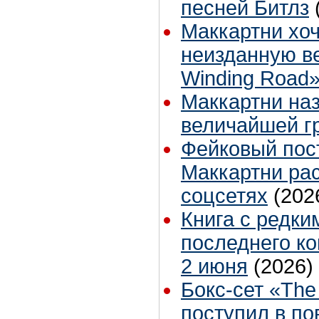
песней Битлз
Маккартни хоч
неизданную в
Winding Road
Маккартни на
величайшей г
Фейковый пос
Маккартни ра
соцсетях
(202
Книга с редк
последнего ко
2 июня
(2026)
Бокс-сет «The
поступил в п