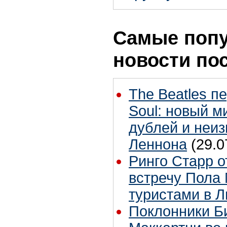
Самые поп
новости по
The Beatles п
Soul: новый м
дублей и неиз
Леннона
(29.0
Ринго Старр о
встречу Пола 
туристами в 
Поклонники Б