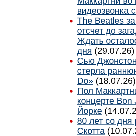
Маккартни во 
видеозвонка 
The Beatles з
отсчет до заг
Ждать остало
дня
(29.07.26)
Сью Джонстон
стерла ранню
Do»
(18.07.26)
Пол Маккартн
концерте Bon 
Йорке
(14.07.
80 лет со дня
Скотта
(10.07.