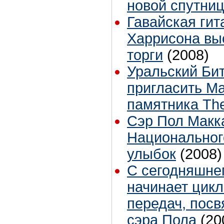
новой спутни
Гавайская ги
Харрисона вы
торги
(2008)
Уральский Бит
пригласить Ма
памятника The
Сэр Пол Макк
Национальног
улыбок
(2008)
С сегодняшнег
начинает цик
передач, пос
сэра Пола
(20