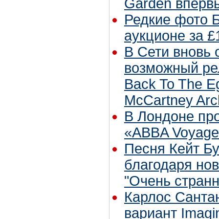
Garden впервы
Редкие фото 
аукционе за £
В Сети вновь
возможный ре
Back To The E
McCartney Arc
В Лондоне пр
«ABBA Voyage
Песня Кейт Бу
благодаря но
"Очень стран
Карлос Санта
вариант Imagi