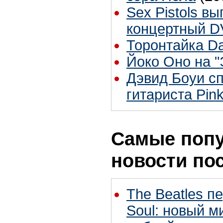
Sex Pistols в
концертный 
Торонтайка Dai
Йоко Оно на 
Дэвид Боуи сп
гитариста Pink
Самые поп
новости по
The Beatles п
Soul: новый м