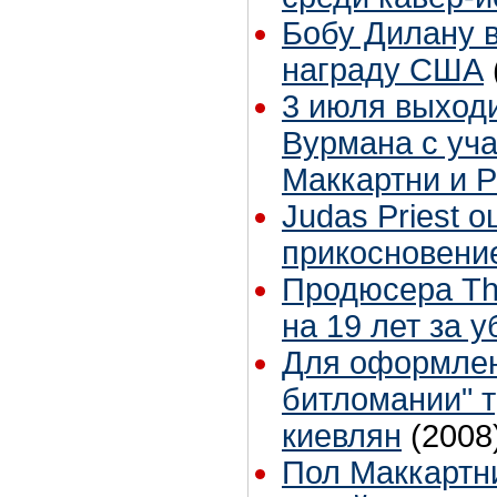
Бобу Дилану 
награду США
3 июля выходи
Вурмана с уч
Маккартни и Р
Judas Priest 
прикосновени
Продюсера Th
на 19 лет за 
Для оформлен
битломании" 
киевлян
(2008
Пол Маккартни