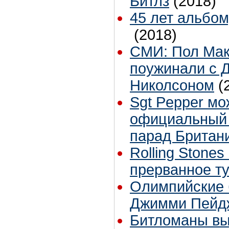
Битлз
(2018)
45 лет альбом
(2018)
СМИ: Пол Мак
поужинали с 
Николсоном
(
Sgt Pepper мо
официальный 
парад Британ
Rolling Stone
прерванное т
Олимпийские 
Джимми Пейд
Битломаны вы