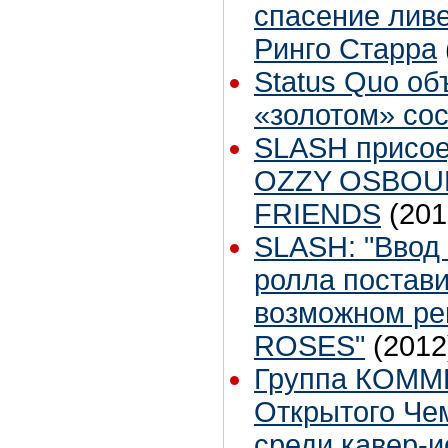
спасение лив
Ринго Старра
Status Quo об
«золотом» со
SLASH присое
OZZY OSBOU
FRIENDS
(201
SLASH: "Ввод 
ролла постави
возможном ре
ROSES"
(2012
Группа КОММ
Открытого Че
среди кавер-и