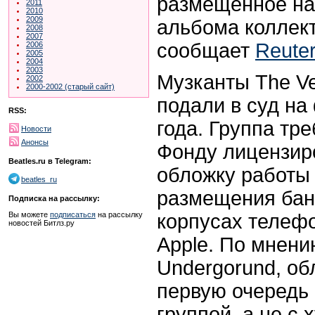
размещенное на
2011
2010
2009
альбома коллект
2008
2007
сообщает
Reute
2006
2005
2004
2003
Музканты The Ve
2002
2000-2002 (старый сайт)
подали в суд на
RSS:
года. Группа тр
Новости
Анонсы
Фонду лицензир
Beatles.ru в Telegram:
обложку работы
beatles_ru
размещения бан
Подписка на рассылку:
корпусах телеф
Вы можете
подписаться
на рассылку
новостей Битлз.ру
Apple. По мнени
Undergorund, об
первую очередь 
группой, а не с 