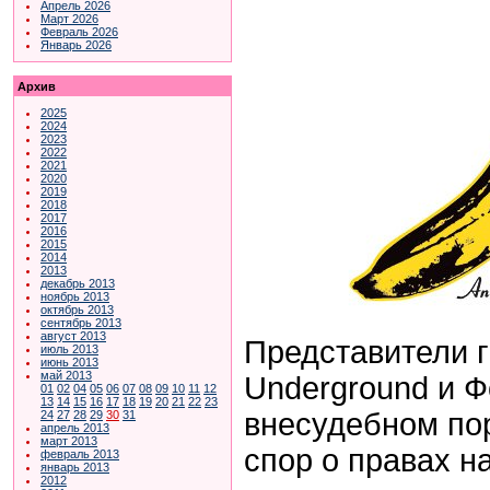
Апрель 2026
Март 2026
Февраль 2026
Январь 2026
Архив
2025
2024
2023
2022
2021
2020
2019
2018
2017
2016
2015
2014
2013
декабрь 2013
ноябрь 2013
октябрь 2013
сентябрь 2013
август 2013
Представители г
июль 2013
июнь 2013
май 2013
Underground и Ф
01
02
04
05
06
07
08
09
10
11
12
13
14
15
16
17
18
19
20
21
22
23
внесудебном по
24
27
28
29
30
31
апрель 2013
март 2013
спор о правах н
февраль 2013
январь 2013
2012