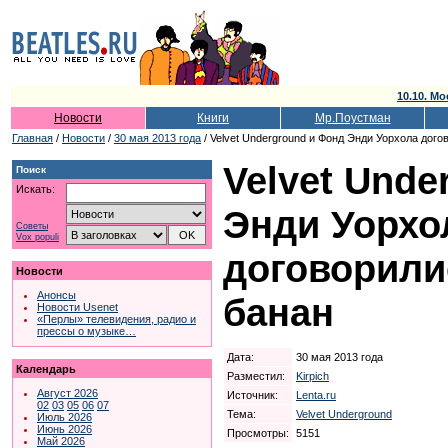
10.10. Мо
Новости
Книги
Мр.Поустман
Главная
/
Новости
/
30 мая 2013 года
/ Velvet Underground и Фонд Энди Уорхола дого
Velvet Unde
Поиск
Искать:
Энди Уорхо
Советы
Vox populi
договорили
Новости
Анонсы
банан
Новости Usenet
«Перлы» телевидения, радио и
прессы о музыке…
Дата:
30 мая 2013 года
Календарь
Разместил:
Kirpich
Август 2026
Источник:
Lenta.ru
02
03
05
06
07
Тема:
Velvet Underground
Июль 2026
Июнь 2026
Просмотры:
5151
Май 2026