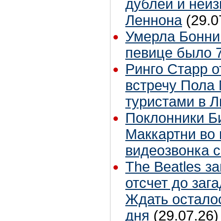
дублей и неиз
Леннона
(29.0
Умерла Бонни
певице было 7
Ринго Старр о
встречу Пола 
туристами в 
Поклонники Б
Маккартни во 
видеозвонка 
The Beatles з
отсчет до заг
Ждать остало
дня
(29.07.26)