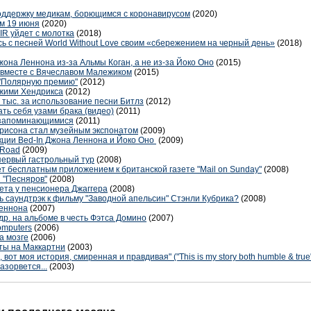
оддержку медикам, борющимся с коронавирусом
(2020)
м 19 июня
(2020)
IR уйдет с молотка
(2018)
ь с песней World Without Love своим «сбережением на черный день»
(2018)
она Леннона из-за Альмы Коган, а не из-за Йоко Оно
(2015)
" вместе с Вячеславом Малежиком
(2015)
 "Полярную премию"
(2012)
Джими Хендрикса
(2012)
 тыс. за использование песни Битлз
(2012)
ть себя узами брака (видео)
(2011)
 запоминающимися
(2011)
рисона стал музейным экспонатом
(2009)
ции Bed-In Джона Леннона и Йоко Оно
(2009)
 Road
(2009)
первый гастрольный тур
(2008)
нет бесплатным приложением к британской газете "Mail on Sunday"
(2008)
 "Песняров"
(2008)
ета у пенсионера Джаггера
(2008)
ь саундтрэк к фильму "Заводной апельсин" Стэнли Кубрика?
(2008)
Леннона
(2007)
др. на альбоме в честь Фэтса Домино
(2007)
omputers
(2006)
а мозге
(2006)
ты на Маккартни
(2003)
от моя история, смиренная и правдивая" ("This is my story both humble & true
азорвется...
(2003)