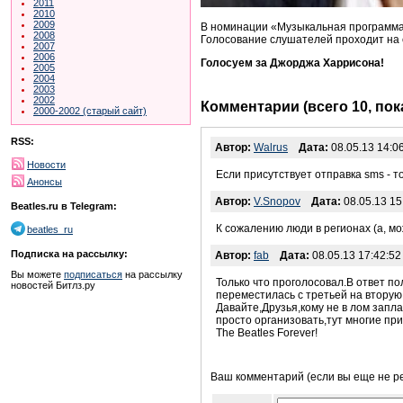
2011
2010
2009
В номинации «Музыкальная программа»
2008
Голосование слушателей проходит на
2007
2006
Голосуем за Джорджа Харрисона!
2005
2004
2003
2002
Комментарии (всего 10, по
2000-2002 (старый сайт)
RSS:
Автор:
Walrus
Дата:
08.05.13 14:0
Новости
Если присутствует отправка sms - 
Анонсы
Автор:
V.Snopov
Дата:
08.05.13 15
Beatles.ru в Telegram:
К сожалению люди в регионах (а, мо
beatles_ru
Подписка на рассылку:
Автор:
fab
Дата:
08.05.13 17:42:52
Вы можете
подписаться
на рассылку
Только что проголосовал.В ответ по
новостей Битлз.ру
переместилась с третьей на вторую
Давайте,Друзья,кому не в лом запл
просто организовать,тут многие пр
The Beatles Forever!
Ваш комментарий (если вы еще не р