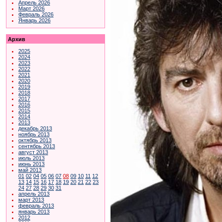
Апрель 2026
Март 2026
Февраль 2026
Январь 2026
Архив
2025
2024
2023
2022
2021
2020
2019
2018
2017
2016
2015
2014
2013
декабрь 2013
ноябрь 2013
октябрь 2013
сентябрь 2013
август 2013
июль 2013
июнь 2013
май 2013
01
02
04
05
06
07
08
09
10
11
12
13
14
15
16
17
18
19
20
21
22
23
24
27
28
29
30
31
апрель 2013
март 2013
февраль 2013
январь 2013
2012