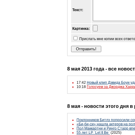
Текст:
Картинка:
Прислать мне копии всех ответ
8 мая 2013 года - все новос
17:42
Новый клип Дэвида Боуи уд
10:18
Голосуем за Джорджа Харр
8 мая - новости этого дня 
Поклонников Битлз попросили со
«Би-би-си» нашла актеров на ро
Пол Маккартни и Ринго Старр вп
55 лет LP `Let It Be`
(2025)