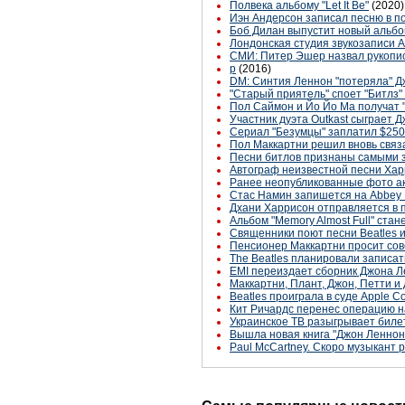
Полвека альбому "Let It Be"
(2020)
Иэн Андерсон записал песню в п
Боб Дилан выпустит новый альбо
Лондонская студия звукозаписи A
СМИ: Питер Эшер назвал рукопис
p
(2016)
DM: Синтия Леннон "потеряла" Дж
"Старый приятель" споет "Битлз
Пол Саймон и Йо Йо Ма получат
Участник дуэта Outkast сыграет 
Сериал "Безумцы" заплатил $250
Пол Маккартни решил вновь связа
Песни битлов признаны самыми
Автограф неизвестной песни Хар
Ранее неопубликованные фото ак
Стас Намин запишется на Abbey
Дхани Харрисон отправляется в 
Альбом "Memory Almost Full" ста
Священники поют песни Beatles и
Пенсионер Маккартни просит сов
The Beatles планировали записат
EMI переиздает сборник Джона 
Маккартни, Плант, Джон, Петти и 
Beatles проиграла в суде Apple C
Кит Ричардс перенес операцию н
Украинское ТВ разыгрывает биле
Вышла новая книга "Джон Леннон, в
Paul McCartney. Скоро музыкант р