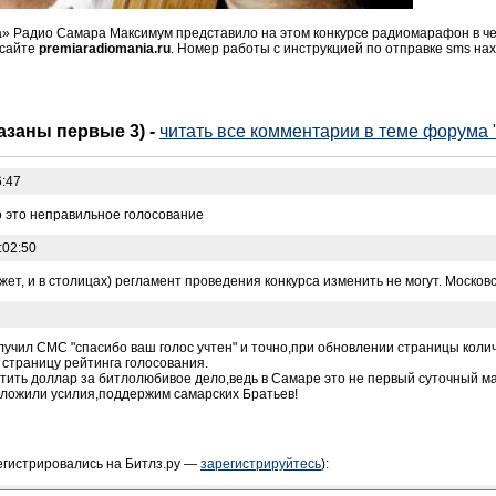
 Радио Самара Максимум представило на этом конкурсе радиомарафон в чес
 сайте
premiaradiomania.ru
. Номер работы с инструкцией по отправке sms на
казаны первые 3)
-
читать все комментарии в теме форума
6:47
то это неправильное голосование
:02:50
жет, и в столицах) регламент проведения конкурса изменить не могут. Москов
лучил СМС "спасибо ваш голос учтен" и точно,при обновлении страницы колич
 страницу рейтинга голосования.
атить доллар за битлолюбивое дело,ведь в Самаре это не первый суточный ма
иложили усилия,поддержим самарских Братьев!
егистрировались на Битлз.ру —
зарегистрируйтесь
):