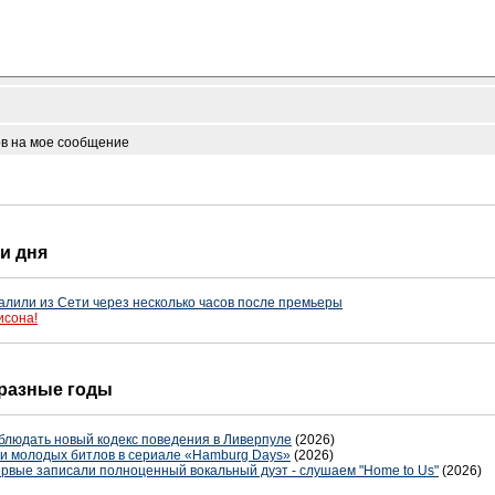
ов на мое сообщение
ти дня
алили из Сети через несколько часов после премьеры
исона!
в разные годы
блюдать новый кодекс поведения в Ливерпуле
(2026)
ли молодых битлов в сериале «Hamburg Days»
(2026)
ервые записали полноценный вокальный дуэт - слушаем "Home to Us"
(2026)