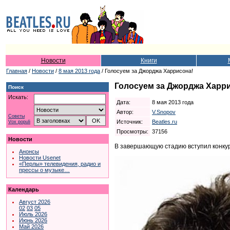
Новости
Книги
Главная
/
Новости
/
8 мая 2013 года
/ Голосуем за Джорджа Харрисона!
Голосуем за Джорджа Харр
Поиск
Искать:
Дата:
8 мая 2013 года
Автор:
V.Snopov
Советы
Источник:
Beatles.ru
Vox populi
Просмотры:
37156
Новости
В завершающую стадию вступил конку
Анонсы
Новости Usenet
«Перлы» телевидения, радио и
прессы о музыке…
Календарь
Август 2026
02
03
05
Июль 2026
Июнь 2026
Май 2026