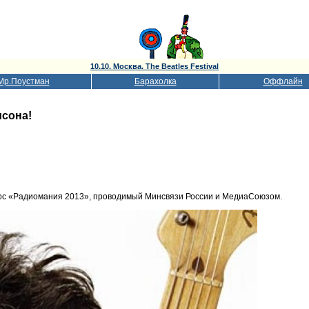
10.10. Москва. The Beatles Festival
Мр.Поустман
Барахолка
Оффлайн
исона!
рс «Радиомания 2013», проводимый Минсвязи России и МедиаСоюзом.