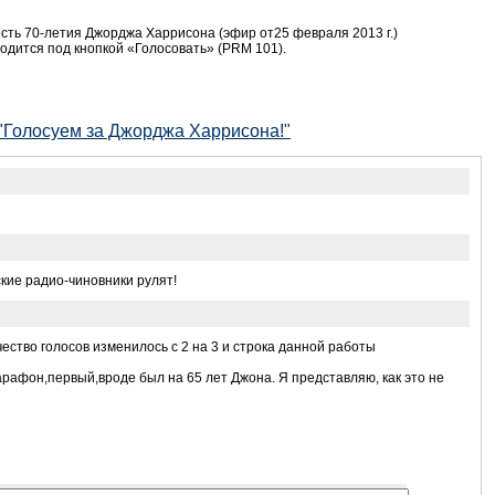
ть 70-летия Джорджа Харрисона (эфир от25 февраля 2013 г.)
ходится под кнопкой «Голосовать» (PRM 101).
 "Голосуем за Джорджа Харрисона!"
ские радио-чиновники рулят!
ество голосов изменилось с 2 на 3 и строка данной работы
рафон,первый,вроде был на 65 лет Джона. Я представляю, как это не