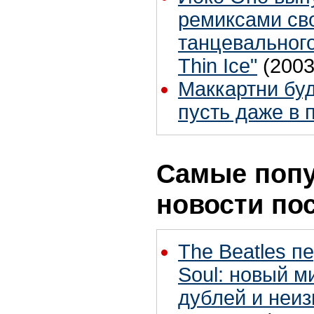
ремиксами сво
танцевального
Thin Ice"
(2003
Маккартни буд
пусть даже в 
Самые поп
новости по
The Beatles п
Soul: новый м
дублей и неиз