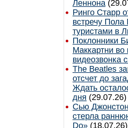
Леннона
(29.0
Ринго Старр о
встречу Пола 
туристами в 
Поклонники Б
Маккартни во 
видеозвонка 
The Beatles з
отсчет до заг
Ждать остало
дня
(29.07.26)
Сью Джонстон
стерла ранню
Do»
(18.07.26)