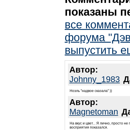
показаны п
все коммент
форума "Дэв
выпустить е
Автор:
Johnny_1983
Д
Ноэль "надвое сказала" ))
Автор:
Magnetoman
Д
На вкус и цвет... Я лично, просто н
восприятия показался.