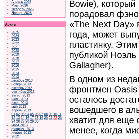
Bowie), который
Апрель 2026
Март 2026
Февраль 2026
порадовал фэно
Январь 2026
«The Next Day» 
Архив
года, может вып
2025
2024
2023
пластинку. Этим
2022
2021
2020
публикой Ноэль 
2019
2018
2017
Gallagher).
2016
2015
2014
В одном из нед
2013
декабрь 2013
ноябрь 2013
фронтмен Oasis 
октябрь 2013
сентябрь 2013
август 2013
осталось достат
июль 2013
июнь 2013
май 2013
вошедшего в аль
апрель 2013
01
02
03
04
05
06
07
08
09
10
11
хватит для еще 
12
13
14
16
17
18
19
20
21
22
23
24
26
27
28
29
30
март 2013
менее, когда ми
февраль 2013
январь 2013
2012