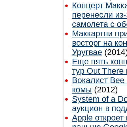
Концерт Макк
перенесли из-
самолета с о
Маккартни пр
восторг на ко
Уругвае
(2014
Еще пять кон
тур Out There
Вокалист Bee
комы
(2012)
System of a D
аукцион в по
Apple откроет
раньше Googl