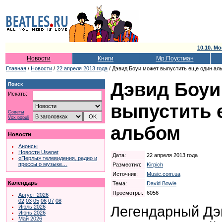
10.10. Мо
Новости
Книги
Мр.Поустман
Главная
/
Новости
/
22 апреля 2013 года
/ Дэвид Боуи может выпустить еще один ал
Дэвид Боуи
Поиск
Искать:
выпустить 
Советы
Vox populi
альбом
Новости
Анонсы
Новости Usenet
Дата:
22 апреля 2013 года
«Перлы» телевидения, радио и
прессы о музыке…
Разместил:
Kirpich
Источник:
Music.com.ua
Календарь
Тема:
David Bowie
Просмотры:
6056
Август 2026
02
03
05
06
07
08
Легендарный Дэ
Июль 2026
Июнь 2026
Май 2026