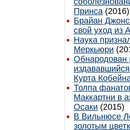
соболезновани
Принса
(2016)
Брайан Джонс
свой уход из 
Наука признал
Меркьюри
(20
Обнародован 
издававшийся 
Курта Кобейн
Толпа фанато
Маккартни в а
Осаки
(2015)
В Вильнюсе Л
золотым цветк