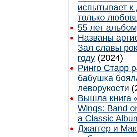
испытывает к
только любов
55 лет альбом
Названы артис
Зал славы рок
году
(2024)
Ринго Старр р
бабушка боял
леворукости
(
Вышла книга «
Wings: Band on
a Classic Albu
Джаггер и Ма