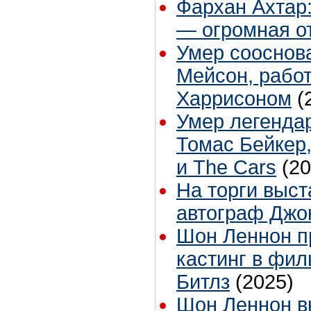
Фархан Ахтар:
— огромная о
Умер сооснова
Мейсон, рабо
Харрисоном
(
Умер легенда
Томаc Бейкер
и The Cars
(20
На торги выс
автограф Джо
Шон Леннон п
кастинг в фи
Битлз
(2025)
Шон Леннон вн