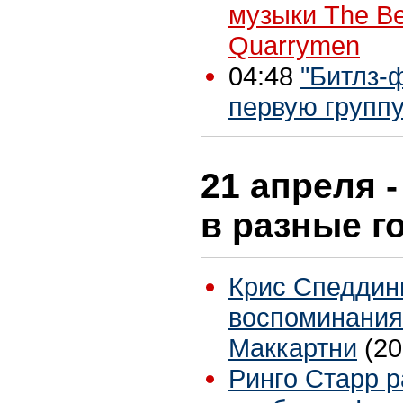
музыки The Be
Quarrymen
04:48
"Битлз-
первую групп
21 апреля -
в разные г
Крис Спеддин
воспоминания
Маккартни
(20
Ринго Старр р