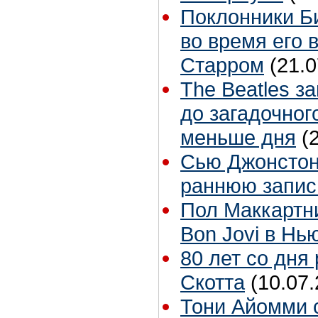
Поклонники Б
во время его 
Старром
(21.0
The Beatles з
до загадочног
меньше дня
(
Сью Джонстон 
раннюю запис
Пол Маккартн
Bon Jovi в Нь
80 лет со дня
Скотта
(10.07.
Тони Айомми 