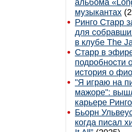
альбома «Lon
музыкантах
(
Ринго Старр 
для собравши
в клубе The J
Старр в эфире
подробности о
история о фи
"Я играю на п
мажоре": вышл
карьере Ринг
Бьорн Ульвеус
когда писал х