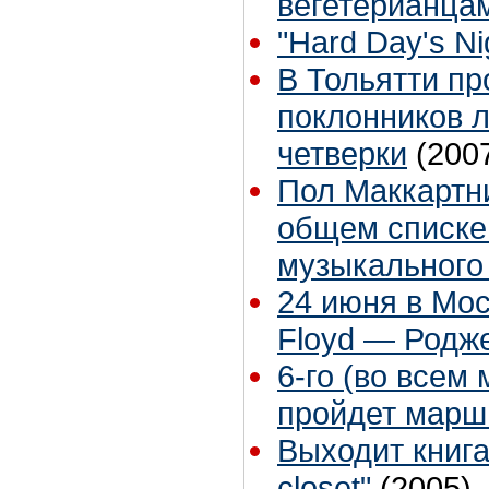
вегетерианца
"Hard Day's Nig
В Тольятти п
поклонников 
четверки
(200
Пол Маккартни
общем списке
музыкального
24 июня в Мос
Floyd — Родже
6-го (во всем 
пройдет марш
Выходит книга 
closet"
(2005)