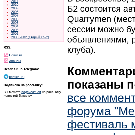
2011
2010
Б2 состоится ав
2009
2008
2007
Quarrymen (мес
2006
2005
сессии можно бу
2004
2003
2002
объявлениями, 
2000-2002 (старый сайт)
клуба).
RSS:
Новости
Анонсы
Комментари
Beatles.ru в Telegram:
beatles_ru
показаны п
Подписка на рассылку:
Вы можете
подписаться
на рассылку
все коммент
новостей Битлз.ру
форума "М
фестиваль м