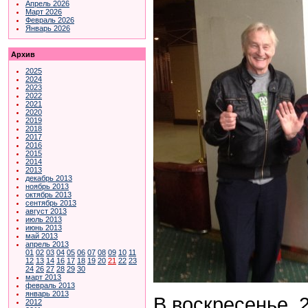
Апрель 2026
Март 2026
Февраль 2026
Январь 2026
Архив
2025
2024
2023
2022
2021
2020
2019
2018
2017
2016
2015
2014
2013
декабрь 2013
ноябрь 2013
октябрь 2013
сентябрь 2013
август 2013
июль 2013
июнь 2013
май 2013
апрель 2013
01
02
03
04
05
06
07
08
09
10
11
12
13
14
16
17
18
19
20
21
22
23
24
26
27
28
29
30
март 2013
февраль 2013
январь 2013
В воскресенье, 2
2012