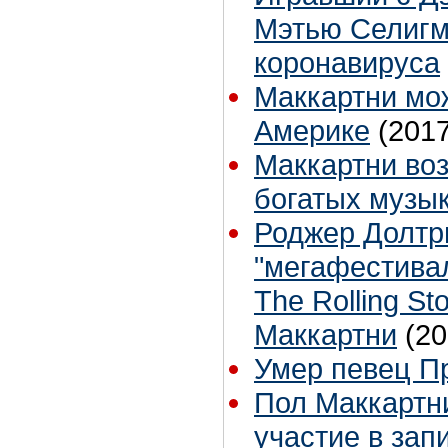
Мэтью Селигм
коронавируса
Маккартни мо
Америке
(2017
Маккартни во
богатых музы
Роджер Долтр
"мегафестивал
The Rolling S
Маккартни
(20
Умер певец П
Пол Маккартни
участие в зап