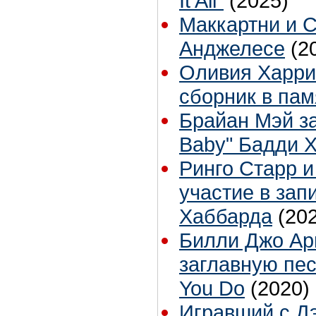
It All”
(2025)
Маккартни и С
Анджелесе
(2
Оливия Харри
сборник в пам
Брайан Мэй з
Baby" Бадди 
Ринго Старр 
участие в зап
Хаббарда
(20
Билли Джо Ар
заглавную пес
You Do
(2020)
Игравший с Д