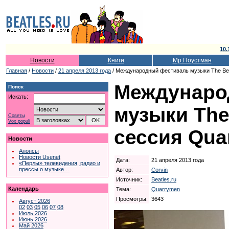
10.
Новости
Книги
Мр.Поустман
Главная
/
Новости
/
21 апреля 2013 года
/ Международный фестиваль музыки The Bea
Междунаро
Поиск
Искать:
музыки The
Советы
Vox populi
сессия Qua
Новости
Анонсы
Новости Usenet
Дата:
21 апреля 2013 года
«Перлы» телевидения, радио и
прессы о музыке…
Автор:
Corvin
Источник:
Beatles.ru
Календарь
Тема:
Quarrymen
Просмотры:
3643
Август 2026
02
03
05
06
07
08
Июль 2026
Июнь 2026
Май 2026