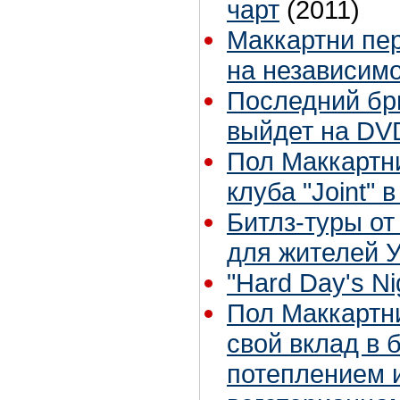
чарт
(2011)
Маккартни пе
на независим
Последний бри
выйдет на DV
Пол Маккартн
клуба "Joint" 
Битлз-туры от
для жителей 
"Hard Day's Nig
Пол Маккартни
свой вклад в 
потеплением и