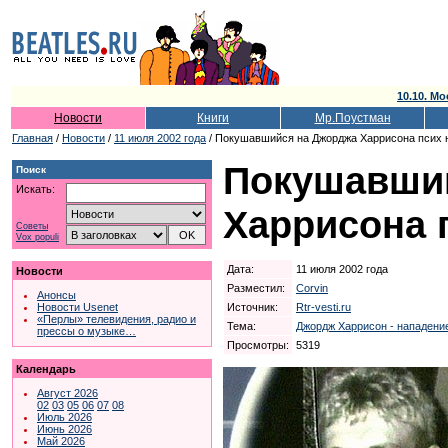
10.10. Мо
Новости
Книги
Мр.Поустман
Главная
/
Новости
/
11 июля 2002 года
/ Покушавшийся на Джорджа Харрисона псих 
Покушавши
Поиск
Искать:
Харрисона 
Советы
Vox populi
Дата:
11 июля 2002 года
Новости
Разместил:
Corvin
Анонсы
Источник:
Rtr-vesti.ru
Новости Usenet
«Перлы» телевидения, радио и
Тема:
Джордж Харрисон - нападени
прессы о музыке…
Просмотры:
5319
Календарь
Август 2026
02
03
05
06
07
08
Июль 2026
Июнь 2026
Май 2026