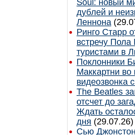
Soul: новый м
дублей и неиз
Леннона
(29.0
Ринго Старр о
встречу Пола 
туристами в 
Поклонники Б
Маккартни во 
видеозвонка 
The Beatles з
отсчет до заг
Ждать остало
дня
(29.07.26)
Сью Джонстон