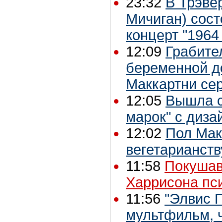
23:32
В Трэве
Мичиган) сос
концерт "1964 
12:09
Грабите
беременной д
Маккартни се
12:05
Вышла с
марок" с диз
12:02
Пол Мак
вегетарианств
11:58
Покушав
Харрисона пс
11:56
"Элвис П
мультфильм, ч