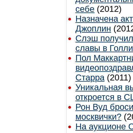
себе
(2012)
Назначена ак
Джоплин
(201
Слэш получил
славы в Голл
Пол Маккартн
видеопоздрав
Старра
(2011)
Уникальная вы
откроется в 
Рон Вуд брос
москвички?
(2
На аукционе С