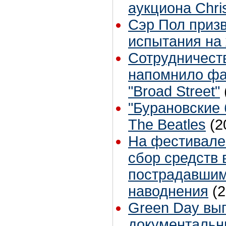
аукциона Chris
Сэр Пол призв
испытания на
Сотрудничеств
напомнило фа
"Broad Street"
"Бурановские
The Beatles
(2
На фестивале
сбор средств
пострадавшим
наводнения
(
Green Day вы
документальн