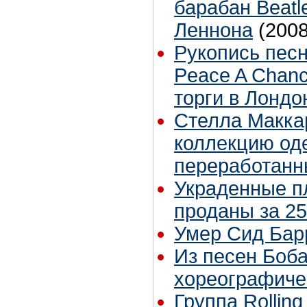
барабан Beatl
Леннона
(2008
Рукопись песн
Peace A Chanc
торги в Лондо
Стелла Макка
коллекцию од
переработанн
Украденные п
проданы за 25
Умер Сид Бар
Из песен Боб
хореографиче
Группа Rolling