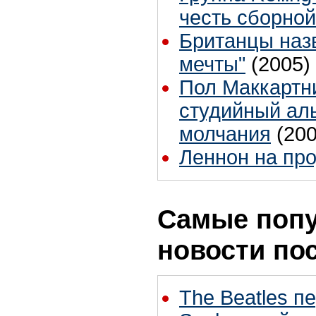
честь сборно
Британцы назв
мечты"
(2005)
Пол Маккартн
студийный ал
молчания
(200
Леннон на пр
Самые поп
новости по
The Beatles п