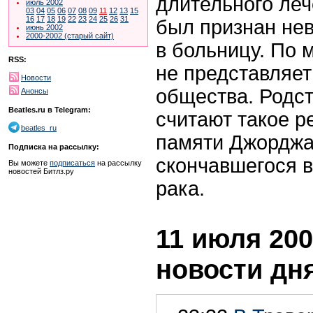
длительного ле
июль 2002
03
04
05
06
07
08
09
11
12
13
15
16
17
18
19
22
23
24
25
26
31
был признан не
июнь 2002
2000-2002 (старый сайт)
в больницу. По 
RSS:
не представляет
Новости
общества. Родс
Анонсы
Beatles.ru в Telegram:
считают такое 
beatles_ru
памяти Джорджа
Подписка на рассылку:
скончавшегося в
Вы можете
подписаться
на рассылку
новостей Битлз.ру
рака.
11 июля 200
новости дн