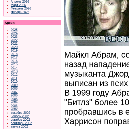
Апрель 2026
Март 2026
Февраль 2026
Январь 2026
Архив
2025
2024
2023
2022
2021
2020
2019
Майкл Абрам, с
2018
2017
2016
назад нападение
2015
2014
музыканта Джор
2013
2012
2011
выписан из псих
2010
2009
2008
В 1999 году Абр
2007
2006
2005
"Битлз" более 1
2004
2003
пробравшись в е
2002
декабрь 2002
ноябрь 2002
Харрисон попра
октябрь 2002
сентябрь 2002
август 2002