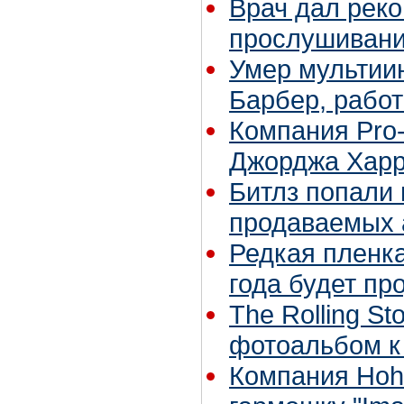
Врач дал рек
прослушивани
Умер мультии
Барбер, рабо
Компания Pro-
Джорджа Хар
Битлз попали 
продаваемых 
Редкая пленка
года будет пр
The Rolling S
фотоальбом к
Компания Hoh