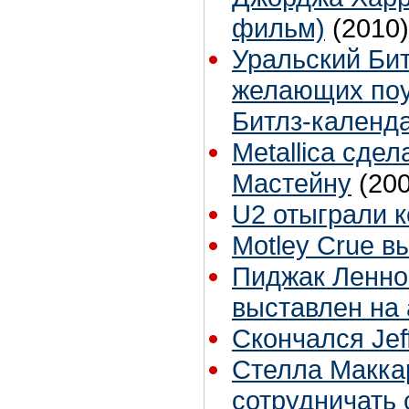
фильм)
(2010)
Уральский Бит
желающих поу
Битлз-календ
Metallica сде
Мастейну
(20
U2 отыграли 
Motley Crue в
Пиджак Леннон
выставлен на
Скончался Jef
Стелла Макка
сотрудничать 