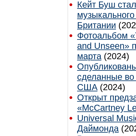
Кейт Буш ста
музыкального 
Британии
(202
Фотоальбом «T
and Unseen» п
марта
(2024)
Опубликованы
сделанные во 
США
(2024)
Открыт предз
«McCartney L
Universal Mus
Даймонда
(20