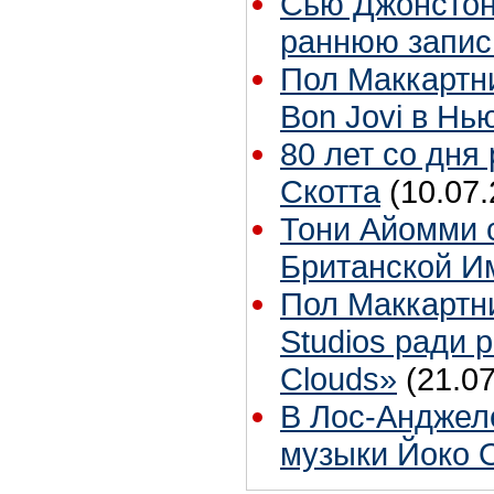
Сью Джонстон 
раннюю запис
Пол Маккартн
Bon Jovi в Нь
80 лет со дня
Скотта
(10.07.
Тони Айомми 
Британской И
Пол Маккартн
Studios ради р
Clouds»
(21.07
В Лос-Анджел
музыки Йоко 