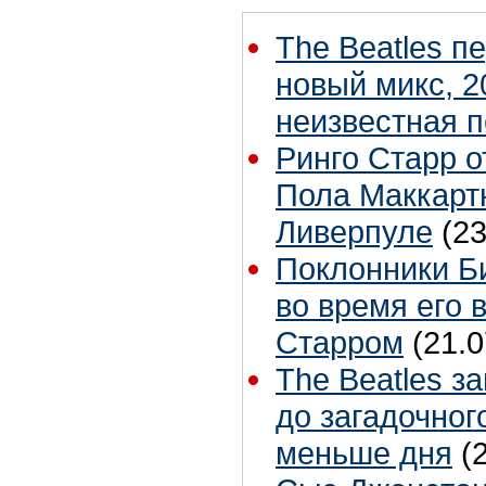
The Beatles п
новый микс, 2
неизвестная 
Ринго Старр о
Пола Маккартн
Ливерпуле
(23
Поклонники Б
во время его 
Старром
(21.0
The Beatles з
до загадочног
меньше дня
(