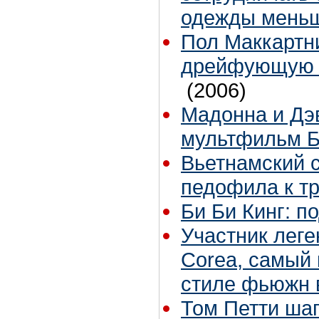
одежды мень
Пол Маккартн
дрейфующую л
(2006)
Мадонна и Дэ
мультфильм Б
Вьетнамский с
педофила к т
Би Би Кинг: п
Участник леге
Corea, самый
стиле фьюжн 
Том Петти ша