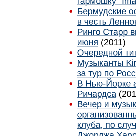
гармошку "Ima
Бермудские о
в честь Ленно
Ринго Старр в
июня
(2011)
Очередной ти
Музыканты Ki
за тур по Рос
В Нью-Йорке 
Ричардса
(201
Вечер и музык
организованн
клуба, по слу
Джорджа Харр