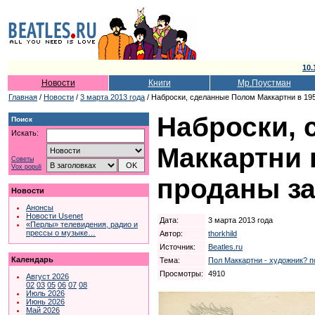
10.
Новости
Книги
Мр.Поустман
Главная
/
Новости
/
3 марта 2013 года
/ Наброски, сделанные Полом Маккартни в 1950
Наброски,
Поиск
Искать:
Маккартни в
Советы
Vox populi
проданы за
Новости
Анонсы
Новости Usenet
Дата:
3 марта 2013 года
«Перлы» телевидения, радио и
прессы о музыке…
Автор:
thorkhild
Источник:
Beatles.ru
Календарь
Тема:
Пол Маккартни - художник? п
Просмотры:
4910
Август 2026
02
03
05
06
07
08
Июль 2026
Июнь 2026
Май 2026