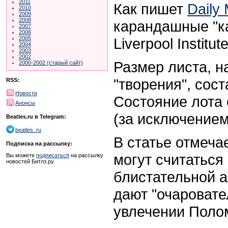
2011
Как пишет
Daily 
2010
2009
2008
карандашные "ка
2007
2006
Liverpool Institu
2005
2004
2003
2002
Размер листа, н
2000-2002 (старый сайт)
"творения", сост
RSS:
Новости
Состояние лота 
Анонсы
(за исключением
Beatles.ru в Telegram:
beatles_ru
В статье отмечае
Подписка на рассылку:
могут считаться
Вы можете
подписаться
на рассылку
новостей Битлз.ру
блистательной а
дают "очаровате
увлечении Поло