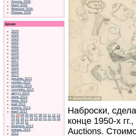
Апрель 2026
Март 2026
Февраль 2026
Январь 2026
Архив
2025
2024
2023
2022
2021
2020
2019
2018
2017
2016
2015
2014
2013
декабрь 2013
ноябрь 2013
октябрь 2013
сентябрь 2013
август 2013
июль 2013
июнь 2013
май 2013
Наброски, сдел
апрель 2013
март 2013
01
03
04
05
06
07
08
10
11
12
13
конце 1950-х гг.
14
15
16
17
18
19
20
21
22
25
26
27
28
29
31
февраль 2013
Auctions. Стоим
январь 2013
2012