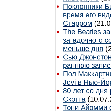
Поклонники Б
время его вид
Старром
(21.0
The Beatles з
загадочного с
меньше дня
(
Сью Джонстон 
раннюю запис
Пол Маккартн
Jovi в Нью-Йо
80 лет со дня
Скотта
(10.07.
Тони Айомми 