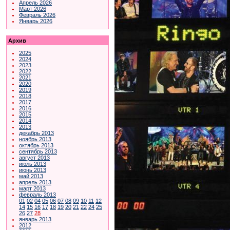
Апрель 2026
Март 2026
Февраль 2026
Январь 2026
Архив
2025
2024
2023
2022
2021
2020
2019
2018
2017
2016
2015
2014
2013
декабрь 2013
ноябрь 2013
октябрь 2013
сентябрь 2013
август 2013
июль 2013
июнь 2013
май 2013
апрель 2013
март 2013
февраль 2013
01
02
04
05
06
07
08
09
10
11
12
14
15
16
17
18
19
20
21
22
24
25
26
27
28
январь 2013
2012