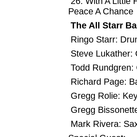
26. With A Little
Peace A Chance
The All Starr B
Ringo Starr: Dru
Steve Lukather: G
Todd Rundgren: G
Richard Page: Ba
Gregg Rolie: Key
Gregg Bissonett
Mark Rivera: Sax