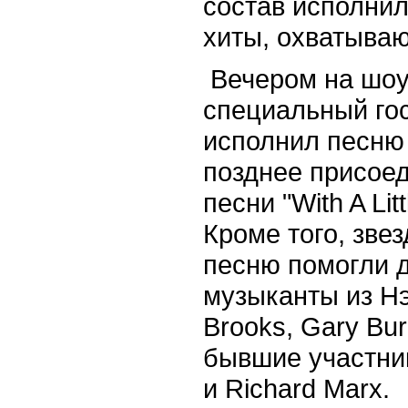
состав исполни
хиты, охватыва
Вечером на шоу
специальный гос
исполнил песню 
позднее присоед
песни "With A Lit
Кроме того, зве
песню помогли д
музыканты из Нэ
Brooks, Gary Burr
бывшие участники
и Richard Marx.