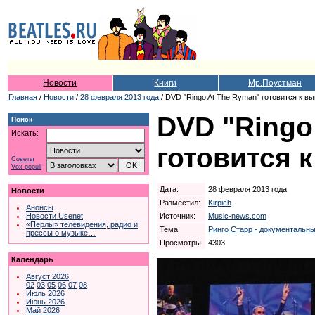
Новости
Книги
Мр.Поустман
Главная
/
Новости
/
28 февраля 2013 года
/ DVD "Ringo At The Ryman" готовится к в
DVD "Ringo
Поиск
Искать:
готовится 
Советы
Vox populi
Дата:
28 февраля 2013 года
Новости
Разместил:
Kirpich
Анонсы
Источник:
Music-news.com
Новости Usenet
«Перлы» телевидения, радио и
Тема:
Ринго Старр - документальн
прессы о музыке…
Просмотры:
4303
Календарь
Август 2026
02
03
05
06
07
08
Июль 2026
Июнь 2026
Май 2026