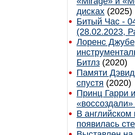
«Mirage» и «
дисках
(2025)
Битый Час - 0
(28.02.2023, 
Лоренс Джубе
инструментал
Битлз
(2020)
Памяти Дэвид
спустя
(2020)
Принц Гарри 
«воссоздали»
В английском 
появилась сте
Выставлен на