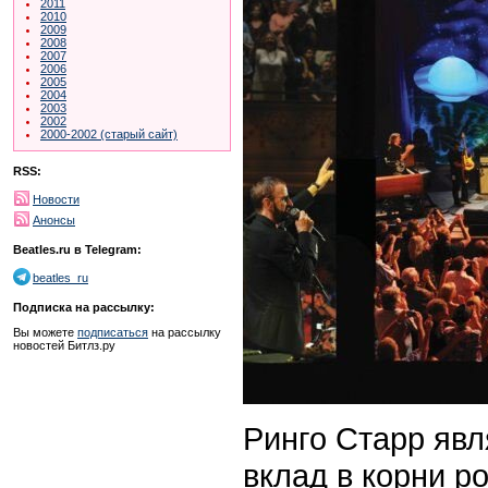
2011
2010
2009
2008
2007
2006
2005
2004
2003
2002
2000-2002 (старый сайт)
RSS:
Новости
Анонсы
Beatles.ru в Telegram:
beatles_ru
Подписка на рассылку:
Вы можете
подписаться
на рассылку
новостей Битлз.ру
Ринго Старр явл
вклад в корни р