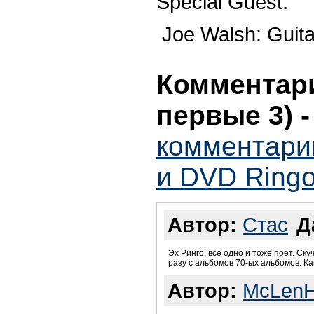
Special Guest:
Joe Walsh: Guita
Комментари
первые 3)
комментари
и DVD Ringo 
Автор:
Стас
Д
Эх Ринго, всё одно и тоже поёт. Ску
разу с альбомов 70-ых альбомов. Ка
Автор:
McLenH