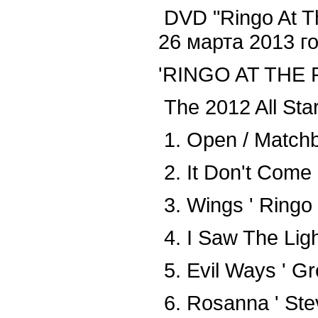
DVD "Ringo At T
26 марта 2013 го
'RINGO AT THE
The 2012 All Sta
1. Open / Matchb
2. It Don't Come 
3. Wings ' Ringo 
4. I Saw The Lig
5. Evil Ways ' Gr
6. Rosanna ' Ste