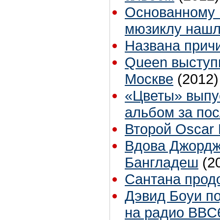
Основанному 
мюзиклу нашл
Названа прич
Queen выступ
Москве
(2012)
«Цветы» выпу
альбом за пос
Второй Oscar
Вдова Джордж
Бангладеш
(2
Сантана продо
Дэвид Боуи п
на радио BBC