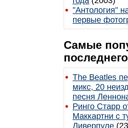
года
(2003)
"Антология" н
первые фото
Самые поп
последнего
The Beatles п
микс, 20 неиз
песня Леннон
Ринго Старр о
Маккартни с т
Ливерпуле
(23