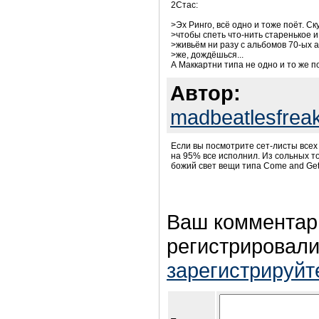
2Стас:
>Эх Ринго, всё одно и тоже поёт. Ску
>чтобы спеть что-нить старенькое 
>живьём ни разу с альбомов 70-ых а
>же, дождёшься...
А Маккартни типа не одно и то же п
Автор:
madbeatlesfrea
Если вы посмотрите сет-листы всех 
на 95% все исполнил. Из сольных т
божий свет вещи типа Come and Get I
Ваш комментар
регистрировали
зарегистрируйт