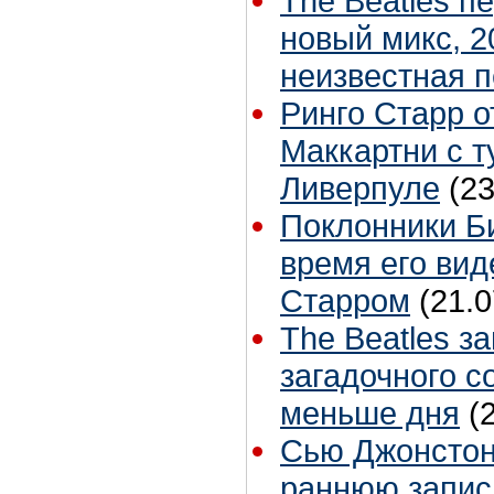
The Beatles п
новый микс, 2
неизвестная 
Ринго Старр о
Маккартни с т
Ливерпуле
(23
Поклонники Б
время его вид
Старром
(21.0
The Beatles з
загадочного с
меньше дня
(
Сью Джонстон 
раннюю запис