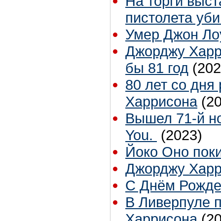
На торги выст
пистолета уб
Умер Джон Ло
Джорджу Харр
бы 81 год
(202
80 лет со дн
Харрисона
(2
Вышел 71-й н
You.
(2023)
Йоко Оно пок
Джорджу Харри
С Днём Рожде
В Ливерпуле 
Харрисона
(2