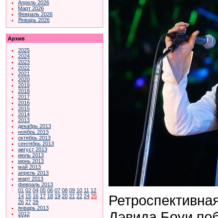
Апрель 2026
Март 2026
Февраль 2026
Январь 2026
Архив
2025
2024
2023
2022
2021
2020
2019
2018
2017
2016
2015
2014
2013
декабрь 2013
ноябрь 2013
октябрь 2013
сентябрь 2013
август 2013
июль 2013
июнь 2013
май 2013
апрель 2013
март 2013
февраль 2013
01
02
04
05
06
07
08
09
10
11
12
Ретроспективная
14
15
16
17
18
19
20
21
22
24
25
26
27
28
январь 2013
Дэвида Боуи по
2012