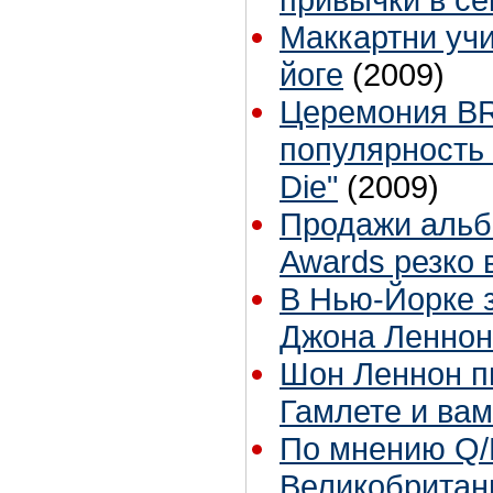
Маккартни учи
йоге
(2009)
Церемония BR
популярность 
Die"
(2009)
Продажи альб
Awards резко 
В Нью-Йорке 
Джона Леннон
Шон Леннон п
Гамлете и ва
По мнению Q
Великобритан