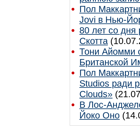
Пол Маккартн
Jovi в Нью-Йо
80 лет со дня
Скотта
(10.07.
Тони Айомми 
Британской И
Пол Маккартн
Studios ради р
Clouds»
(21.07
В Лос-Анджел
Йоко Оно
(14.