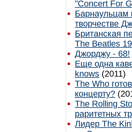
"Concert For 
Барнаульцам п
творчестве Д
Британская пе
The Beatles 1
Джорджу - 68!
Еще одна каве
knows
(2011)
The Who готов
концерту?
(20
The Rolling S
раритетных т
Лидер The Kin