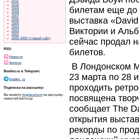
2011
2010
билетам еще до 
2009
2008
2007
выставка «David
2006
2005
2004
Виктории и Альб
2003
2002
сейчас продал н
2000-2002 (старый сайт)
билетов.
RSS:
Новости
Анонсы
В Лондонском М
Beatles.ru в Telegram:
23 марта по 28 
beatles_ru
проходить ретро
Подписка на рассылку:
посвящена творч
Вы можете
подписаться
на рассылку
новостей Битлз.ру
сообщает The Da
открытия выста
рекорды по про