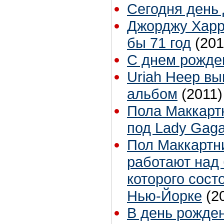
Сегодня день
Джорджу Харр
бы 71 год
(201
С днем рожде
Uriah Heep вы
альбом
(2011)
Пола Маккарт
под Lady Gaga
Пол Маккартн
работают над
которого сост
Нью-Йорке
(2
В день рожде