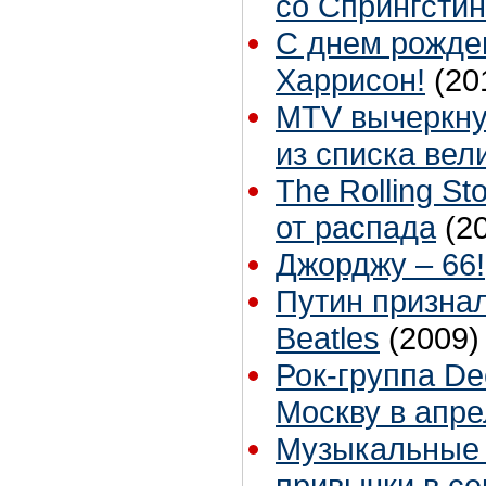
со Спрингсти
С днем рожде
Харрисон!
(20
MTV вычеркну
из списка ве
The Rolling St
от распада
(2
Джорджу – 66!
Путин признал
Beatles
(2009)
Рок-группа De
Москву в апр
Музыкальные 
привычки в се