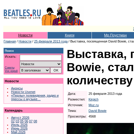
Новости
Книги
Мр.Поустман
Главная
/
Новости
/
25 февраля 2013 года
/ Выставка, посвященная David Bowie, ст
Выставка, 
Поиск
Искать:
Bowie, ста
Советы
Vox populi
количеству
Новости
Анонсы
Новости Usenet
Дата:
25 февраля 2013 года
«Перлы» телевидения, радио и
прессы о музыке…
Разместил:
Kirpich
Источник:
Muz.ru
Календарь
Тема:
David Bowie
Просмотры:
4568
Август 2026
02
03
05
06
07
08
Июль 2026
Июнь 2026
Май 2026