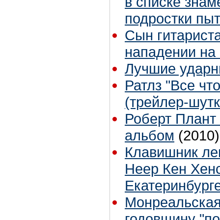
в списке знам
подростки пыт
Сын гитариста
нападении на 
Лучшие ударн
Ратлз "Все что
(трейлер-шутк
Роберт Плант
альбом
(2010)
Клавишник ле
Heep Кен Хенс
Екатеринбург
Монреальская
годовщину "по