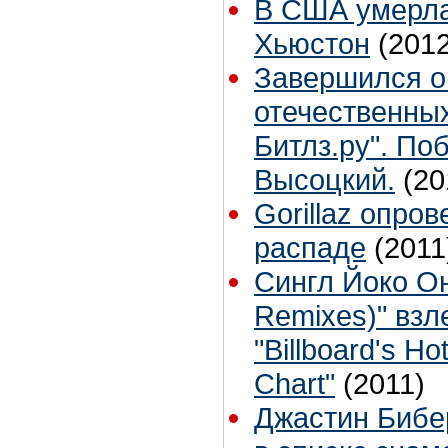
В США умерла
Хьюстон
(2012
Завершился о
отечественны
Битлз.ру". П
Высоцкий.
(20
Gorillaz опро
распаде
(2011
Сингл Йоко Он
Remixes)" взл
"Billboard's H
Chart"
(2011)
Джастин Бибе