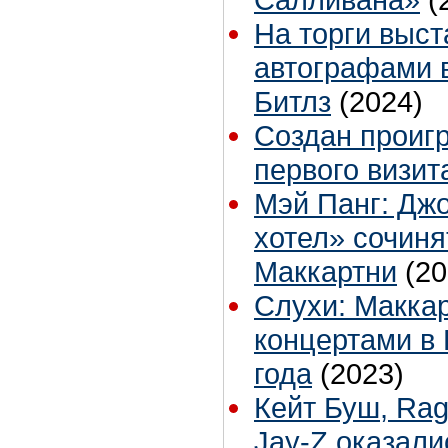
На торги выст
автографами 
Битлз
(2024)
Создан проигр
первого визит
Мэй Панг: Дж
хотел» сочиня
Маккартни
(20
Слухи: Маккар
концертами в
года
(2023)
Кейт Буш, Rag
Jay-Z оказали