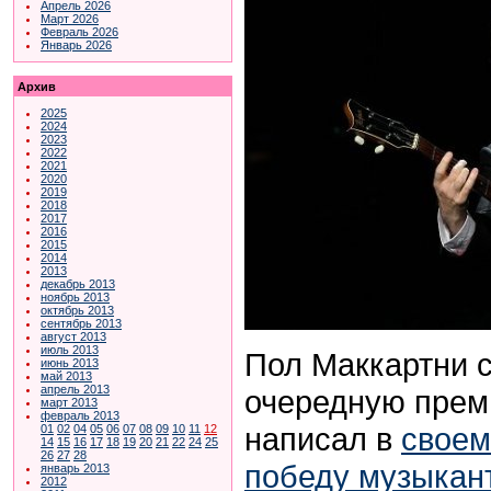
Апрель 2026
Март 2026
Февраль 2026
Январь 2026
Архив
2025
2024
2023
2022
2021
2020
2019
2018
2017
2016
2015
2014
2013
декабрь 2013
ноябрь 2013
октябрь 2013
сентябрь 2013
август 2013
июль 2013
Пол Маккартни с
июнь 2013
май 2013
апрель 2013
очередную прем
март 2013
февраль 2013
написал в
своем
01
02
04
05
06
07
08
09
10
11
12
14
15
16
17
18
19
20
21
22
24
25
26
27
28
победу музыкант
январь 2013
2012