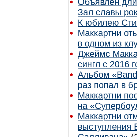
Объявлен дли
Зал славы рок
К юбилею Сти
Маккартни от
в одном из к
Джеймс Макка
сингл с 2016 г
Альбом «Band 
раз попал в б
Маккартни по
на «Супербоу
Маккартни отм
выступления 
Салливана»
(