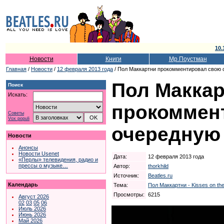
10.
Новости
Книги
Мр.Поустман
Главная
/
Новости
/
12 февраля 2013 года
/ Пол Маккартни прокомментировал свою 
Пол Макка
Поиск
Искать:
прокоммен
Советы
Vox populi
очередную
Новости
Анонсы
Новости Usenet
Дата:
12 февраля 2013 года
«Перлы» телевидения, радио и
прессы о музыке…
Автор:
thorkhild
Источник:
Beatles.ru
Календарь
Тема:
Пол Маккартни - Kisses on the
Просмотры:
6215
Август 2026
02
03
05
06
Июль 2026
Июнь 2026
Май 2026