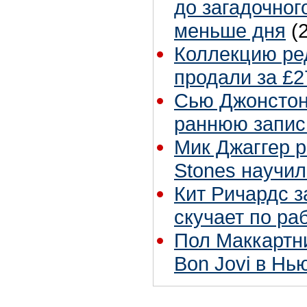
до загадочног
меньше дня
(
Коллекцию ре
продали за £2
Сью Джонстон 
раннюю запис
Мик Джаггер р
Stones научил
Кит Ричардс з
скучает по ра
Пол Маккартн
Bon Jovi в Нь