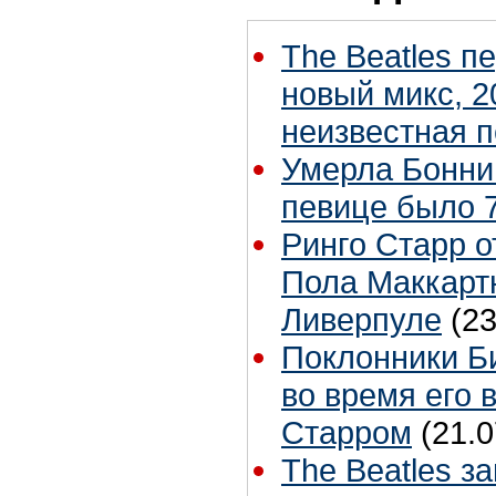
The Beatles п
новый микс, 2
неизвестная 
Умерла Бонни
певице было 7
Ринго Старр о
Пола Маккартн
Ливерпуле
(23
Поклонники Б
во время его 
Старром
(21.0
The Beatles з