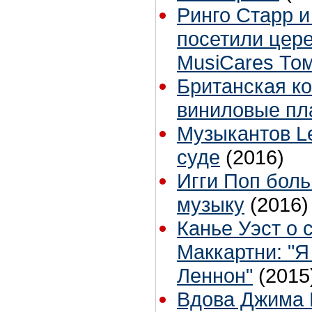
Ринго Старр 
посетили цер
MusiCares То
Британская к
виниловые пл
Музыкантов Le
суде
(2016)
Игги Поп боль
музыку
(2016)
Канье Уэст о 
Маккартни: "Я
Леннон"
(2015
Вдова Джима 