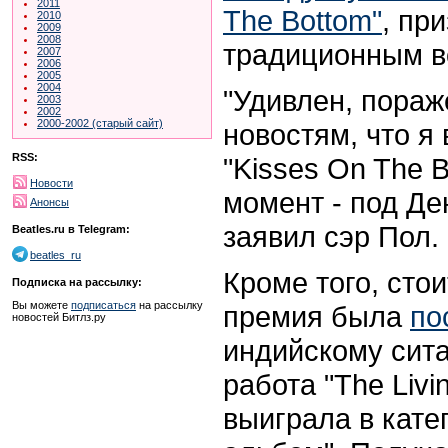
2011
The Bottom"
, пр
2010
2009
2008
традиционным в
2007
2006
2005
2004
"Удивлен, пораж
2003
2002
2000-2002 (старый сайт)
новостям, что я
RSS:
"Kisses On The 
Новости
момент - под Ден
Анонсы
заявил сэр Пол.
Beatles.ru в Telegram:
beatles_ru
Кроме того, стои
Подписка на рассылку:
Вы можете
подписаться
на рассылку
премия была
по
новостей Битлз.ру
индийскому сита
работа "The Livi
выиграла в кате