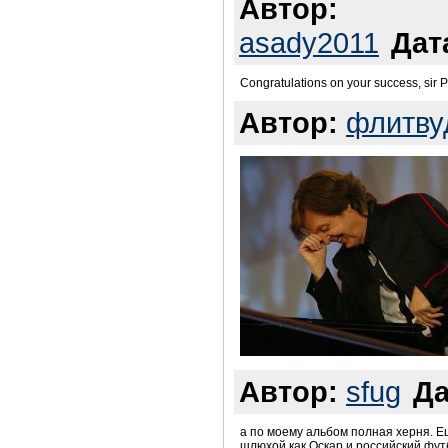
Автор:
asady2011
Дат
Congratulations on your success, sir Pa
Автор:
флитву
Автор:
sfug
Да
а по моему альбом полная херня. Е
шлюхой как Оскар и российский футб