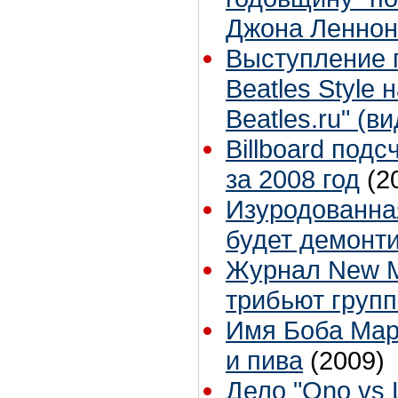
Джона Леннон
Выступление г
Beatles Style 
Beatles.ru" (в
Billboard под
за 2008 год
(2
Изуродованна
будет демонт
Журнал New M
трибьют групп
Имя Боба Мар
и пива
(2009)
Дело "Ono vs 