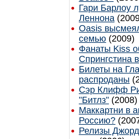
Гари Барлоу 
Леннона
(2009
Oasis высмея
семью
(2009)
Фанаты Kiss 
Спрингстина в
Билеты на Гл
распроданы
(
Сэр Клифф Ри
"Битлз"
(2008)
Маккартни в а
Россию?
(200
Релизы Джорд