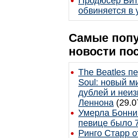
Продюсер Бит
обвиняется в 
Самые поп
новости по
The Beatles п
Soul: новый м
дублей и неиз
Леннона
(29.0
Умерла Бонни
певице было 7
Ринго Старр о