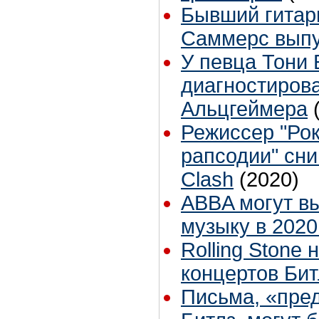
Бывший гитари
Саммерс выпу
У певца Тони 
диагностиров
Альцгеймера
Режиссер "Рок
рапсодии" сни
Clash
(2020)
ABBA могут в
музыку в 2020
Rolling Stone
концертов Бит
Письма, «пре