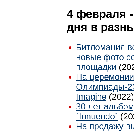
4 февраля -
дня в разн
Битломания в
новые фото с
площадки
(20
На церемонии
Олимпиады-20
Imagine
(2022)
30 лет альбо
`Innuendo`
(20
На продажу в