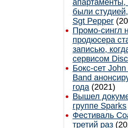
апартаменты, 
были студией,
Sgt Pepper
(20
Промо-сингл 
продюсера ст
записью, когд
сервисом Dis
Бокс-сет John
Band анонсир
года
(2021)
Вышел докум
группе Sparks
Фестиваль Coa
третий раз
(20