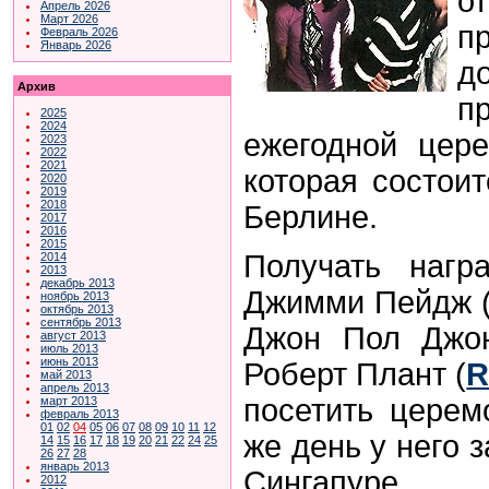
о
Апрель 2026
Март 2026
Февраль 2026
Январь 2026
д
Архив
п
2025
2024
ежегодной цер
2023
2022
2021
которая состоит
2020
2019
2018
Берлине.
2017
2016
2015
Получать нагр
2014
2013
декабрь 2013
Джимми Пейдж 
ноябрь 2013
октябрь 2013
сентябрь 2013
Джон Пол Джон
август 2013
июль 2013
июнь 2013
Роберт Плант (
R
май 2013
апрель 2013
посетить церем
март 2013
февраль 2013
01
02
04
05
06
07
08
09
10
11
12
же день у него 
14
15
16
17
18
19
20
21
22
24
25
26
27
28
январь 2013
Сингапуре.
2012