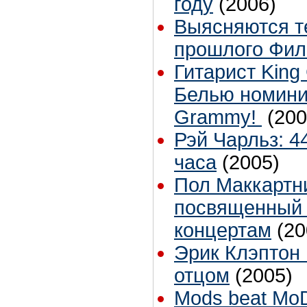
году
(2006)
Выясняются т
прошлого Фил
Гитарист King
Белью номини
Grammy!
(200
Рэй Чарльз: 4
часа
(2005)
Пол Маккартн
посвященный 
концертам
(20
Эрик Клэптон 
отцом
(2005)
Mods beat Mo