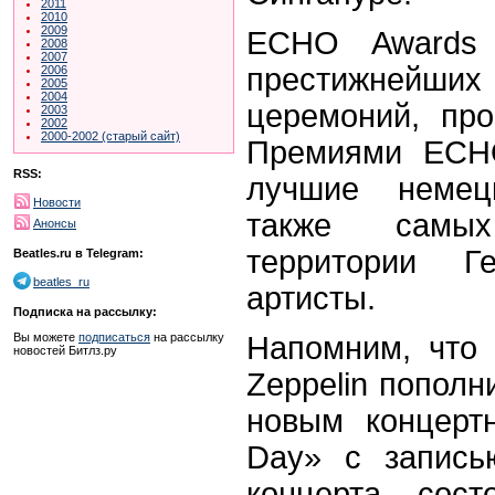
2011
2010
2009
ECHO Awards 
2008
2007
престижней
2006
2005
2004
церемоний, пр
2003
2002
2000-2002 (старый сайт)
Премиями ECHO
RSS:
лучшие немец
Новости
также самы
Анонсы
территории Г
Beatles.ru в Telegram:
beatles_ru
артисты.
Подписка на рассылку:
Напомним, что 
Вы можете
подписаться
на рассылку
новостей Битлз.ру
Zeppelin попол
новым концерт
Day» с запись
концерта, сос