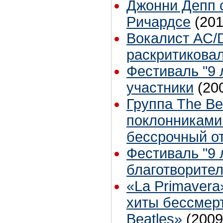
Джонни Депп 
Ричардсе
(201
Вокалист AC/
раскритикова
Фестиваль "9 л
участники
(20
Группа The B
поклонниками 
бессрочный о
Фестиваль "9 л
благотворите
«La Primavera
хиты бессмер
Beatles»
(2009