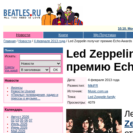
10.10. Мо
Новости
Книги
Мр.Поустман
Главная
/
Новости
/
4 февраля 2013 года
/ Led Zeppelin получат премию Echo Awards
Led Zeppeli
Поиск
Искать:
премию Ech
Советы
Vox populi
Дата:
4 февраля 2013 года
Новости
Разместил:
MikiFR
Анонсы
Источник:
Music.com.ua
Новости Usenet
«Перлы» телевидения, радио и
Тема:
Led Zeppelin family
прессы о музыке…
Просмотры:
4079
Календарь
Л
Август 2026
02
03
05
06
07
Z
Июль 2026
Июнь 2026
Май 2026