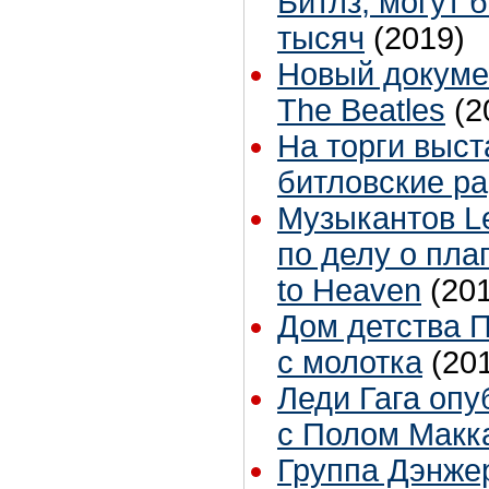
Битлз, могут 
тысяч
(2019)
Новый докуме
The Beatles
(2
На торги выс
битловские р
Музыкантов Le
по делу о пла
to Heaven
(20
Дом детства 
с молотка
(20
Леди Гага опу
с Полом Макка
Группа Дэнже