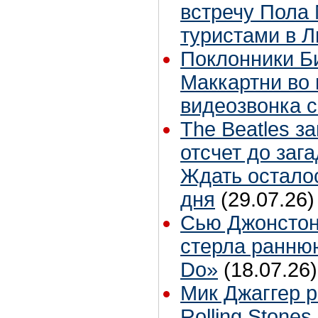
встречу Пола 
туристами в 
Поклонники Б
Маккартни во 
видеозвонка 
The Beatles з
отсчет до заг
Ждать остало
дня
(29.07.26)
Сью Джонстон
стерла ранню
Do»
(18.07.26)
Мик Джаггер р
Rolling Stones