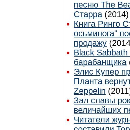
песню The Bea
Старра
(2014)
Книга Ринго С
осьминога" по
продажу
(2014
Black Sabbath
барабанщика
Элис Купер п
Планта вернут
Zeppelin
(2011
Зал славы рок
величайших п
Читатели журн
составили To