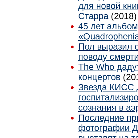
для новой кни
Старра
(2018)
45 лет альбом
«Quadropheni
Пол выразил 
поводу смерт
The Who даду
концертов
(20
Звезда КИСС
госпитализиро
сознания в аэ
Последние пр
фотографии Д
выставят на т