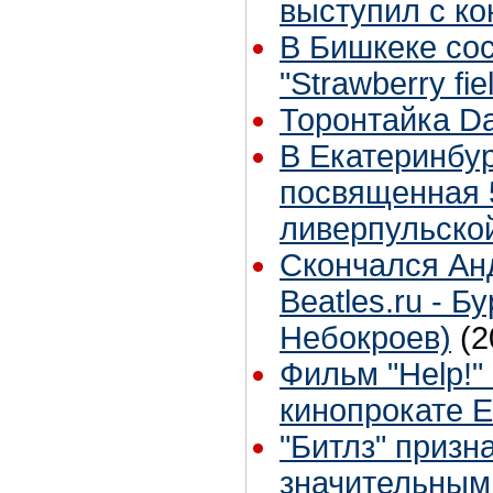
выступил с ко
В Бишкеке со
"Strawberry fie
Торонтайка Dai
В Екатеринбур
посвященная 
ливерпульско
Скончался Ан
Beatles.ru - Б
Небокроев)
(2
Фильм "Help!"
кинопрокате 
"Битлз" приз
значительным