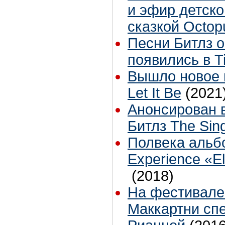
и эфир детск
сказкой Octop
Песни Битлз 
появились в T
Вышло новое 
Let It Be
(2021
Анонсирован 
Битлз The Sing
Полвека альбо
Experience «El
(2018)
На фестивале 
Маккартни спе