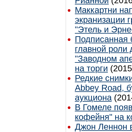
Рианной
(2016
Маккартни на
экранизации 
"Этель и Эрне
Подписанная 
главной роли 
"Заводном ап
на торги
(2015
Редкие снимк
Abbey Road, б
аукциона
(201
В Гомеле появ
кофейня" на к
Джон Леннон 