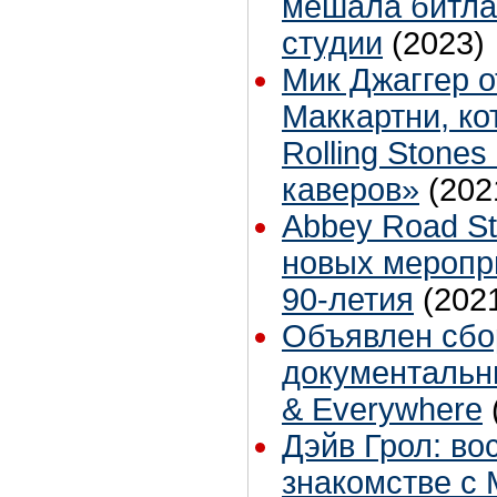
мешала битла
студии
(2023)
Мик Джаггер о
Маккартни, ко
Rolling Stone
каверов»
(202
Abbey Road St
новых меропри
90-летия
(202
Объявлен сбо
документальн
& Everywhere
Дэйв Грол: во
знакомстве с 