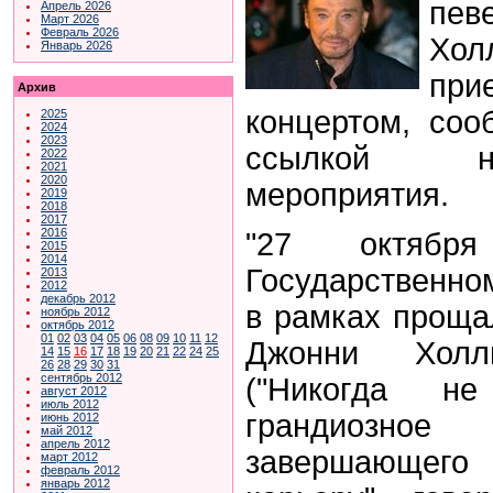
пев
Апрель 2026
Март 2026
Февраль 2026
Хо
Январь 2026
пр
Архив
концертом, со
2025
2024
2023
ссылкой на
2022
2021
2020
мероприятия.
2019
2018
2017
2016
"27 октяб
2015
2014
Государственно
2013
2012
декабрь 2012
в рамках проща
ноябрь 2012
октябрь 2012
01
02
03
04
05
06
08
09
10
11
12
Джонни Холл
14
15
16
17
18
19
20
21
22
24
25
26
28
29
30
31
сентябрь 2012
("Никогда не
август 2012
июль 2012
грандиозно
июнь 2012
май 2012
апрель 2012
завершающег
март 2012
февраль 2012
январь 2012