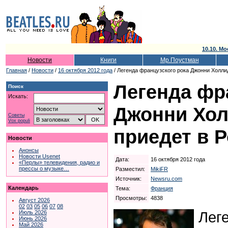
10.10. Мо
Новости
Книги
Мр.Поустман
Главная
/
Новости
/
16 октября 2012 года
/ Легенда французского рока Джонни Холли
Легенда фр
Поиск
Искать:
Джонни Хо
Советы
Vox populi
приедет в 
Новости
Анонсы
Новости Usenet
Дата:
16 октября 2012 года
«Перлы» телевидения, радио и
прессы о музыке…
Разместил:
MikiFR
Источник:
Newsru.com
Календарь
Тема:
Франция
Просмотры:
4838
Август 2026
02
03
05
06
07
08
Лег
Июль 2026
Июнь 2026
Май 2026