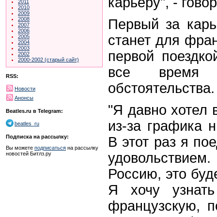
карьеру", - гово
2011
2010
2009
2008
Первый за карь
2007
2006
станет для фран
2005
2004
2003
первой поездко
2002
2000-2002 (старый сайт)
все время 
RSS:
обстоятельства.
Новости
Анонсы
"Я давно хотел 
Beatles.ru в Telegram:
из-за графика н
beatles_ru
Подписка на рассылку:
В этот раз я по
Вы можете
подписаться
на рассылку
удовольствием
новостей Битлз.ру
Россию, это буд
Я хочу узнать
французскую, п