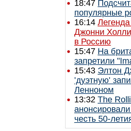
18:47
Подсчи
популярные р
16:14
Легенда
Джонни Холли
в Россию
15:47
На брит
запретили "Im
15:43
Элтон Д
'дуэтную' зап
Ленноном
13:32
The Roll
анонсировали
честь 50-лети