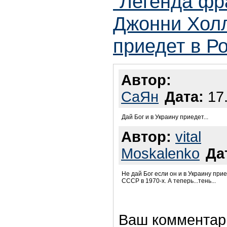
"Легенда фр
Джонни Хол
приедет в Р
Автор:
СаЯн
Дата:
17.
Дай Бог и в Украину приедет...
Автор:
vital
Moskalenko
Да
Не дай Бог если он и в Украину при
СССР в 1970-х. А теперь...тень...
Ваш комментар