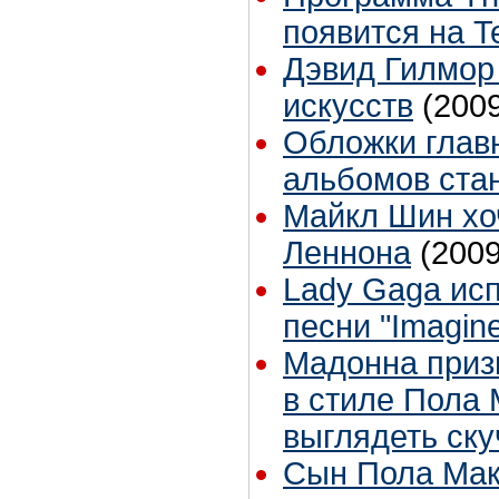
появится на T
Дэвид Гилмор
искусств
(200
Обложки глав
альбомов ста
Майкл Шин хо
Леннона
(2009
Lady Gaga ис
песни "Imagin
Мадонна призн
в стиле Пола 
выглядеть ску
Сын Пола Мак