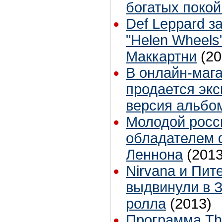
богатых покой
Def Leppard з
"Helen Wheels
Маккартни
(20
В онлайн-мага
продается экс
версия альбо
Молодой росс
обладателем 
Леннона
(2013
Nirvana и Пит
выдвинули в З
ролла
(2013)
Программа The