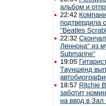
альбом и отпр
22:42
Компани
подтвердила 
"Beatles Scrab
22:32
Скончал
Леннона" из м
Submarine"
19:05
Гитарис
Тауншенд вып
автобиограф
18:57
Ritchie 
заботит номи
на ввод в Зал