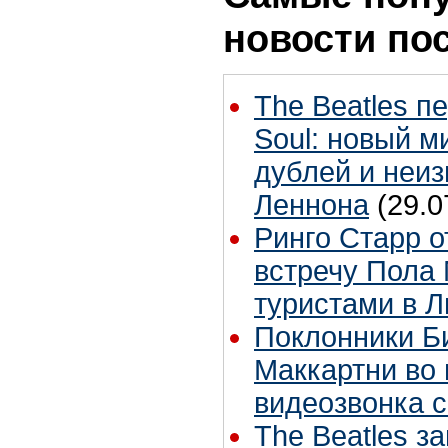
новости по
The Beatles п
Soul: новый м
дублей и неиз
Леннона
(29.0
Ринго Старр о
встречу Пола 
туристами в 
Поклонники Б
Маккартни во 
видеозвонка 
The Beatles з