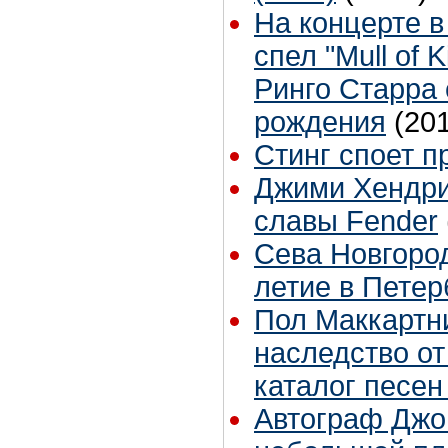
На концерте в
спел "Mull of 
Ринго Старра 
рождения
(20
Стинг споет п
Джими Хендри
славы Fender
Сева Новгород
летие в Петер
Пол Маккартни
наследство о
каталог песен
Автограф Джо