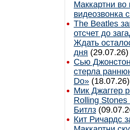
Маккартни во 
видеозвонка 
The Beatles з
отсчет до заг
Ждать остало
дня
(29.07.26)
Сью Джонстон
стерла ранню
Do»
(18.07.26)
Мик Джаггер р
Rolling Stones
Битлз
(09.07.2
Кит Ричардс з
Маккартни ску