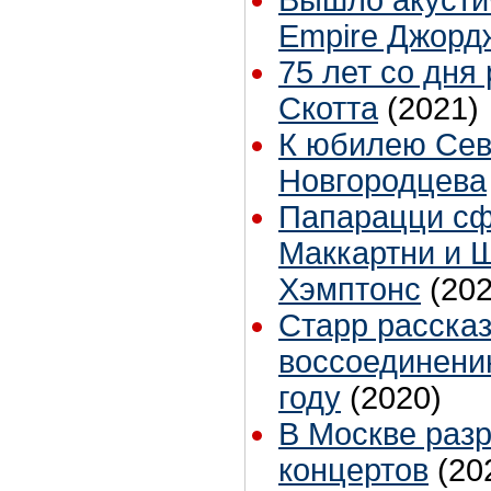
Вышло акусти
Empire Джорд
75 лет со дня
Скотта
(2021)
К юбилею Се
Новгородцева
Папарацци с
Маккартни и 
Хэмптонс
(202
Старр расска
воссоединени
году
(2020)
В Москве раз
концертов
(20