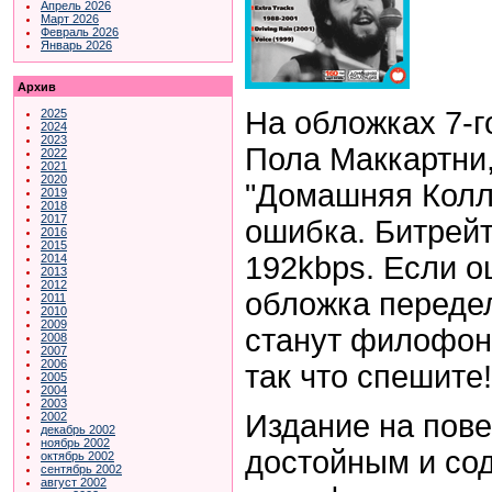
Апрель 2026
Март 2026
Февраль 2026
Январь 2026
Архив
На обложках 7-г
2025
2024
2023
Пола Маккартни
2022
2021
2020
"Домашняя Колл
2019
2018
2017
ошибка. Битрейт
2016
2015
192kbps. Если о
2014
2013
2012
обложка переде
2011
2010
2009
станут филофон
2008
2007
2006
так что спешите!
2005
2004
2003
Издание на пове
2002
декабрь 2002
ноябрь 2002
достойным и со
октябрь 2002
сентябрь 2002
август 2002