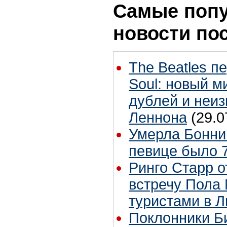
Самые поп
новости по
The Beatles п
Soul: новый м
дублей и неиз
Леннона
(29.0
Умерла Бонни
певице было 7
Ринго Старр о
встречу Пола 
туристами в 
Поклонники Б