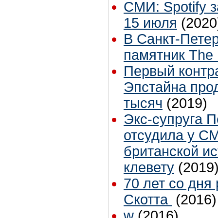
СМИ: Spotify 
15 июля
(2020
В Санкт-Петер
памятник The 
Первый контра
Эпстайна прод
тысяч
(2019)
Экс-супруга 
отсудила у С
британской ис
клевету
(2019
70 лет со дня
Скотта
(2016)
w
(2016)