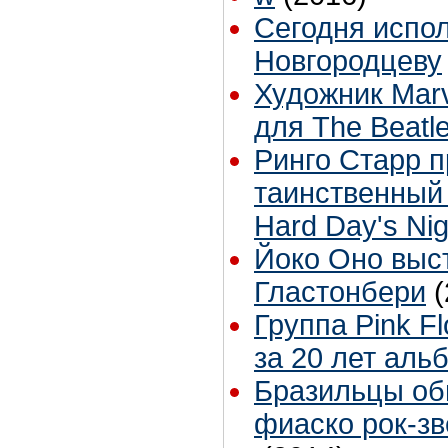
Сегодня испол
Новгородцеву
Художник Marv
для The Beatl
Ринго Старр 
таинственный 
Hard Day's Nig
Йоко Оно выс
Гластонбери
(
Группа Pink F
за 20 лет аль
Бразильцы об
фиаско рок-зв