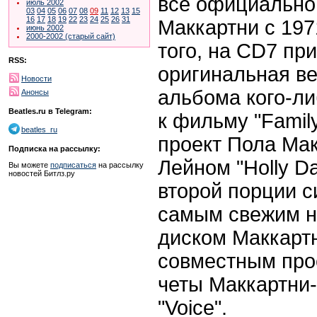
все официально
июль 2002
03
04
05
06
07
08
09
11
12
13
15
16
17
18
19
22
23
24
25
26
31
Маккартни с 197
июнь 2002
2000-2002 (старый сайт)
того, на CD7 пр
RSS:
оригинальная ве
Новости
альбома кого-ли
Анонсы
Beatles.ru в Telegram:
к фильму "Famil
beatles_ru
проект Пола Мак
Подписка на рассылку:
Лейном "Holly D
Вы можете
подписаться
на рассылку
новостей Битлз.ру
второй порции с
самым свежим н
диском Маккартни
совместным про
четы Маккартни
"Voice".