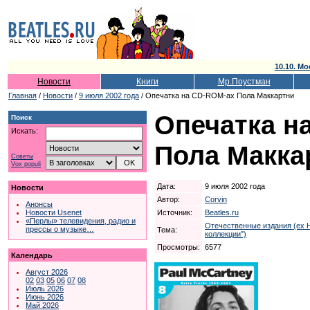
10.10. Мо
Новости
Книги
Мр.Поустман
Главная
/
Новости
/
9 июля 2002 года
/ Опечатка на CD-ROM-ах Пола Маккартни
Опечатка н
Поиск
Искать:
Пола Макка
Советы
Vox populi
Дата:
9 июля 2002 года
Новости
Автор:
Corvin
Анонсы
Источник:
Beatles.ru
Новости Usenet
«Перлы» телевидения, радио и
Отечественные издания (ex 
прессы о музыке…
Тема:
коллекции")
Просмотры:
6577
Календарь
Август 2026
02
03
05
06
07
08
Июль 2026
Июнь 2026
Май 2026