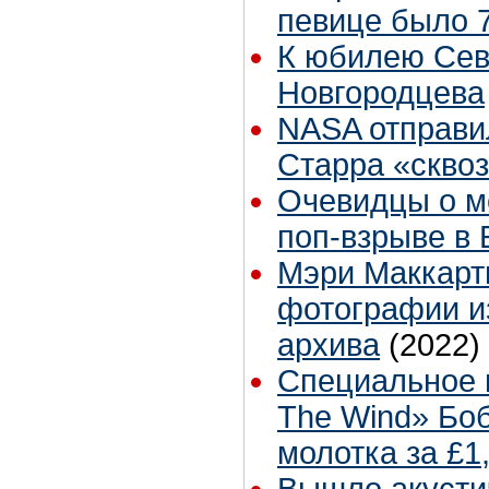
певице было 7
К юбилею Се
Новгородцева
NASA отправи
Старра «скво
Очевидцы о м
поп-взрыве в 
Мэри Маккарт
фотографии и
архива
(2022)
Специальное и
The Wind» Бо
молотка за £1