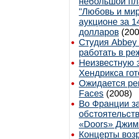
небольшой пл
"Любовь и мир
аукционе за 1
долларов
(200
Студия Abbey
работать в р
Неизвестную 
Хендрикса гот
Ожидается ре
Faces
(2008)
Во Франции з
обстоятельст
«Doors» Джи
Концерты воз