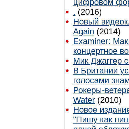
цифровом фо
.
(2016)
Новый видеокл
Again
(2014)
Examiner: Ма
концертное в
Мик Джаггер 
В Британии у
голосами зна
Рокеры-ветер
Water
(2010)
Новое издани
"Пишу как пиш