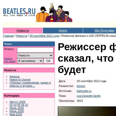
Новости
Книги
Мр.Поустман
Главная
/
Новости
/
29 сентября 2012 года
/ Режиссер фильма о LED ZEPPELIN сказал
Режиссер 
Поиск
Искать:
сказал, чт
Советы
Vox populi
будет
Новости
Анонсы
Новости Usenet
Дата:
29 сентября 2012 года
«Перлы» телевидения, радио и
прессы о музыке…
Разместил:
Kirpich
Источник:
Darkside.ru
Календарь
Тема:
Led Zeppelin family
Просмотры:
3923
Август 2026
02
03
05
06
07
Июль 2026
Июнь 2026
Май 2026