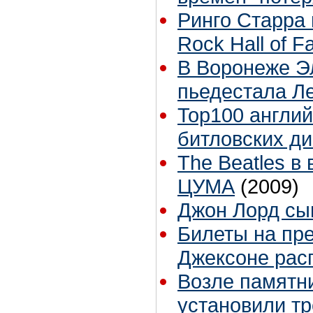
Ринго Старра 
Rock Hall of 
В Воронеже Э
пьедестала Л
Top100 англий
битловских ди
The Beatles в
ЦУМА
(2009)
Джон Лорд сы
Билеты на пр
Джексоне расп
Возле памятни
установили т