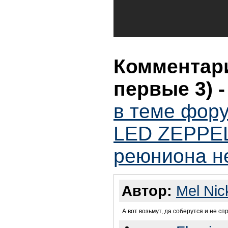
Комментари
первые 3)
в теме фор
LED ZEPPELI
реюниона не
Автор:
Mel Nic
А вот возьмут, да соберутся и не сп