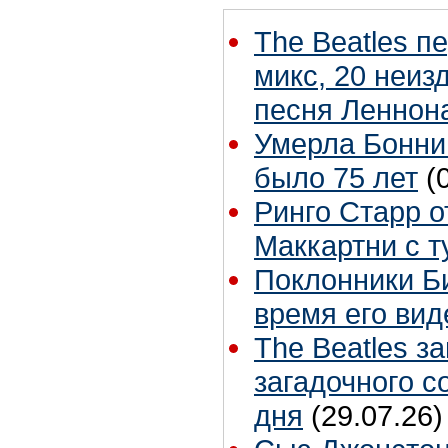
The Beatles п
микс, 20 неиз
песня Леннон
Умерла Бонни
было 75 лет
(
Ринго Старр о
Маккартни с т
Поклонники Б
время его вид
The Beatles з
загадочного 
дня
(29.07.26)