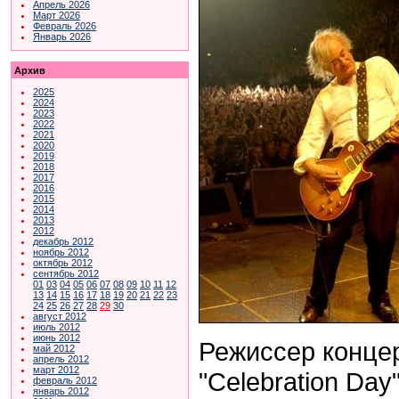
Апрель 2026
Март 2026
Февраль 2026
Январь 2026
Архив
2025
2024
2023
2022
2021
2020
2019
2018
2017
2016
2015
2014
2013
2012
декабрь 2012
ноябрь 2012
октябрь 2012
сентябрь 2012
01
03
04
05
06
07
08
09
10
11
12
13
14
15
16
17
18
19
20
21
22
23
24
25
26
27
28
29
30
август 2012
июль 2012
июнь 2012
Режиссер конце
май 2012
апрель 2012
март 2012
"Celebration Da
февраль 2012
январь 2012