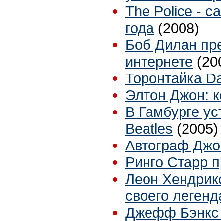
The Police - 
года
(2008)
Боб Дилан пр
интернете
(20
Торонтайка Dai
Элтон Джон: 
В Гамбурге ус
Beatles
(2005)
Автограф Джо
Ринго Старр п
Леон Хендрикс
своего легенд
Джефф Бэнкс 