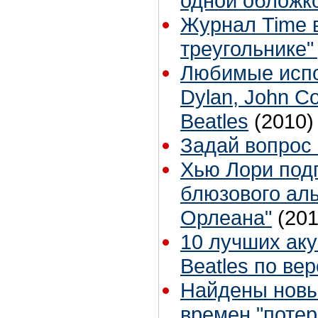
одной обложк
Журнал Time 
треугольнике
Любимые испо
Dylan, John Co
Beatles
(2010)
Задай вопрос 
Хью Лори подп
блюзового ал
Орлеана"
(201
10 лучших аку
Beatles по ве
Найдены новы
времен "потер