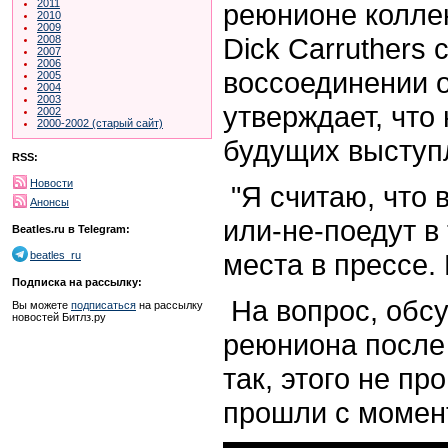
2011
реюнионе коллек
2010
2009
Dick Carruthers 
2008
2007
2006
воссоединении о
2005
2004
2003
утверждает, что
2002
2000-2002 (старый сайт)
будущих выступл
RSS:
Новости
"Я считаю, что 
Анонсы
или-не-поедут в
Beatles.ru в Telegram:
места в прессе. 
beatles_ru
Подписка на рассылку:
На вопрос, обс
Вы можете
подписаться
на рассылку
новостей Битлз.ру
реюниона после 
так, этого не пр
прошли с момен