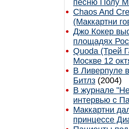
песню Полу М
Chaos And Crea
(Маккартни го
Джо Кокер выс
площадях Рос
Quoda (Трей Г
Москве 12 ок
В Ливерпуле 
Битлз
(2004)
В журнале "He
интервью с П
Маккартни дал
принцессе Ди