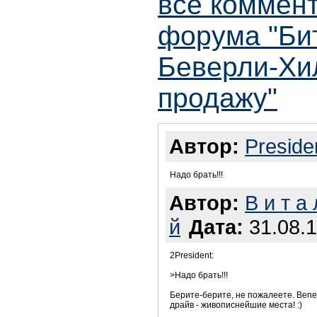
все коммент
форума "Би
Беверли-Хи
продажу"
Автор:
Preside
Надо брать!!!
Автор:
В и т а 
й
Дата:
31.08.1
2President:
>Надо брать!!!
Берите-берите, не пожалеете. Bene
драйв - живописнейшие места! :)