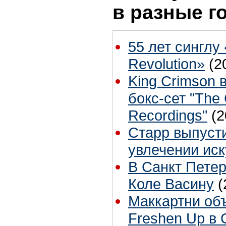
в разные г
55 лет синглу 
Revolution»
(2
King Crimson 
бокс-сет "The
Recordings"
(2
Старр выпусти
увлечении ис
В Санкт Петер
Коле Васину
(
Маккартни об
Freshen Up в