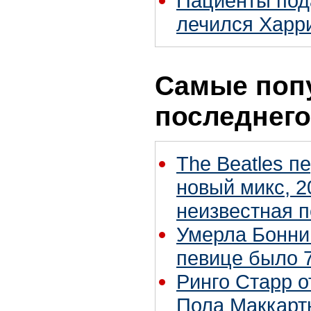
Пациенты пода
лечился Харр
Самые поп
последнего
The Beatles п
новый микс, 2
неизвестная 
Умерла Бонни
певице было 7
Ринго Старр о
Пола Маккартн