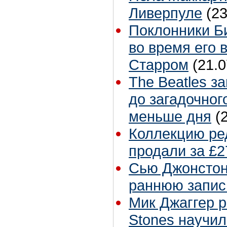
Ливерпуле
(23
Поклонники Б
во время его 
Старром
(21.0
The Beatles з
до загадочног
меньше дня
(
Коллекцию ре
продали за £2
Сью Джонстон 
раннюю запис
Мик Джаггер р
Stones научил