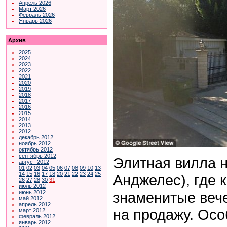
Апрель 2026
Март 2026
Февраль 2026
Январь 2026
Архив
2025
2024
2023
2022
2021
2020
2019
2018
2017
2016
2015
2014
2013
2012
декабрь 2012
ноябрь 2012
октябрь 2012
сентябрь 2012
Элитная вилла н
август 2012
01
02
03
04
05
06
07
08
09
10
13
14
15
16
17
18
20
21
22
23
24
25
Анджелес), где 
26
27
28
30
31
июль 2012
знаменитые вече
июнь 2012
май 2012
апрель 2012
на продажу. Осо
март 2012
февраль 2012
январь 2012