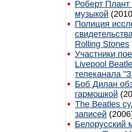
Роберт Плант 
музыкой
(2010
Полиция иссл
свидетельства
Rolling Stones
Участники пое
Livepool Beat
телеканала "З
Боб Дилан об
гармошкой
(2
The Beatles с
записей
(2006
Белорусский м