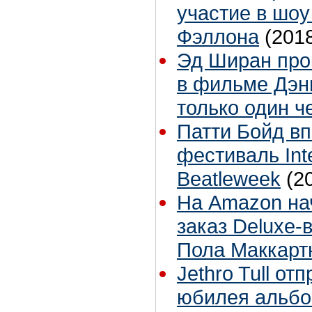
участие в шо
Фэллона
(201
Эд Ширан про
в фильме Дэнн
только один ч
Патти Бойд в
фестиваль Inte
Beatleweek
(2
На Amazon на
заказ Deluxe-
Пола Маккарт
Jethro Tull от
юбилея альбом