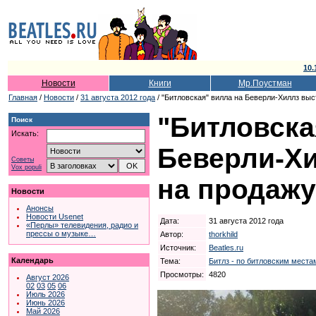
10.
Новости
Книги
Мр.Поустман
Главная
/
Новости
/
31 августа 2012 года
/ "Битловская" вилла на Беверли-Хиллз вы
"Битловска
Поиск
Искать:
Беверли-Х
Советы
Vox populi
на продажу
Новости
Анонсы
Новости Usenet
Дата:
31 августа 2012 года
«Перлы» телевидения, радио и
прессы о музыке…
Автор:
thorkhild
Источник:
Beatles.ru
Календарь
Тема:
Битлз - по битловским местам
Просмотры:
4820
Август 2026
02
03
05
06
Июль 2026
Июнь 2026
Май 2026