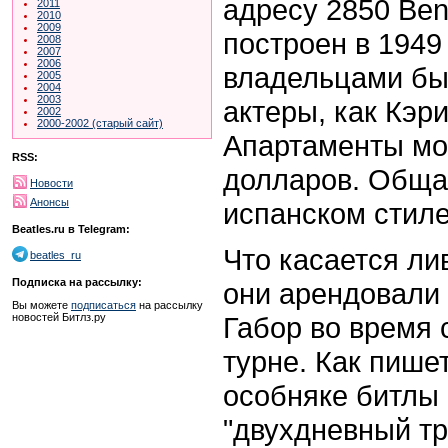
адресу 2850 Ben
2011
2010
2009
построен в 1949
2008
2007
2006
владельцами бы
2005
2004
2003
актеры, как Кэр
2002
2000-2002 (старый сайт)
Апартаменты мо
RSS:
долларов. Обща
Новости
Анонсы
испанском стиле 
Beatles.ru в Telegram:
Что касается ли
beatles_ru
Подписка на рассылку:
они арендовали 
Вы можете
подписаться
на рассылку
Габор во время
новостей Битлз.ру
турне. Как пише
особняке битлы 
"двухдневный т