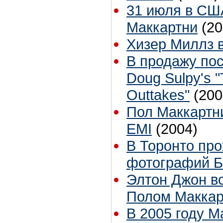
31 июля в СШ
Маккартни
(20
Хизер Миллз в
В продажу пос
Doug Sulpy's "
Outtakes"
(200
Пол Маккартни
EMI
(2004)
В Торонто про
фотографий Б
Элтон Джон вс
Полом Маккар
В 2005 году М