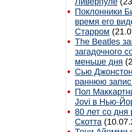
Ливерпуле
(23
Поклонники Б
время его вид
Старром
(21.0
The Beatles з
загадочного с
меньше дня
(
Сью Джонстон 
раннюю запис
Пол Маккартн
Jovi в Нью-Йо
80 лет со дня
Скотта
(10.07.
Тони Айомми 