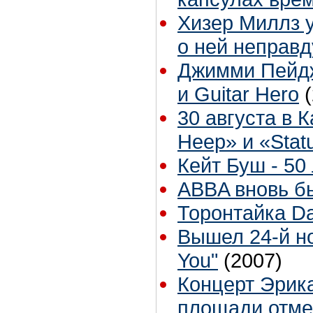
Хизер Миллз у
о ней неправд
Джимми Пейдж
и Guitar Hero
30 августа в 
Heep» и «Stat
Кейт Буш - 50 
ABBA вновь б
Торонтайка Dai
Вышел 24-й н
You"
(2007)
Концерт Эрик
площади отме