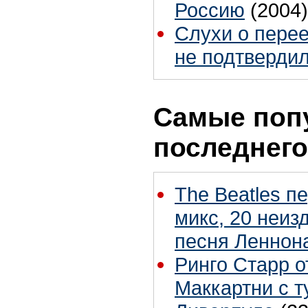
Россию
(2004)
Слухи о пере
не подтверди
Самые поп
последнего
The Beatles п
микс, 20 неиз
песня Леннон
Ринго Старр о
Маккартни с т