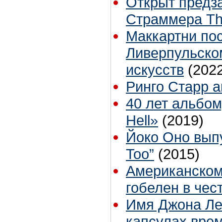
Открыт предза
Страммера Th
Маккартни по
Ливерпульско
искусств
(202
Ринго Старр 
40 лет альбом
Hell»
(2019)
Йоко Оно выпу
Too”
(2015)
Американском
гобелен в чес
Имя Джона Ле
капсулах вре