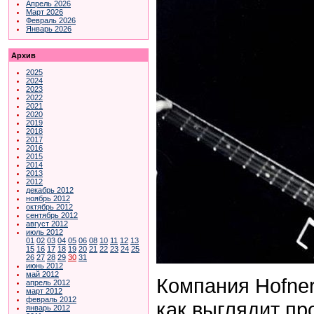
Апрель 2026
Март 2026
Февраль 2026
Январь 2026
Архив
2025
2024
2023
2022
2021
2020
2019
2018
2017
2016
2015
2014
2013
2012
декабрь 2012
ноябрь 2012
октябрь 2012
сентябрь 2012
август 2012
июль 2012
01
02
03
04
05
06
08
10
11
12
13
15
16
17
18
19
20
21
22
23
24
25
26
27
28
29
30
31
июнь 2012
май 2012
Компания Hofner
апрель 2012
март 2012
февраль 2012
как выглядит пр
январь 2012