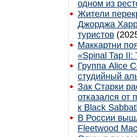
одном из рес
Жители перек
Джорджа Харр
туристов
(202
Маккартни по
«Spinal Tap II
Группа Alice 
студийный аль
Зак Старки ра
отказался от
к Black Sabbat
В России вышл
Fleetwood Ma