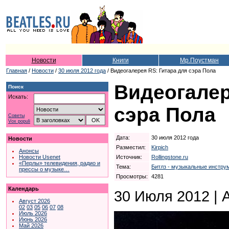
Новости
Книги
Мр.Поустман
Главная
/
Новости
/
30 июля 2012 года
/ Видеогалерея RS: Гитара для сэра Пола
Видеогалер
Поиск
Искать:
сэра Пола
Советы
Vox populi
Дата:
30 июля 2012 года
Новости
Разместил:
Kirpich
Анонсы
Источник:
Rollingstone.ru
Новости Usenet
«Перлы» телевидения, радио и
Тема:
Битлз - музыкальные инстру
прессы о музыке…
Просмотры:
4281
Календарь
30 Июля 2012 | 
Август 2026
02
03
05
06
07
08
Июль 2026
Июнь 2026
Май 2026