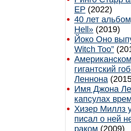
EP
(2022)
40 лет альбом
Hell»
(2019)
Йоко Оно выпу
Witch Too”
(20
Американском
гигантский го
Леннона
(2015
Имя Джона Ле
капсулах вре
Хизер Миллз у
писал о ней н
раком
(2009)