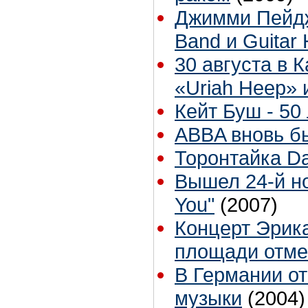
Джимми Пейдж
Band и Guitar 
30 августа в 
«Uriah Heep» 
Кейт Буш - 50 
ABBA вновь б
Торонтайка Dai
Вышел 24-й н
You"
(2007)
Концерт Эрик
площади отме
В Германии от
музыки
(2004)