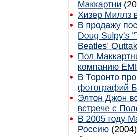
Маккартни
(20
Хизер Миллз в
В продажу пос
Doug Sulpy's "
Beatles' Outta
Пол Маккартни
компанию EMI
В Торонто про
фотографий Б
Элтон Джон в
встрече с По
В 2005 году М
Россию
(2004)