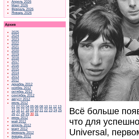
Апрель 2026
Март 2026
Февраль 2026
Январь 2026
Архив
2025
2024
2023
2022
2021
2020
2019
2018
2017
2016
2015
2014
2013
2012
декабрь 2012
ноябрь 2012
октябрь 2012
сентябрь 2012
август 2012
июль 2012
01
02
03
04
05
06
08
10
11
12
13
Всё больше появ
15
16
17
18
19
20
21
22
23
24
25
26
27
28
29
30
31
июнь 2012
что для успешно
май 2012
апрель 2012
Universal, перво
март 2012
февраль 2012
январь 2012