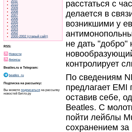
расстаться с ча
2011
2010
2009
делается в связ
2008
2007
2006
возникшими у е
2005
2004
2003
антимонопольных
2002
2000-2002 (старый сайт)
не дать "добро" 
RSS:
новообразующий
Новости
Анонсы
контролирует сл
Beatles.ru в Telegram:
По сведениям NM
beatles_ru
Подписка на рассылку:
предлагает EMI 
Вы можете
подписаться
на рассылку
новостей Битлз.ру
оставив себе, од
Beatles. С моло
пойти лейблы Mut
сохранением за 