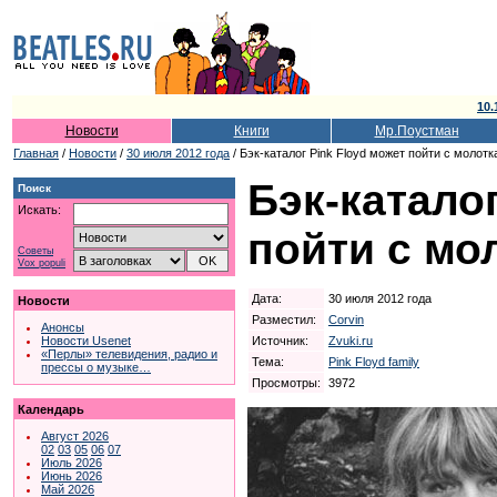
10.
Новости
Книги
Мр.Поустман
Главная
/
Новости
/
30 июля 2012 года
/ Бэк-каталог Pink Floyd может пойти с молотк
Бэк-каталог
Поиск
Искать:
пойти с мо
Советы
Vox populi
Дата:
30 июля 2012 года
Новости
Разместил:
Corvin
Анонсы
Источник:
Zvuki.ru
Новости Usenet
«Перлы» телевидения, радио и
Тема:
Pink Floyd family
прессы о музыке…
Просмотры:
3972
Календарь
Август 2026
02
03
05
06
07
Июль 2026
Июнь 2026
Май 2026