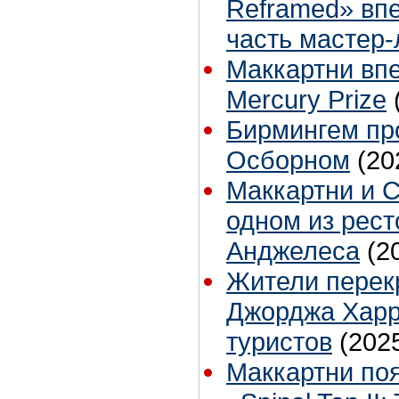
Reframed» вп
часть мастер-
Маккартни вп
Mercury Prize
Бирмингем пр
Осборном
(20
Маккартни и 
одном из рест
Анджелеса
(2
Жители перек
Джорджа Харр
туристов
(202
Маккартни по