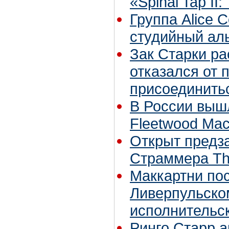
«Spinal Tap II
Группа Alice 
студийный аль
Зак Старки ра
отказался от 
присоединитьс
В России вышл
Fleetwood Ma
Открыт предза
Страммера Th
Маккартни по
Ливерпульско
исполнительск
Ринго Старр 