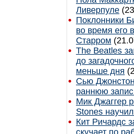
Ливерпуле
(23
Поклонники Б
во время его 
Старром
(21.0
The Beatles з
до загадочног
меньше дня
(
Сью Джонстон 
раннюю запис
Мик Джаггер р
Stones научил
Кит Ричардс з
скучает по ра