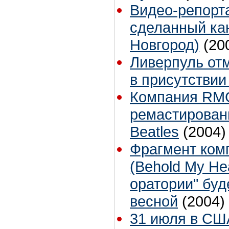
Видео-репорта
сделанный ка
Новгород)
(20
Ливерпуль отм
в присутствии
Компания RM
ремастирован
Beatles
(2004)
Фрагмент ком
(Behold My He
оратории" бу
весной
(2004)
31 июля в СШ