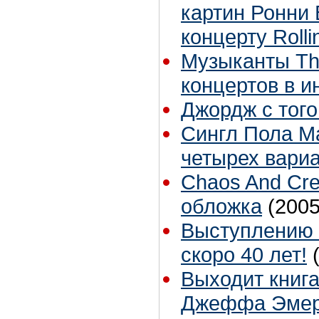
картин Ронни 
концерту Rolli
Музыканты The
концертов в и
Джордж с того
Cингл Пола Ма
четырех вари
Chaos And Crea
обложка
(2005
Выступлению Б
скоро 40 лет!
Выходит книга
Джеффа Эмер