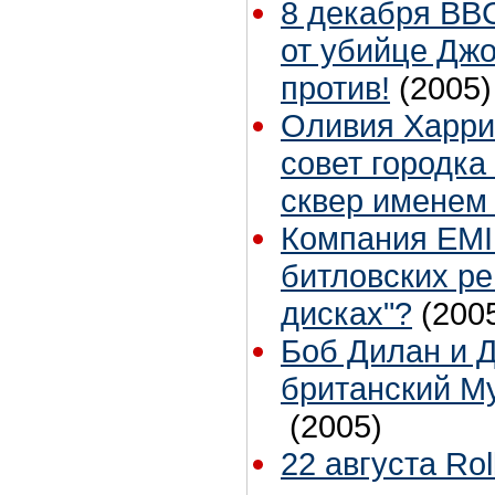
8 декабря BB
от убийце Джо
против!
(2005)
Оливия Харри
совет городка
сквер именем
Компания EMI 
битловских ре
дисках"?
(200
Боб Дилан и 
британский М
(2005)
22 августа Ro