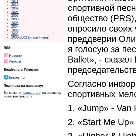
2011
спортивной песн
2010
2009
2008
общество (PRS),
2007
2006
2005
опросило своих 
2004
2003
2002
преддверии Оли
2000-2002 (старый сайт)
я голосую за пе
RSS:
Новости
Ballet», - сказал
Анонсы
председательст
Beatles.ru в Telegram:
beatles_ru
Согласно инфор
Подписка на рассылку:
спортивных мело
Вы можете
подписаться
на рассылку
новостей Битлз.ру
1. «Jump» - Van 
2. «Start Me Up» 
3. «Higher & High