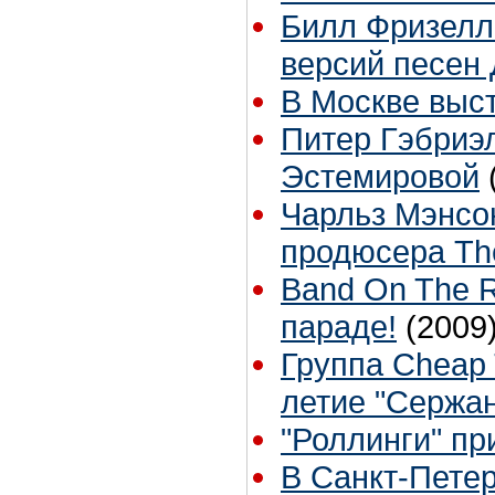
Билл Фризелл
версий песен
В Москве выс
Питер Гэбриэл
Эстемировой
Чарльз Мэнсо
продюсера The
Band On The R
параде!
(2009
Группа Cheap 
летие "Сержа
"Роллинги" пр
В Санкт-Петер