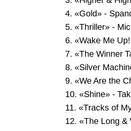
4. «Gold» - Span
5. «Thriller» - M
6. «Wake Me Up!
7. «The Winner Ta
8. «Silver Machi
9. «We Are the 
10. «Shine» - Ta
11. «Tracks of M
12. «The Long & 