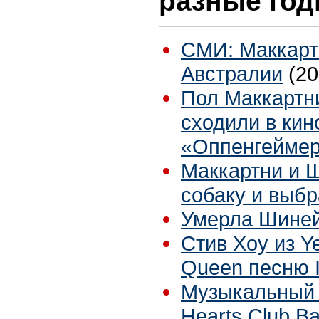
разные го
СМИ: Маккартн
Австралии
(20
Пол Маккартн
сходили в кин
«Оппенгейме
Маккартни и 
собаку и выб
Умерла Шиней
Стив Хоу из Y
Queen песню 
Музыкальный ф
Hearts Club B