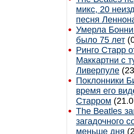
микс, 20 неиз
песня Леннон
Умерла Бонни
было 75 лет
(
Ринго Старр о
Маккартни с т
Ливерпуле
(23
Поклонники Б
время его вид
Старром
(21.0
The Beatles з
загадочного с
меньше дня
(