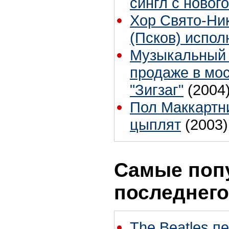
сингл с новог
Хор Свято-Ни
(Псков) испол
Музыкальный 
продаже в мос
"Зигзаг"
(2004
Пол Маккартн
цыплят
(2003)
Самые поп
последнего
The Beatles п