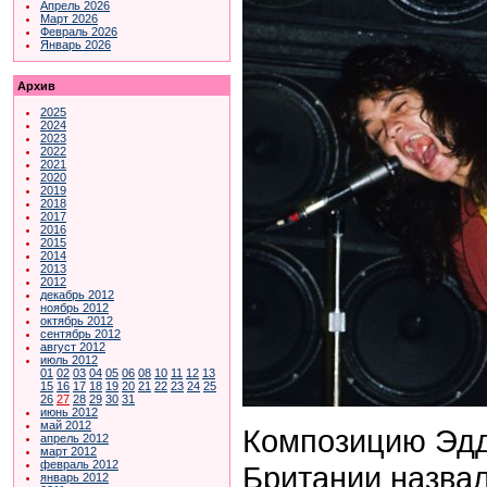
Апрель 2026
Март 2026
Февраль 2026
Январь 2026
Архив
2025
2024
2023
2022
2021
2020
2019
2018
2017
2016
2015
2014
2013
2012
декабрь 2012
ноябрь 2012
октябрь 2012
сентябрь 2012
август 2012
июль 2012
01
02
03
04
05
06
08
10
11
12
13
15
16
17
18
19
20
21
22
23
24
25
26
27
28
29
30
31
июнь 2012
май 2012
Композицию Эдд
апрель 2012
март 2012
февраль 2012
Британии назва
январь 2012