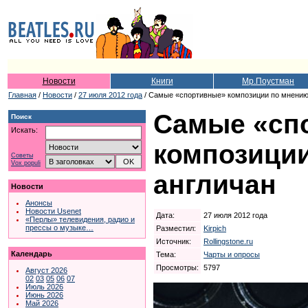
Новости
Книги
Мр.Поустман
Главная
/
Новости
/
27 июля 2012 года
/ Самые «спортивные» композиции по мнению
Самые «сп
Поиск
Искать:
композици
Советы
Vox populi
англичан
Новости
Анонсы
Новости Usenet
Дата:
27 июля 2012 года
«Перлы» телевидения, радио и
прессы о музыке…
Разместил:
Kirpich
Источник:
Rollingstone.ru
Календарь
Тема:
Чарты и опросы
Просмотры:
5797
Август 2026
02
03
05
06
07
Июль 2026
Июнь 2026
Май 2026