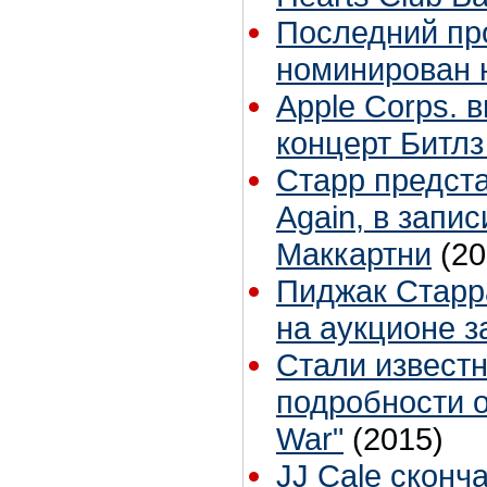
Последний пр
номинирован 
Apple Corps. 
концерт Битлз
Старр предста
Again, в запи
Маккартни
(20
Пиджак Старра
на аукционе з
Стали извест
подробности о
War"
(2015)
JJ Cale сконч