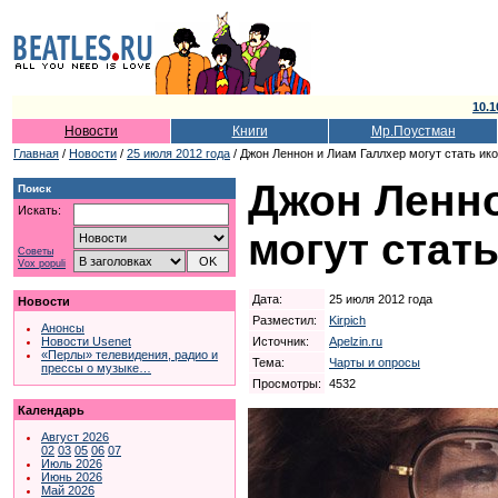
10.1
Новости
Книги
Мр.Поустман
Главная
/
Новости
/
25 июля 2012 года
/ Джон Леннон и Лиам Галлхер могут стать ик
Джон Ленно
Поиск
Искать:
могут стат
Советы
Vox populi
Дата:
25 июля 2012 года
Новости
Разместил:
Kirpich
Анонсы
Источник:
Apelzin.ru
Новости Usenet
«Перлы» телевидения, радио и
Тема:
Чарты и опросы
прессы о музыке…
Просмотры:
4532
Календарь
Август 2026
02
03
05
06
07
Июль 2026
Июнь 2026
Май 2026