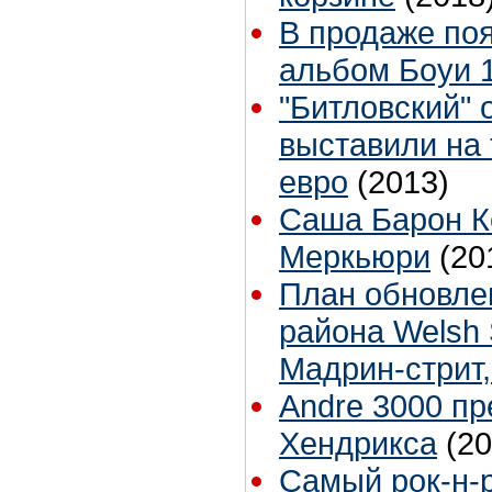
В продаже по
альбом Боуи 1
"Битловский" 
выставили на 
евро
(2013)
Саша Барон К
Меркьюри
(20
План обновле
района Welsh 
Мадрин-стрит
Andre 3000 пр
Хендрикса
(20
Cамый рок-н-