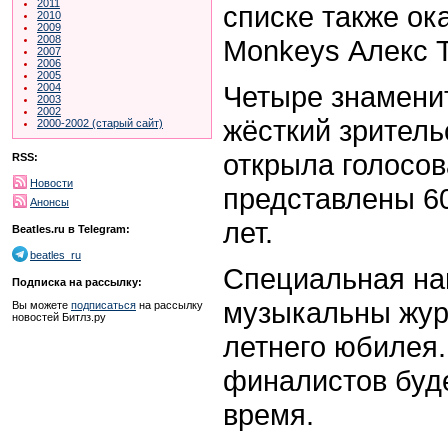
2011
списке также ок
2010
2009
2008
Monkeys Алекс Т
2007
2006
2005
Четыре знамени
2004
2003
2002
жёсткий зритель
2000-2002 (старый сайт)
открыла голосов
RSS:
Новости
представлены 60
Анонсы
лет.
Beatles.ru в Telegram:
beatles_ru
Специальная на
Подписка на рассылку:
музыкальны журн
Вы можете
подписаться
на рассылку
новостей Битлз.ру
летнего юбилея.
финалистов буд
время.