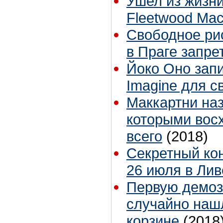
Ушел из жизни
Fleetwood Mac
Свободное ри
в Праге запре
Йоко Оно зап
Imagine для с
Маккартни на
которыми вос
всего
(2018)
Секретный ко
26 июля в Ли
Первую демоз
случайно наш
корзине
(2018