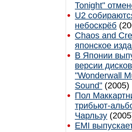
Tonight" отме
U2 собираютс
небоскрёб
(20
Chaos and Crea
японское изда
В Японии вып
версии диско
"Wonderwall Mu
Sound"
(2005)
Пол Маккартни
трибьют-альб
Чарльзу
(2005
EMI выпускае