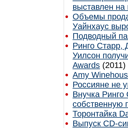
выставлен на
Объемы прод
Уайнхаус выро
Подводный па
Ринго Старр,
Уилсон получ
Awards
(2011)
Amy Winehouse 
Россияне не 
Внучка Ринго
собственную 
Торонтайка Dai
Выпуск CD-си