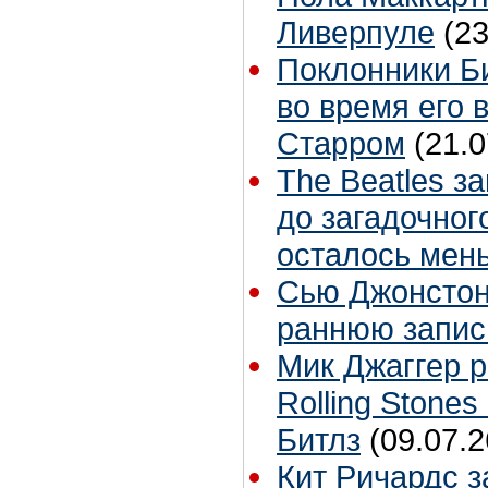
Ливерпуле
(23
Поклонники Б
во время его 
Старром
(21.0
The Beatles з
до загадочног
осталось мен
Сью Джонстон 
раннюю запис
Мик Джаггер р
Rolling Stones
Битлз
(09.07.2
Кит Ричардс з