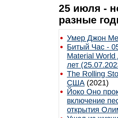
25 июля - н
разные го
Умер Джон М
Битый Час - 05
Material Worl
лет (25.07.20
The Rolling S
США
(2021)
Йоко Оно про
включение пе
открытия Оли