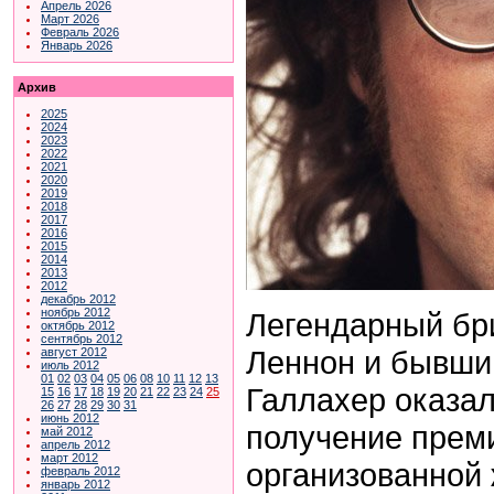
Апрель 2026
Март 2026
Февраль 2026
Январь 2026
Архив
2025
2024
2023
2022
2021
2020
2019
2018
2017
2016
2015
2014
2013
2012
декабрь 2012
ноябрь 2012
Легендарный бр
октябрь 2012
сентябрь 2012
Леннон и бывши
август 2012
июль 2012
01
02
03
04
05
06
08
10
11
12
13
Галлахер оказал
15
16
17
18
19
20
21
22
23
24
25
26
27
28
29
30
31
июнь 2012
получение прем
май 2012
апрель 2012
март 2012
организованной 
февраль 2012
январь 2012