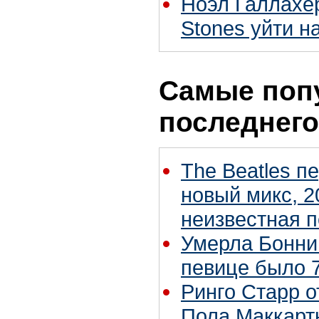
Ноэл Галлахер
Stones уйти н
Самые поп
последнего
The Beatles п
новый микс, 2
неизвестная 
Умерла Бонни
певице было 7
Ринго Старр о
Пола Маккартн