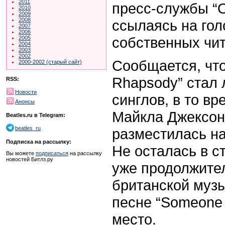
2011
пресс-службы “Of
2010
2009
2008
ссылаясь на гол
2007
2006
собственных чит
2005
2004
2003
2002
Сообщается, что
2000-2002 (старый сайт)
Rhapsody” стал
RSS:
Новости
синглов, в то в
Анонсы
Майкла Джексона 
Beatles.ru в Telegram:
beatles_ru
разместилась на
Подписка на рассылку:
Не осталась в с
Вы можете
подписаться
на рассылку
новостей Битлз.ру
уже продолжите
британской муз
песне “Someone 
место.