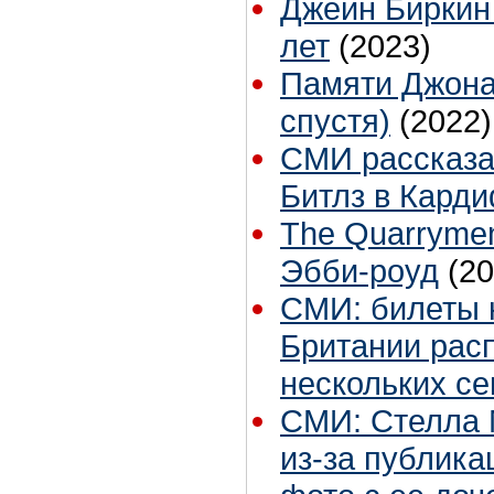
Джейн Биркин 
лет
(2023)
Памяти Джона
спустя)
(2022)
СМИ рассказа
Битлз в Кард
The Quarryme
Эбби-роуд
(20
СМИ: билеты 
Британии рас
нескольких се
СМИ: Стелла 
из-за публик