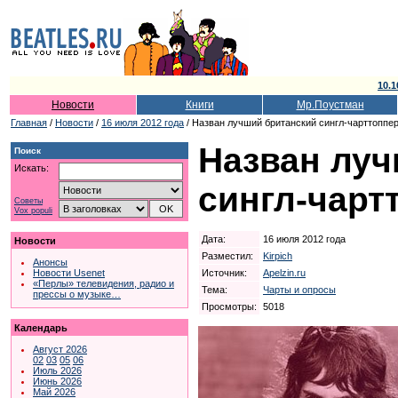
10.1
Новости
Книги
Мр.Поустман
Главная
/
Новости
/
16 июля 2012 года
/ Назван лучший британский сингл-чарттоппе
Назван луч
Поиск
Искать:
сингл-чарт
Советы
Vox populi
Дата:
16 июля 2012 года
Новости
Разместил:
Kirpich
Анонсы
Источник:
Apelzin.ru
Новости Usenet
«Перлы» телевидения, радио и
Тема:
Чарты и опросы
прессы о музыке…
Просмотры:
5018
Календарь
Август 2026
02
03
05
06
Июль 2026
Июнь 2026
Май 2026