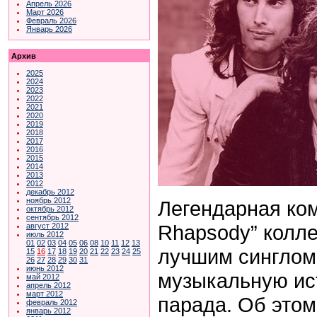
Апрель 2026
Март 2026
Февраль 2026
Январь 2026
Архив
2025
2024
2023
2022
2021
2020
2019
2018
2017
2016
2015
2014
2013
2012
декабрь 2012
ноябрь 2012
Легендарная ко
октябрь 2012
сентябрь 2012
Rhapsody” колл
август 2012
июль 2012
01
02
03
04
05
06
08
10
11
12
13
лучшим синглом
15
16
17
18
19
20
21
22
23
24
25
26
27
28
29
30
31
июнь 2012
музыкальную ист
май 2012
апрель 2012
март 2012
парада. Об этом
февраль 2012
январь 2012