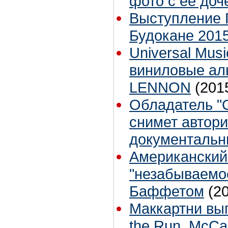
фото с ее до
Выступление 
Будокане 2015
Universal Mus
виниловые ал
LENNON
(201
Обладатель "
снимет автор
документальн
Американский
"незабываемо
Баффетом
(2
Маккартни вы
the Run, McCa