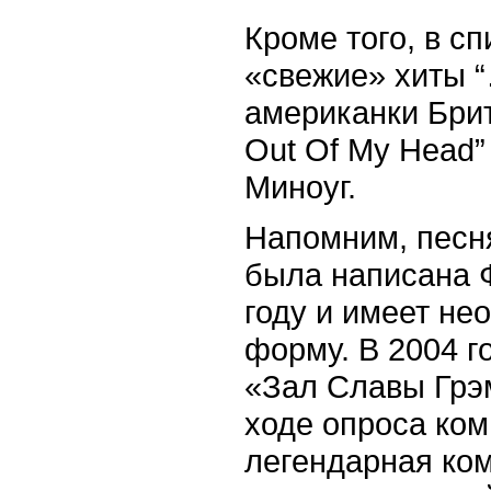
Кроме того, в с
«свежие» хиты 
американки Брит
Out Of My Head”
Миноуг.
Напомним, песн
была написана 
году и имеет н
форму. В 2004 г
«Зал Славы Грэм
ходе опроса ком
легендарная ко