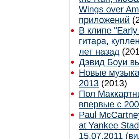
Wings over Am
приложений
(
В клипе "Earl
гитара, купле
лет назад
(20
Дэвид Боуи в
Новые музыка
2013
(2013)
Пол Маккартн
впервые с 200
Paul McCartney
at Yankee Sta
15.07.2011 (в