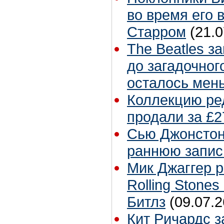
во время его 
Старром
(21.0
The Beatles з
до загадочног
осталось мен
Коллекцию ре
продали за £2
Сью Джонстон 
раннюю запис
Мик Джаггер р
Rolling Stones
Битлз
(09.07.2
Кит Ричардс з