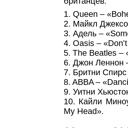
британцев:
1. Queen – «Bo
2. Майкл Джексон
3. Адель – «Som
4. Oasis – «Don'
5. The Beatles –
6. Джон Леннон 
7. Бритни Спирс
8. ABBA – «Danc
9. Уитни Хьюстон
10. Кайли Миноу
My Head».