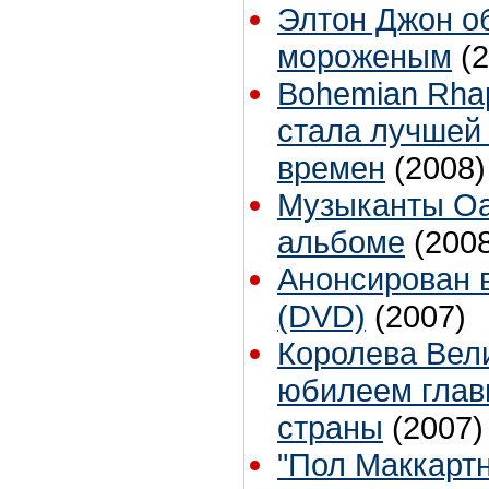
Элтон Джон о
мороженым
(
Bohemian Rha
стала лучшей 
времен
(2008)
Музыканты Oa
альбоме
(200
Анонсирован 
(DVD)
(2007)
Королева Вел
юбилеем главн
страны
(2007)
"Пол Маккарт