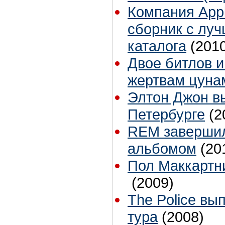
Компания App
сборник с луч
каталога
(201
Двое битлов и
жертвам цун
Элтон Джон вы
Петербурге
(2
REM завершил
альбомом
(20
Пол Маккартн
(2009)
The Police вы
тура
(2008)