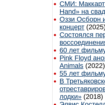
СМИ: Маккартн
Hand» на сва
Оззи Осборн 
концерт
(2025
Состоялся пе
воссоединени
60 лет фильму
Pink Floyd ан
Animals
(2022)
55 лет фильму
В Третьяковск
отреставриро
лодки»
(2018)
Элвис Костелл