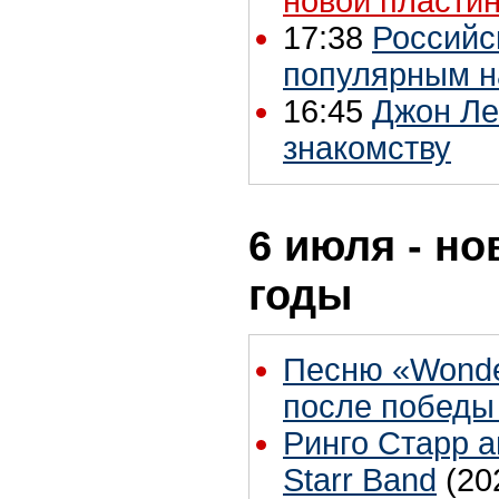
новой пласти
17:38
Российс
популярным н
16:45
Джон Ле
знакомству
6 июля - но
годы
Песню «Wonde
после победы
Ринго Старр а
Starr Band
(20