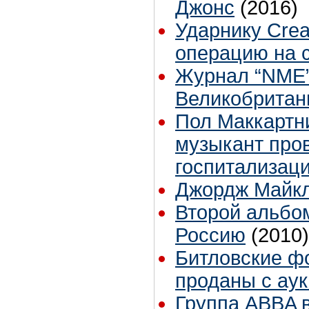
Джонс
(2016)
Ударнику Cre
операцию на 
Журнал “NME”
Великобритан
Пол Маккартни
музыкант пров
госпитализаци
Джордж Майкл
Второй альбо
Россию
(2010)
Битловские ф
проданы с ау
Группа ABBA в