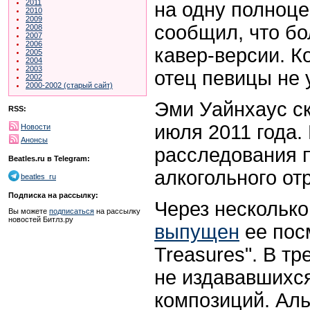
2011
на одну полноце
2010
2009
сообщил, что б
2008
2007
2006
кавер-версии. К
2005
2004
2003
отец певицы не 
2002
2000-2002 (старый сайт)
Эми Уайнхаус ск
RSS:
июля 2011 года.
Новости
Анонсы
расследования п
Beatles.ru в Telegram:
алкогольного от
beatles_ru
Подписка на рассылку:
Через несколько
Вы можете
подписаться
на рассылку
новостей Битлз.ру
выпущен
ее посм
Treasures". В т
не издававшихся
композиций. Аль