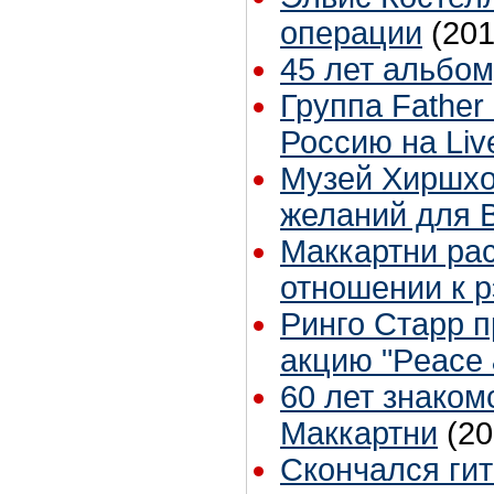
операции
(201
45 лет альбому
Группа Father
Россию на Liv
Музей Хиршхо
желаний для 
Маккартни рас
отношении к р
Ринго Старр п
акцию "Peace 
60 лет знаком
Маккартни
(20
Скончался ги