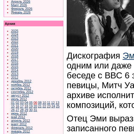
Апрель 2026
Март 2026
Февраль 2026
Январь 2026
Архив
2025
2024
2023
2022
2021
2020
2019
Дискография
Эм
2018
2017
одним или даже
2016
2015
2014
беседе с BBC 6 
2013
2012
декабрь 2012
певицы, Митч Уа
ноябрь 2012
октябрь 2012
сентябрь 2012
архиве исполнит
август 2012
июль 2012
композиций, ко
01
02
03
04
05
06
08
10
11
12
13
15
16
17
18
19
20
21
22
23
24
25
26
27
28
29
30
31
июнь 2012
Отец Эми вырази
май 2012
апрель 2012
март 2012
записанного пев
февраль 2012
январь 2012