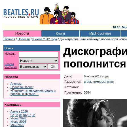
10.10. Мо
Новости
Книги
Мр.Поустман
Главная
/
Новости
/
6 июля 2012 года
/ Дискография Эми Уайнхаус пополнится новой
Дискографи
Поиск
Искать:
пополнится
Советы
Vox populi
Дата:
6 июля 2012 года
Новости
Разместил:
игорь комсомоленко
Анонсы
Источник:
Новости Usenet
«Перлы» телевидения, радио и
Просмотры:
3384
прессы о музыке…
Календарь
Август 2026
02
03
05
06
07
08
Июль 2026
Июнь 2026
Май 2026