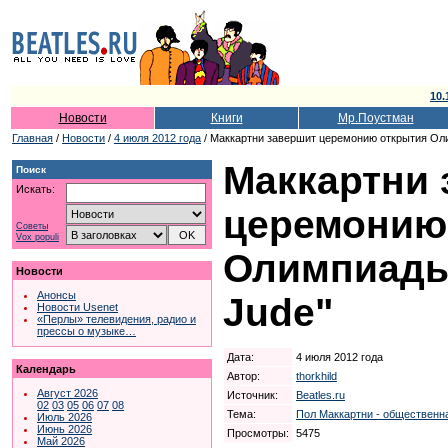
10.
Новости
Книги
Мр.Поустман
Главная
/
Новости
/
4 июля 2012 года
/ Маккартни завершит церемонию открытия Ол
Маккартни 
Поиск
Искать:
церемонию
Советы
Vox populi
Олимпиады
Новости
Анонсы
Jude"
Новости Usenet
«Перлы» телевидения, радио и
прессы о музыке…
Дата:
4 июля 2012 года
Календарь
Автор:
thorkhild
Август 2026
Источник:
Beatles.ru
02
03
05
06
07
08
Тема:
Пол Маккартни - общественн
Июль 2026
Июнь 2026
Просмотры:
5475
Май 2026