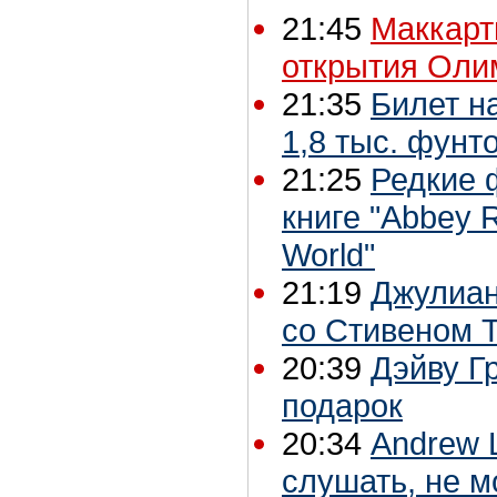
21:45
Маккарт
открытия Оли
21:35
Билет н
1,8 тыс. фунт
21:25
Редкие 
книге "Abbey R
World"
21:19
Джулиан
со Стивеном 
20:39
Дэйву Г
подарок
20:34
Andrew 
слушать, не м