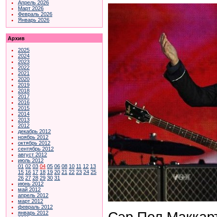
Апрель 2026
Март 2026
Февраль 2026
Январь 2026
Архив
2025
2024
2023
2022
2021
2020
2019
2018
2017
2016
2015
2014
2013
2012
декабрь 2012
ноябрь 2012
октябрь 2012
сентябрь 2012
август 2012
июль 2012
01
02
03
04
05
06
08
10
11
12
13
15
16
17
18
19
20
21
22
23
24
25
26
27
28
29
30
31
июнь 2012
май 2012
апрель 2012
март 2012
февраль 2012
Сэр Пол Маккар
январь 2012