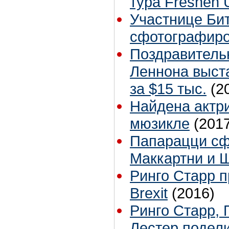
тура Freshen 
Участнице Бит
сфотографиро
Поздравитель
Леннона выста
за $15 тыс.
(2
Найдена актри
мюзикле
(201
Папарацци с
Маккартни и 
Ринго Старр 
Brexit
(2016)
Ринго Старр, 
Лестер подел