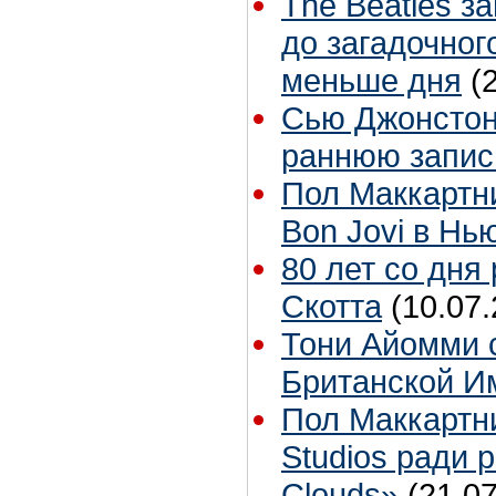
The Beatles з
до загадочног
меньше дня
(
Сью Джонстон 
раннюю запис
Пол Маккартн
Bon Jovi в Нь
80 лет со дня
Скотта
(10.07.
Тони Айомми 
Британской И
Пол Маккартн
Studios ради р
Clouds»
(21.07