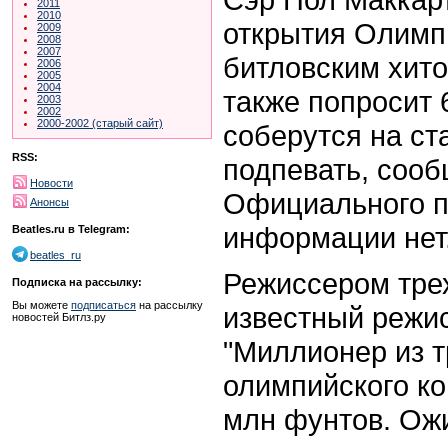
2011
2010
открытия Олимп
2009
2008
2007
битловским хито
2006
2005
2004
также попросит 
2003
2002
2000-2002 (старый сайт)
соберутся на ст
RSS:
подпевать, соо
Новости
Официального п
Анонсы
информации нет
Beatles.ru в Telegram:
beatles_ru
Режиссером тре
Подписка на рассылку:
Вы можете
подписаться
на рассылку
известный режис
новостей Битлз.ру
"Миллионер из 
олимпийского ко
млн фунтов. Ож