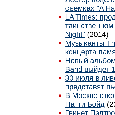
съемках "A Har
LA Times: про
таинственном 
Night"
(2014)
Музыканты Th
концерта пам
Новый альбом 
Band выйдет 
30 июля в лив
представят пь
В Москве отк
Патти Бойд
(2
Гвинет Пэлтро