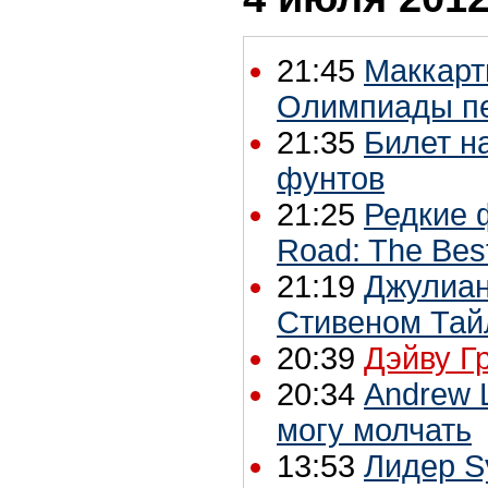
21:45
Маккарт
Олимпиады пе
21:35
Билет на
фунтов
21:25
Редкие 
Road: The Best
21:19
Джулиан
Стивеном Та
20:39
Дэйву Г
20:34
Andrew 
могу молчать
13:53
Лидер S