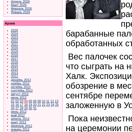
ро
Апрель 2026
Март 2026
Февраль 2026
ра
Январь 2026
пр
Архив
2025
барабанные пало
2024
2023
обработанных ст
2022
2021
2020
2019
Вес палочек сос
2018
2017
2016
что сыграть на 
2015
2014
2013
Халк. Экспозици
2012
декабрь 2012
обозрение в мес
ноябрь 2012
октябрь 2012
сентябрь 2012
сентябре переме
август 2012
июль 2012
01
02
03
04
05
06
08
10
11
12
13
заложенную в Уо
15
16
17
18
19
20
21
22
23
24
25
26
27
28
29
30
31
июнь 2012
май 2012
Пока неизвестно
апрель 2012
март 2012
на церемонии пе
февраль 2012
январь 2012