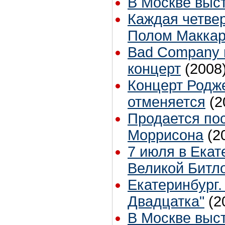
В Москве выст
Каждая четвер
Полом Маккар
Bad Company 
концерт
(2008
Концерт Родже
отменяется
(2
Продается по
Моррисона
(2
7 июля в Екат
Великой Битл
Екатеринбург.
Двадцатка"
(2
В Москве высту