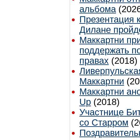
альбома
(202
Презентация 
Дилане пройд
Маккартни пр
поддержать по
правах
(2018)
Ливерпульская
Маккартни
(20
Маккартни ан
Up
(2018)
Участнице Би
со Старром
(2
Поздравитель