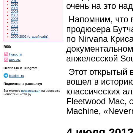
2011
очень на это на
2010
2009
2008
2007
Напомним, что 
2006
2005
2004
продюсера Бутча
2003
2002
по Nirvana Крис
2000-2002 (старый сайт)
документальном
RSS:
Новости
анжелесской Soun
Анонсы
Beatles.ru в Telegram:
Этот открытый в
beatles_ru
вошел в историю
Подписка на рассылку:
классических ал
Вы можете
подписаться
на рассылку
новостей Битлз.ру
Fleetwood Mac, 
Machine, «Neverm
4 июля 2012