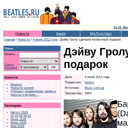
10.10. Мо
Новости
Книги
Мр.Поустман
Главная
/
Новости
/
4 июля 2012 года
/ Дэйву Гролу сделали необычный подарок
Дэйву Грол
Поиск
Искать:
подарок
Советы
Vox populi
Дата:
4 июля 2012 года
Новости
Разместил:
Kirpich
Анонсы
Источник:
Music.com.ua
Новости Usenet
«Перлы» телевидения, радио и
Просмотры:
3454
прессы о музыке…
Ба
Календарь
(D
Август 2026
02
03
05
06
07
Июль 2026
ма
Июнь 2026
Май 2026