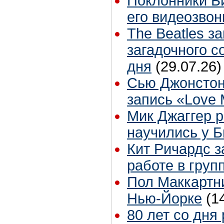
Поклонники Б
его видеозвон
The Beatles з
загадочного 
дня
(29.07.26)
Сью Джонстон
запись «Love
Мик Джаггер р
научились у Б
Кит Ричардс з
работе в груп
Пол Маккартни
Нью-Йорке
(1
80 лет со дня