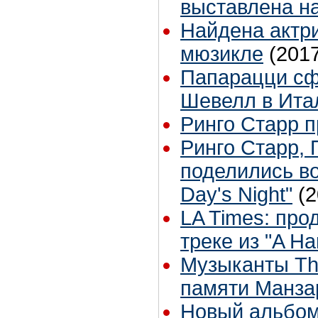
выставлена на
Найдена актри
мюзикле
(201
Папарацци сф
Шевелл в Ита
Ринго Старр п
Ринго Старр, 
поделились в
Day's Night"
(2
LA Times: пр
треке из "A Ha
Музыканты Th
памяти Манза
Новый альбом 