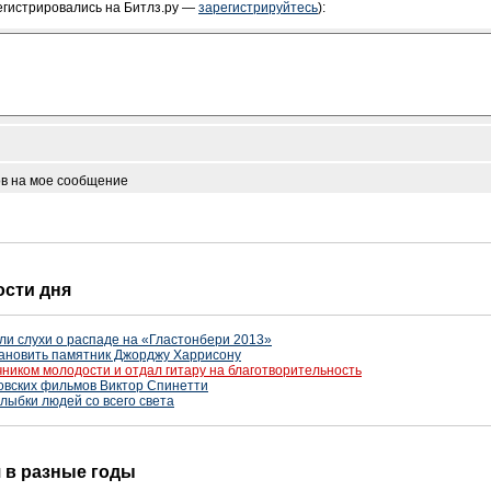
егистрировались на Битлз.ру —
зарегистрируйтесь
):
ов на мое сообщение
ости дня
гли слухи о распаде на «Гластонбери 2013»
тановить памятник Джорджу Харрисону
чником молодости и отдал гитару на благотворительность
овских фильмов Виктор Спинетти
лыбки людей со всего света
я в разные годы