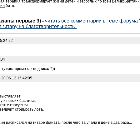
ная терапия трансформирует жизни детей и взрослых по всей Великобритании
тил
битл.
казаны первые 3)
-
читать все комментарии в теме форума 
 гитару на благотворительность"
5:24:22
:04
оту взял кроме как подписал?))
:
20.06.12 15:42:05
 выставляет
у из своих бас-гитар
менте красуется
увеличит стоимость лота.
ин расписался на гитаре фаната, после чего та упала в цене в два раза...