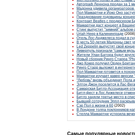
Фил Коллинз попал в Зал Славы 
Автограф Леннона продан за 1 м
Мадонна удивила организаторов 
Пол Маккартни и Йоко Оно засту
Празднование годовщины концерт
Контракт Beatles с продюсером 
Маккартни даст концерт в Вашинг
Стинг выпустит "зимний" альбом
Uriah Heep в Калининграде
(2008
Отель Лос-Анджелеса подал в су
В честь 50-летия Мадонны свет у
Led Zeppelin выпустят свой конц
Ливерпуль признали "самым муз
Жители Улан-Батора будут кругло
Новый сборник Ринго Старра "Phot
Джо Кокер получил Орден Брита
Ринго Старр выложит в интернет
Пол Маккартни готовится к похо
Маккартни изучает кавер-версии "
"Любовь" вновь объединит Пола и
Элтон Джон поселится в Лас-Вег
Самарская Битлз-Ассоциация от
Битл-фест в Лос Анжелесе отмен
Битлз заняли третье место в спи
Бывший сотрудник Эппл раскрыв
Сэр Пол о жизни в 60
(2002)
В Лондоне толпа поклонников на
Стелла Маккартни устроила вече
Самые популярные новости