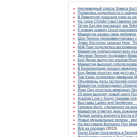
Неочевидный список Элвиса Кост
Появились подробности о найденн
В Ливерпуле показали один из р
На торги Christie’s выставлено п
Остин Батлер рассказал, как Те
К новому номеру Uncut приложил
Маккартни назвал свою любимую
Шон Леннон прокомментировал с
Элвис Костелло записал Here, Th
Мэй Панг поделилась воспомина
Маккартни поблагодарил всех по
Джулиан Леннон поздравил Макк
Боб Дилан выпустил альбом Rou
Маккартни выразил соболезнован
В Калининграде прошел междуна
Бон Джови посетил дом детства 
Том Хэнкс поддержал движение M
Объявлены даты гастролей голог
Маккартни поблагодарил сборную 
Йоко Оно посетила мемориал Stra
20 июня выходит новый сингл По
Альбом Love с бонус-треками поя
Выставка Ladies and Gentlemen … 
Героиня фото, сделанного на конц
Маккартни отметил день рождени
Редкая запись концерта Битлз в A
Новые музыкальные релизы - ию
На фестивале Bonnaroo Пол Макк
Всё на продажу
(2013)
Duran Duran поселились в Second 