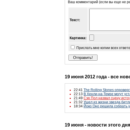
Ваш комментарий (если вы еще не р
Текст:
Картинка:
Прислать мне копии всех ответ
19 июня 2012 года - все нов
22:41
The Rolling Stones опровер
22:13
В Хенли-на-Темзе могут ус
21:49
Сэр Пол назвал сцену исто
21:32
Ушел из жизни звезда битл
18:34
Йоко Оно решила собрать у
19 июня - новости этого дн