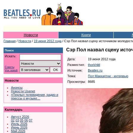
Новости
Книги
Главная
/
Новости
/
19 июня 2012 года
/ Сэр Пол назвал сцену источником молодости
Сэр Пол назвал сцену исто
Поиск
Искать:
Дата:
19 июня 2012 года
Разместил:
thorkhild
Советы
Источник:
Beatles.ru
Vox populi
Тема:
Пол Маккартни - интервью
Новости
Просмотры:
8685
Анонсы
Новости Usenet
«Перлы» телевидения, радио и
прессы о музыке…
Календарь
Август 2026
02
03
05
06
07
Июль 2026
Июнь 2026
Май 2026