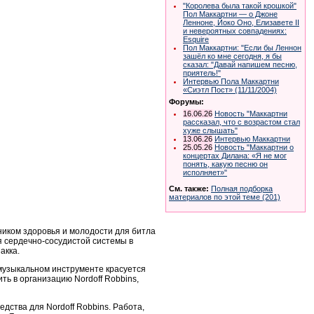
"Королева была такой крошкой"
Пол Маккартни — о Джоне
Ленноне, Йоко Оно, Елизавете II
и невероятных совпадениях:
Esquire
Пол Маккартни: "Если бы Леннон
зашёл ко мне сегодня, я бы
сказал: "Давай напишем песню,
приятель!"
Интервью Пола Маккартни
«Сиэтл Пост» (11/11/2004)
Форумы:
16.06.26
Новость "Маккартни
рассказал, что с возрастом стал
хуже слышать"
13.06.26
Интервью Маккартни
25.05.26
Новость "Маккартни о
концертах Дилана: «Я не мог
понять, какую песню он
исполняет»"
См. также:
Полная подборка
материалов по этой теме (201)
чником здоровья и молодости для битла
я сердечно-сосудистой системы в
акка.
а музыкальном инструменте красуется
ть в организацию Nordoff Robbins,
едства для Nordoff Robbins. Работа,