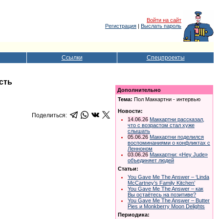
Войти на сайт
Регистрация
|
Выслать пароль
Ссылки
Спецпроекты
сть
Дополнительно
Тема:
Пол Маккартни - интервью
Новости:
Поделиться:
14.06.26
Маккартни рассказал,
что с возрастом стал хуже
слышать
05.06.26
Маккартни поделился
воспоминаниями о конфликтах с
Ленноном
03.06.26
Маккартни: «Hey Jude»
объединяет людей
Статьи:
You Gave Me The Answer – ‘Linda
McCartney’s Family Kitchen’
You Gave Me The Answer – как
Вы остаётесь на позитиве?
You Gave Me The Answer – Butter
Pies и Monkberry Moon Delights
Периодика: