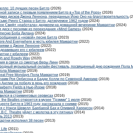
елло: 10 лучших песен Битлз
(2026)
ой записи с первым появлением Битлз в «Top of the Pops»
(2026)
едких дисков Джона Леннона, переданных Йоко Оно на благотворительность
(
исьмо Ринго Старра о Битлз, датируемое 1962 годом
(2024)
йлор Свифт «работала» диджеем на домашней вечеринке Маккартни
(2024)
и диск с песнями из переиздания «Mind Games»
(2024)
 песню Боба Дилана
(2024)
ообщения о «новой» песне Битлз
(2023)
ere And Everywhere в честь юбилея Маккартни
(2022)
ниями о Джоне Ленноне
(2022)
здравивших его с юбилеем
(2022)
артни с юбилеем
(2022)
gh and Rowdy Way
(2020)
ия в связи со смертью Веры Линн
(2020)
родный музыкальный онлайн фестиваль, посвященный дню рождения Пола 
Пола Маккартни
(2019)
eat Free Mondays Пола Маккартни
(2019)
рамм Роя Орбисона и Бадди Холли по Северной Америке
(2019)
Англии за победу в день его рождения
(2018)
wberry Fields в Нью-Йорке
(2018)
ла Маккартни
(2018)
вился в стриминговых сервисах
(2016)
the Beatles откроется в музее "Грэмми" 1 июля
(2016)
ерте Битлз в 1963 году, рассказала о снимке
(2015)
я с Нэнси Шевелл, Барбарой Бах и Оливией Харрисон
(2014)
.B.C. Theatre уйдет с молотка в эту пятницу
(2014)
ль 2013
(2013)
артни исполнил 38 песен
(2013)
Life
(2011)