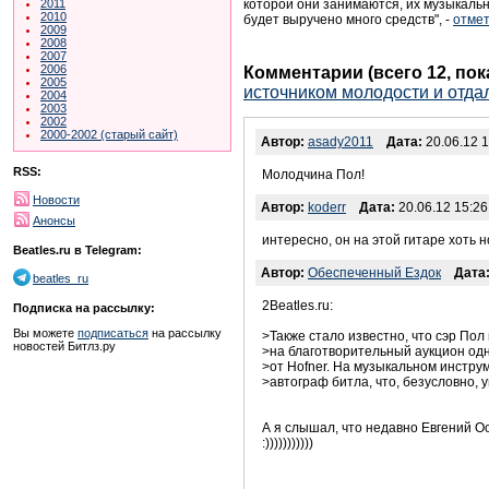
которой они занимаются, их музыкаль
2011
2010
будет выручено много средств", -
отме
2009
2008
2007
2006
Комментарии (всего 12, по
2005
источником молодости и отдал
2004
2003
2002
2000-2002 (старый сайт)
Автор:
asady2011
Дата:
20.06.12 1
RSS:
Молодчина Пол!
Новости
Автор:
koderr
Дата:
20.06.12 15:26
Анонсы
интересно, он на этой гитаре хоть н
Beatles.ru в Telegram:
Автор:
Обеспеченный Ездок
Дата
beatles_ru
2Beatles.ru:
Подписка на рассылку:
Вы можете
подписаться
на рассылку
>Также стало известно, что сэр Пол
новостей Битлз.ру
>на благотворительный аукцион одн
>от Hofner. На музыкальном инстру
>автограф битла, что, безусловно, 
А я слышал, что недавно Евгений Ос
:)))))))))))