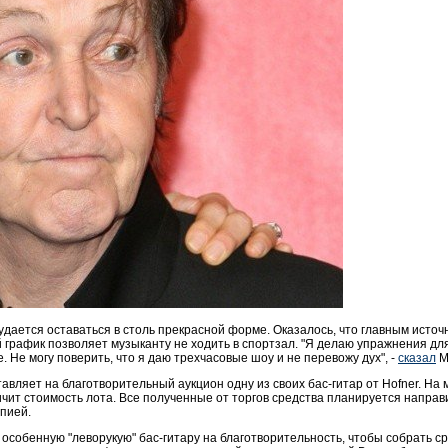
 удается оставаться в столь прекрасной форме. Оказалось, что главным исто
 график позволяет музыканту не ходить в спортзал. "Я делаю упражнения дл
е. Не могу поверить, что я даю трехчасовые шоу и не перевожу дух", -
сказал
М
тавляет на благотворительный аукцион одну из своих бас-гитар от Hofner. Н
ичит стоимость лота. Все полученные от торгов средства планируется направи
пией.
 особенную "леворукую" бас-гитару на благотворительность, чтобы собрать ср