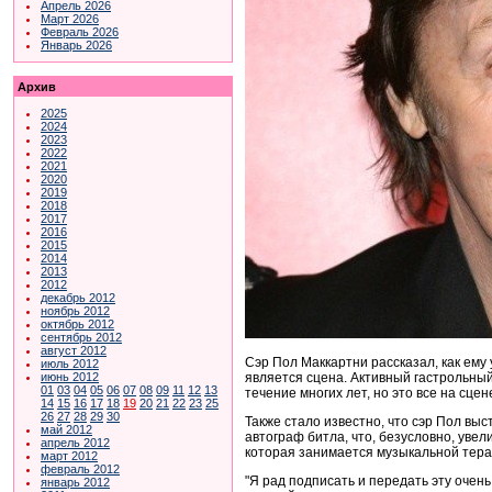
Апрель 2026
Март 2026
Февраль 2026
Январь 2026
Архив
2025
2024
2023
2022
2021
2020
2019
2018
2017
2016
2015
2014
2013
2012
декабрь 2012
ноябрь 2012
октябрь 2012
сентябрь 2012
август 2012
Сэр Пол Маккартни рассказал, как ему
июль 2012
является сцена. Активный гастрольный
июнь 2012
01
03
04
05
06
07
08
09
11
12
13
течение многих лет, но это все на сцен
14
15
16
17
18
19
20
21
22
23
25
26
27
28
29
30
Также стало известно, что сэр Пол выс
май 2012
автограф битла, что, безусловно, увел
апрель 2012
которая занимается музыкальной тера
март 2012
февраль 2012
"Я рад подписать и передать эту очень
январь 2012