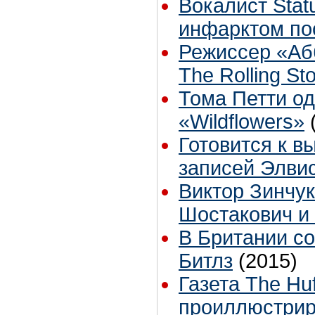
Вокалист Stat
инфарктом по
Режиссер «Аб
The Rolling St
Тома Петти о
«Wildflowers»
Готовится к в
записей Элви
Виктор Зинчук
Шостакович и
В Британии со
Битлз
(2015)
Газета The Hu
проиллюстрир