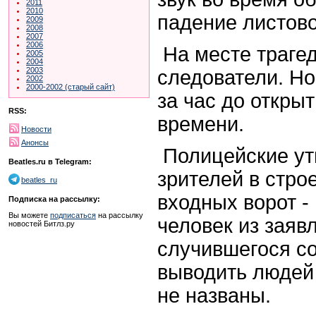
2011
2010
падение листово
2009
2008
2007
2006
На месте трагед
2005
2004
2003
следователи. Но
2002
2000-2002 (старый сайт)
за час до откры
RSS:
времени.
Новости
Анонсы
Полицейские ут
Beatles.ru в Telegram:
зрителей в стро
beatles_ru
входных ворот -
Подписка на рассылку:
Вы можете
подписаться
на рассылку
человек из заяв
новостей Битлз.ру
случившегося с
выводить людей
не названы.