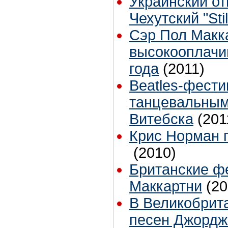
Украинский от
Чехутский "Sti
Сэр Пол Макка
высокооплачи
года
(2011)
Beatles-фести
танцевальным
Витебска
(201
Крис Норман п
(2010)
Британские ф
Маккартни
(20
В Великобрит
песен Джордж