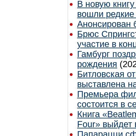
В новую книгу 
вошли редкие
Анонсирован 
Брюс Спрингс
участие в кон
Гамбург поздр
рождения
(20
Битловская о
выставлена на
Премьера филь
состоится в с
Книга «Beatlem
Four» выйдет 
Папарацци сф