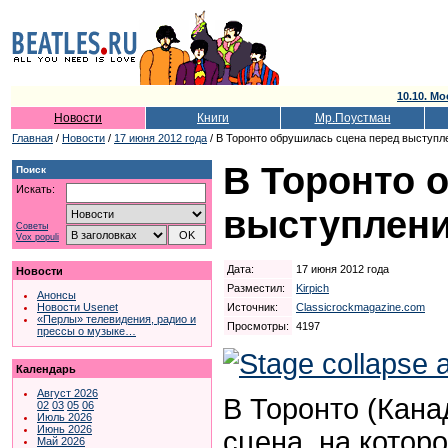
10.10. Мо
Новости
Книги
Мр.Поустман
Главная
/
Новости
/
17 июня 2012 года
/ В Торонто обрушилась сцена перед выступл
В Торонто 
Поиск
Искать:
выступлени
Советы
Vox populi
Дата:
17 июня 2012 года
Новости
Разместил:
Kirpich
Анонсы
Источник:
Classicrockmagazine.com
Новости Usenet
«Перлы» телевидения, радио и
Просмотры:
4197
прессы о музыке…
Календарь
Август 2026
В Торонто (Кана
02
03
05
06
Июль 2026
Июнь 2026
сцена, на котор
Май 2026