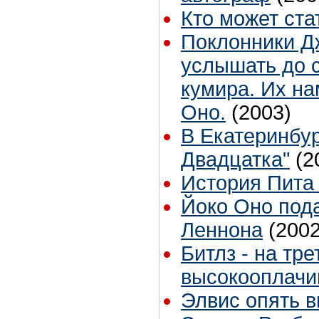
Кто может ст
Поклонники Д
услышать до с
кумира. Их на
Оно.
(2003)
В Екатеринбур
Двадцатка"
(2
История Пита
Йоко Оно пода
Леннона
(2002
Битлз - на тр
высокооплачи
Элвис опять 