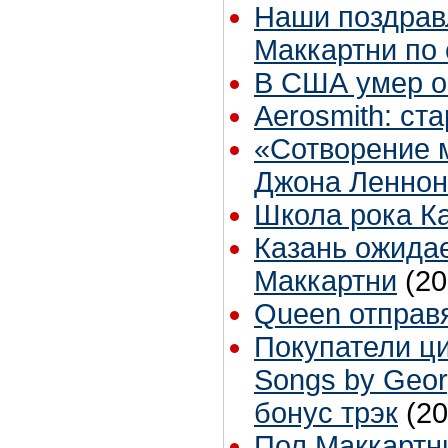
Наши поздрав
Маккартни по
В США умер о
Aerosmith: ста
«Сотворение м
Джона Леннон
Школа рока К
Казань ожидае
Маккартни
(20
Queen отправя
Покупатели ци
Songs by Geor
бонус трэк
(20
Пол Маккартни