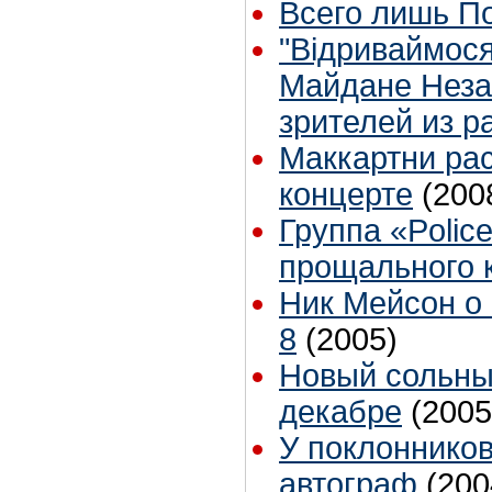
Всего лишь П
"Вiдриваймося
Майдане Неза
зрителей из р
Маккартни рас
концерте
(200
Группа «Polic
прощального 
Ник Мейсон о 
8
(2005)
Новый сольны
декабре
(2005
У поклонников
автограф
(200