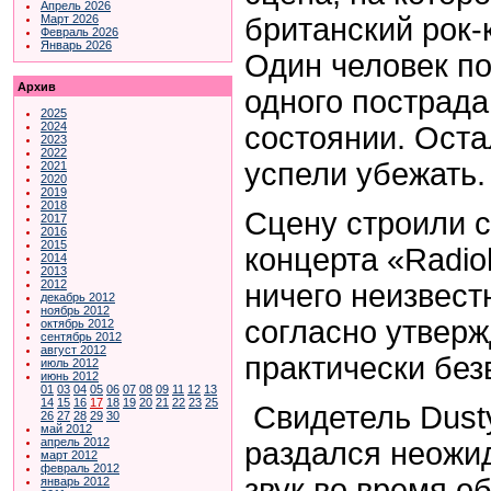
Апрель 2026
британский рок-
Март 2026
Февраль 2026
Январь 2026
Один человек по
Архив
одного пострада
2025
2024
состоянии. Ост
2023
2022
успели убежать.
2021
2020
2019
2018
Сцену строили 
2017
2016
2015
концерта «Radio
2014
2013
2012
ничего неизвест
декабрь 2012
ноябрь 2012
согласно утверж
октябрь 2012
сентябрь 2012
август 2012
практически без
июль 2012
июнь 2012
01
03
04
05
06
07
08
09
11
12
13
14
15
16
17
18
19
20
21
22
23
25
Свидетель Dusty
26
27
28
29
30
май 2012
апрель 2012
раздался неожид
март 2012
февраль 2012
звук во время 
январь 2012