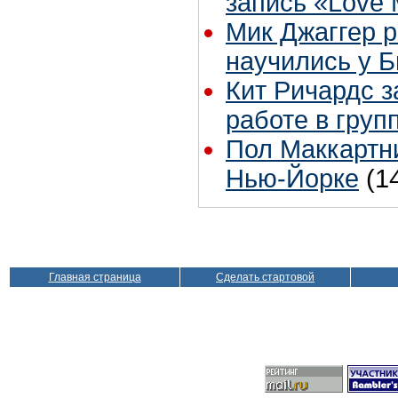
запись «Love
Мик Джаггер р
научились у Б
Кит Ричардс з
работе в груп
Пол Маккартни
Нью-Йорке
(1
Главная страница
Сделать стартовой