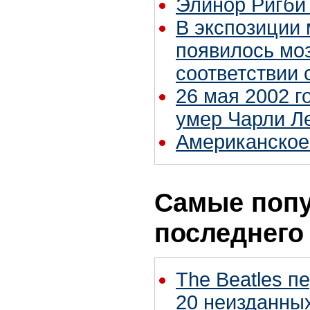
Элинор Ригби
В экспозиции 
появилось моз
соответствии
26 мая 2002 г
умер Чарли Л
Американское 
Самые попу
последнего
The Beatles п
20 неизданных