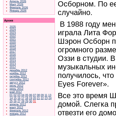
Осборном. По ее
Апрель 2026
Март 2026
Февраль 2026
случайно.
Январь 2026
Архив
В 1988 году мен
2025
2024
играла Лита Фо
2023
2022
Шэрон Осборн п
2021
2020
2019
огромного разме
2018
2017
2016
Оззи в студии. 
2015
2014
2013
музыкальных инс
2012
декабрь 2012
получилось, что 
ноябрь 2012
октябрь 2012
сентябрь 2012
Eyes Forever».
август 2012
июль 2012
июнь 2012
май 2012
Все это время Ш
01
02
03
04
05
06
07
08
09
11
13
14
15
16
17
18
19
20
21
22
23
24
25
26
27
28
29
30
31
домой. Слегка п
апрель 2012
март 2012
отвезти его дом
февраль 2012
январь 2012