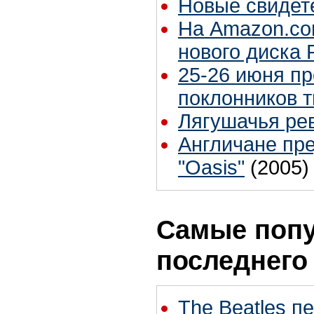
Новые свидет
На Amazon.co
нового диска 
25-26 июня п
поклонников т
Лягушачья ре
Англичане пре
"Oasis"
(2005)
Самые попу
последнего
The Beatles п