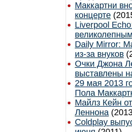
Маккартни вно
концерте
(201
Liverpool Ech
великолепным
Daily Mirror:
из-за внуков
(
Очки Джона Л
выставлены н
29 мая 2013 
Пола Маккарт
Майлз Кейн о
Леннона
(2013
Coldplay выпу
июня
(2011)