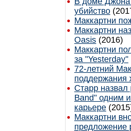
В доме Джона
убийство
(201
Маккартни по
Маккартни на
Oasis
(2016)
Маккартни по
за "Yesterday"
72-летний Мак
поддержания
Старр назвал 
Band" одним и
карьере
(2015
Маккартни вно
предложение р