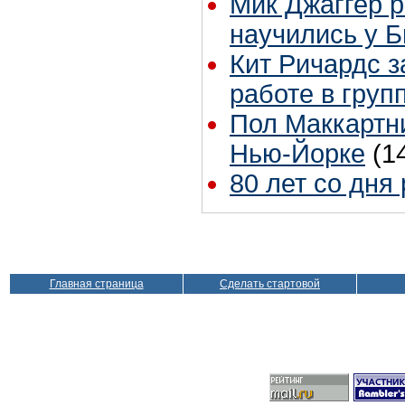
Мик Джаггер р
научились у Б
Кит Ричардс з
работе в груп
Пол Маккартни
Нью-Йорке
(1
80 лет со дня
Главная страница
Сделать стартовой