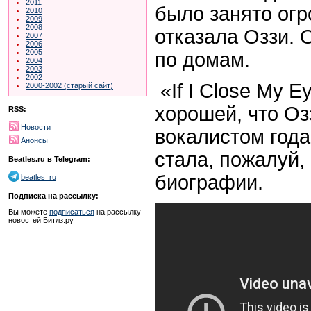
2011
было занято огр
2010
2009
2008
отказала Оззи. 
2007
2006
2005
по домам.
2004
2003
2002
«If I Close My 
2000-2002 (старый сайт)
хорошей, что Оз
RSS:
Новости
вокалистом года
Анонсы
стала, пожалуй,
Beatles.ru в Telegram:
биографии.
beatles_ru
Подписка на рассылку:
Вы можете
подписаться
на рассылку
новостей Битлз.ру