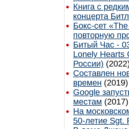
Книга с редк
концерта Битл
Бокс-сет «The
повторную пр
Битый Час - 03
Lonely Hearts 
России)
(2022
Составлен но
времен
(2019)
Google запуст
местам
(2017)
На московском
50-летие Sgt.