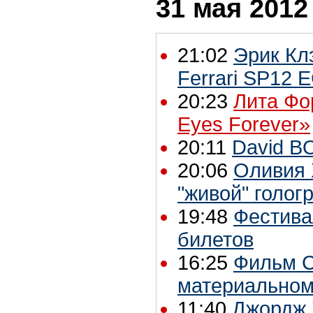
31 мая 2012
21:02
Эрик Кл
Ferrari SP12 
20:23
Лита Фор
Eyes Forever»
20:11
David B
20:06
Оливия 
"живой" голо
19:48
Фестива
билетов
16:25
Фильм С
материальном
11:40
Джордж 