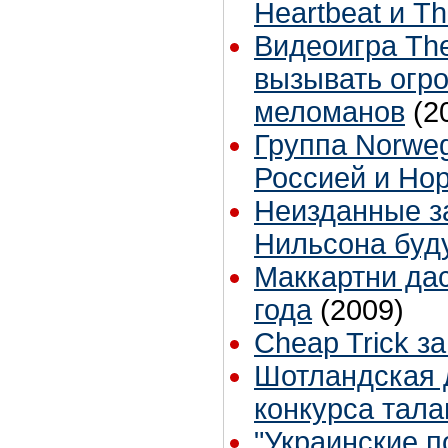
Heartbeat и Th
Видеоигра The
вызывать огр
меломанов
(2
Группа Norweg
Россией и Но
Неизданные з
Нильсона буд
Маккартни дас
года
(2009)
Cheap Trick з
Шотландская 
конкурса тала
"Украинские п