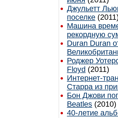
Джульетт Лью
поселке
(2011
Машина времен
рекордную су
Duran Duran о
Великобритан
Роджер Уотерс
Floyd
(2011)
Интернет-тра
Старра из пр
Бон Джови поп
Beatles
(2010)
40-летие альбо