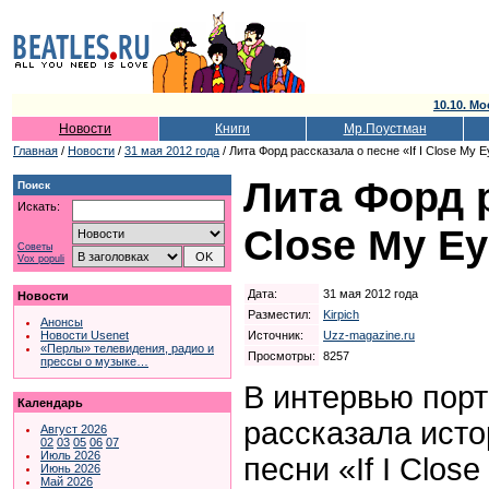
10.10. Мо
Новости
Книги
Мр.Поустман
Главная
/
Новости
/
31 мая 2012 года
/ Лита Форд рассказала о песне «If I Close My 
Лита Форд р
Поиск
Искать:
Close My Ey
Советы
Vox populi
Дата:
31 мая 2012 года
Новости
Разместил:
Kirpich
Анонсы
Источник:
Uzz-magazine.ru
Новости Usenet
«Перлы» телевидения, радио и
Просмотры:
8257
прессы о музыке…
В интервью порт
Календарь
рассказала исто
Август 2026
02
03
05
06
07
Июль 2026
песни «If I Clos
Июнь 2026
Май 2026