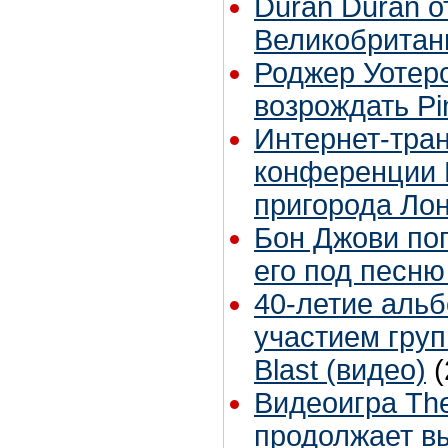
Duran Duran о
Великобритан
Роджер Уотерс
возрождать Pi
Интернет-тра
конференции 
пригорода Ло
Бон Джови по
его под песню
40-летие альбо
участием груп
Blast (видео)
(
Видеоигра The
продолжает в