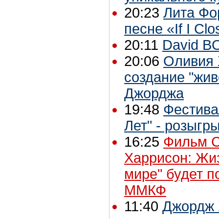
20:23
Лита Фо
песне «If I Cl
20:11
David B
20:06
Оливия 
создание "жи
Джорджа
19:48
Фестива
Лет" - розыгр
16:25
Фильм С
Харрисон: Жи
мире" будет п
ММКФ
11:40
Джордж 