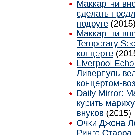
Маккартни вно
сделать предл
подруге
(2015
Маккартни вн
Temporary Sec
концерте
(201
Liverpool Ech
Ливерпуль ве
концертом-во
Daily Mirror: 
курить мариху
внуков
(2015)
Очки Джона Л
Ринго Старра