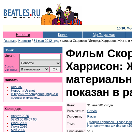
10.10. Мо
Новости
Книги
Мр.Поустман
Главная
/
Новости
/
31 мая 2012 года
/ Фильм Скорсезе "Джордж Харрисон: Жизнь в 
Фильм Скор
Поиск
Искать:
Харрисон: 
Советы
Vox populi
материальн
Новости
Анонсы
показан в 
Новости Usenet
«Перлы» телевидения, радио и
прессы о музыке…
Дата:
31 мая 2012 года
Календарь
Разместил:
Corvin
Август 2026
Источник:
Ria.ru
02
03
05
06
07
08
Джордж Харрисон - Living in th
Июль 2026
Тема:
Harrison — книга и фильм (20
Июнь 2026
Май 2026
Просмотры:
5165