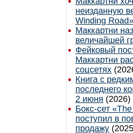
Маккартни хоч
неизданную в
Winding Road
Маккартни на
величайшей г
Фейковый пос
Маккартни ра
соцсетях
(202
Книга с редк
последнего ко
2 июня
(2026)
Бокс-сет «The
поступил в п
продажу
(2025