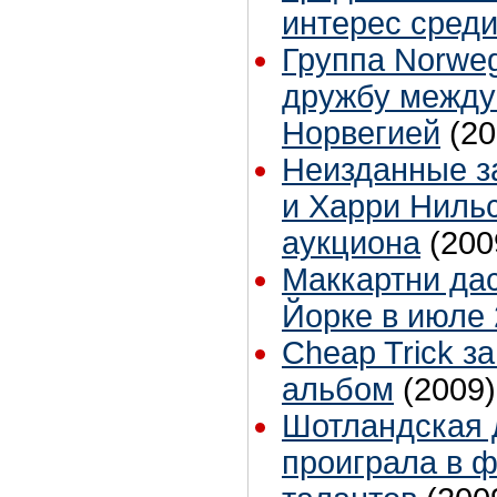
интерес сред
Группа Norweg
дружбу между
Норвегией
(20
Неизданные з
и Харри Ниль
аукциона
(200
Маккартни дас
Йорке в июле 
Cheap Trick з
альбом
(2009)
Шотландская 
проиграла в 