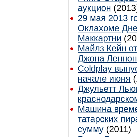
аукцион
(2013
29 мая 2013 г
Оклахоме Дн
Маккартни
(20
Майлз Кейн от
Джона Леннон
Coldplay выпу
начале июня
Джульетт Льюи
краснодарско
Машина време
татарских пир
сумму
(2011)