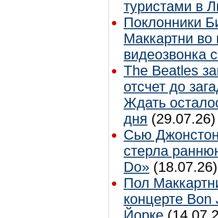
туристами в 
Поклонники Б
Маккартни во 
видеозвонка 
The Beatles з
отсчет до заг
Ждать остало
дня
(29.07.26)
Сью Джонстон
стерла ранню
Do»
(18.07.26)
Пол Маккартн
концерте Bon 
Йорке
(14.07.