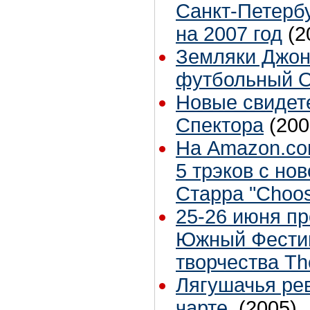
Санкт-Петербу
на 2007 год
(2
Земляки Джон
футбольный 
Новые свидет
Спектора
(200
На Amazon.co
5 трэков с но
Старра "Choos
25-26 июня п
Южный Фестив
творчества Th
Лягушачья ре
чарте
(2005)