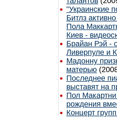
талантов
(200
"Украинские п
Битлз активно
Пола Маккартн
Киев - видеос
Брайан Рэй - 
Ливерпуле и 
Мадонну приз
матерью
(200
Последнее пи
выставят на 
Пол Макартни
рождения вме
Концерт группы