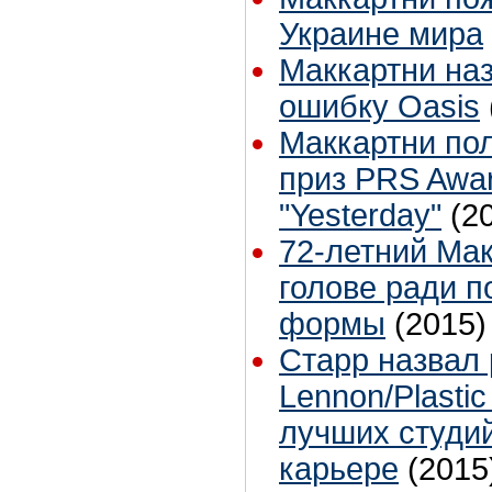
Украине мира
Маккартни на
ошибку Oasis
Маккартни по
приз PRS Awar
"Yesterday"
(2
72-летний Мак
голове ради 
формы
(2015)
Старр назвал 
Lennon/Plasti
лучших студи
карьере
(2015