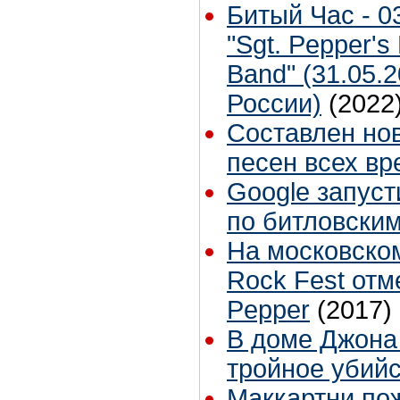
Битый Час - 0
"Sgt. Pepper's
Band" (31.05.
России)
(2022
Составлен но
песен всех в
Google запуст
по битловски
На московско
Rock Fest отм
Pepper
(2017)
В доме Джона
тройное убий
Маккартни по