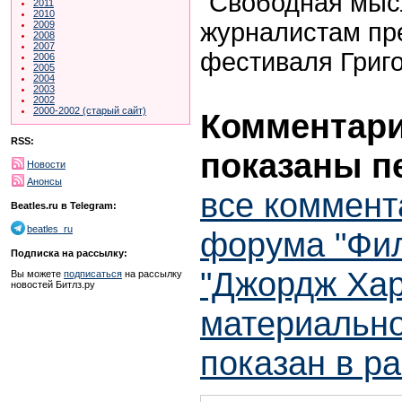
"Свободная мыс
2011
2010
журналистам пр
2009
2008
2007
фестиваля Григо
2006
2005
2004
2003
2002
2000-2002 (старый сайт)
Комментарии
RSS:
показаны п
Новости
Анонсы
все коммент
Beatles.ru в Telegram:
beatles_ru
форума "Фи
Подписка на рассылку:
"Джордж Хар
Вы можете
подписаться
на рассылку
новостей Битлз.ру
материально
показан в р