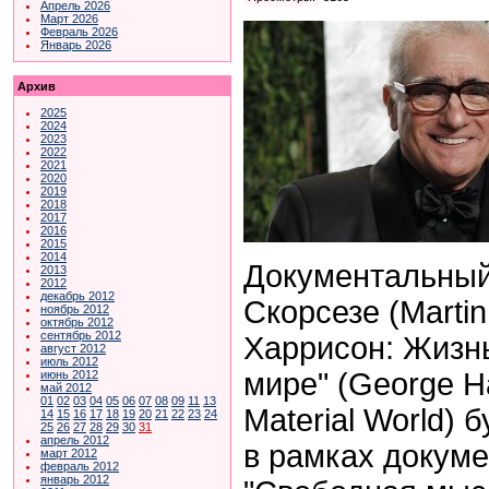
Апрель 2026
Март 2026
Февраль 2026
Январь 2026
Архив
2025
2024
2023
2022
2021
2020
2019
2018
2017
2016
2015
2014
Документальны
2013
2012
декабрь 2012
Скорсезе (Marti
ноябрь 2012
октябрь 2012
сентябрь 2012
Харрисон: Жизн
август 2012
июль 2012
мире" (George Har
июнь 2012
май 2012
01
02
03
04
05
06
07
08
09
11
13
Material World)
14
15
16
17
18
19
20
21
22
23
24
25
26
27
28
29
30
31
апрель 2012
в рамках докум
март 2012
февраль 2012
январь 2012