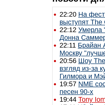
22:20
На фес
выступят The 
22:12
Умерла 
Донна Самме
22:11
Брайан 
Москву "лучш
20:56
Шоу The 
взгляд из-за 
Гилмора и Мэ
19:57
NME сос
песен 90-х
19:44
Tony Io