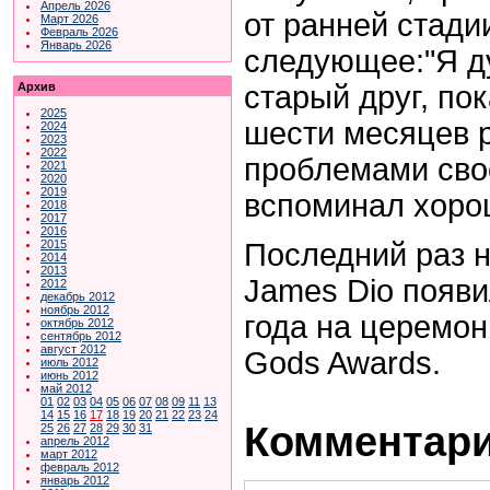
Апрель 2026
от ранней стад
Март 2026
Февраль 2026
Январь 2026
следующее:"Я д
старый друг, по
Архив
2025
шести месяцев 
2024
2023
2022
проблемами свое
2021
2020
2019
вспоминал хоро
2018
2017
2016
Последний раз н
2015
2014
2013
James Dio появи
2012
декабрь 2012
ноябрь 2012
года на церемон
октябрь 2012
сентябрь 2012
август 2012
Gods Awards.
июль 2012
июнь 2012
май 2012
01
02
03
04
05
06
07
08
09
11
13
14
15
16
17
18
19
20
21
22
23
24
Комментари
25
26
27
28
29
30
31
апрель 2012
март 2012
февраль 2012
январь 2012