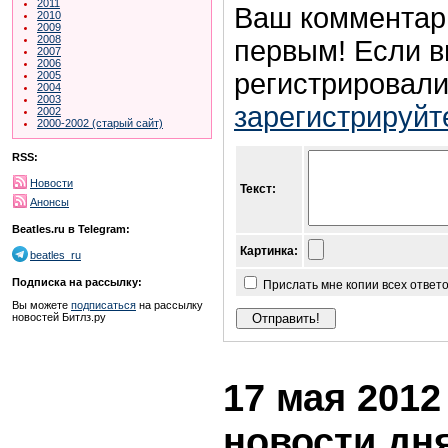
2011
Ваш комментар
2010
2009
2008
первым! Если в
2007
2006
регистрировали
2005
2004
2003
зарегистрируйт
2002
2000-2002 (старый сайт)
RSS:
Новости
Текст:
Анонсы
Beatles.ru в Telegram:
Картинка:
beatles_ru
Подписка на рассылку:
Прислать мне копии всех ответ
Вы можете
подписаться
на рассылку
новостей Битлз.ру
17 мая 2012 
новости дн