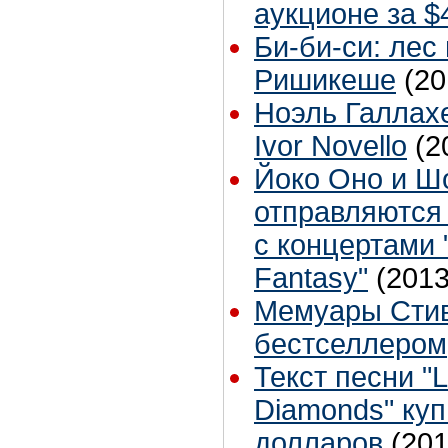
аукционе за $
Би-би-си: лес
Ришикеше
(20
Ноэль Галлах
Ivor Novello
(2
Йоко Оно и Ш
отправляются 
с концертами 
Fantasy"
(2013
Мемуары Стив
бестселлером
Текст песни "L
Diamonds" куп
долларов
(201