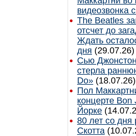
Маккартни во 
видеозвонка 
The Beatles з
отсчет до заг
Ждать остало
дня
(29.07.26)
Сью Джонстон
стерла ранню
Do»
(18.07.26)
Пол Маккартн
концерте Bon 
Йорке
(14.07.
80 лет со дня
Скотта
(10.07.