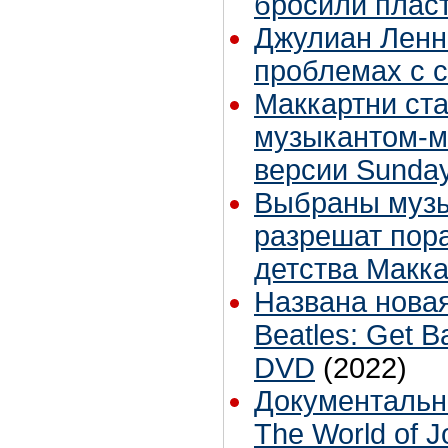
бросили плас
Джулиан Ленн
проблемах с 
Маккартни ст
музыкантом-м
версии Sunda
Выбраны музы
разрешат пора
детства Макк
Названа нова
Beatles: Get B
DVD
(2022)
Документальн
The World of 