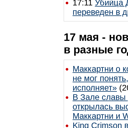
17:11
Убийца 
переведен в 
17 мая - но
в разные г
Маккартни о к
не мог понять
исполняет»
(2
В Зале славы 
открылась вы
Маккартни и 
King Crimson 