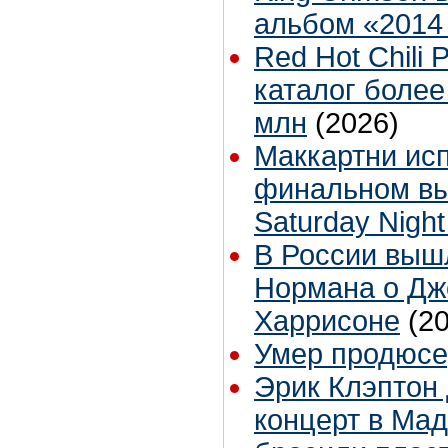
альбом «2014
Red Hot Chili
каталог более
млн
(2026)
Маккартни ис
финальном вы
Saturday Night
В России выш
Нормана о Д
Харрисоне
(2
Умер продюсе
Эрик Клэптон
концерт в Мад