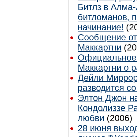
Битлз в Алма-
битломанов, 
начинание!
(2
Сообщение от
Маккартни
(20
Официальное 
Маккартни о р
Дейли Миррор
разводится со
Элтон Джон н
Кондолиззе Ра
любви
(2006)
28 июня выхо