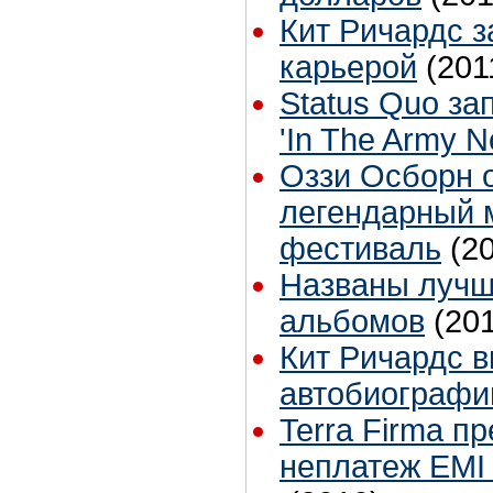
Кит Ричардс з
карьерой
(201
Status Quo за
'In The Army N
Оззи Осборн 
легендарный 
фестиваль
(2
Названы лучш
альбомов
(20
Кит Ричардс 
автобиограф
Terra Firma п
неплатеж EMI 