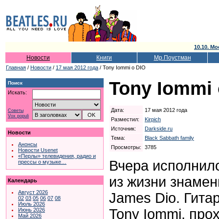
10.10. Мо
Новости
Книги
Мр.Поустман
Главная
/
Новости
/
17 мая 2012 года
/ Tony Iommi о DIO
Tony Iommi 
Поиск
Искать:
Дата:
17 мая 2012 года
Советы
Vox populi
Разместил:
Kirpich
Источник:
Darkside.ru
Новости
Тема:
Black Sabbath family
Анонсы
Просмотры:
3785
Новости Usenet
«Перлы» телевидения, радио и
Вчера исполнило
прессы о музыке…
из жизни знамен
Календарь
Август 2026
James Dio. Гит
02
03
05
06
07
08
Июль 2026
Tony Iommi, про
Июнь 2026
Май 2026