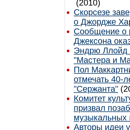
(2010)
Скорсезе зав
о Джордже Ха
Сообщение о 
Джексона оказ
Эндрю Ллойд 
"Мастера и М
Пол Маккартн
отмечать 40-л
"Сержанта"
(2
Комитет куль
призвал позаб
музыкальных 
Авторы идеи 