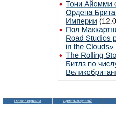
Тони Айомми 
Ордена Брита
Империи
(12.
Пол Маккартн
Road Studios 
in the Clouds»
The Rolling S
Битлз по чис
Великобритан
Главная страница
Сделать стартовой