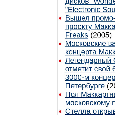
дисков "Wonde
"Electronic So
Вышел промо-
проекту Макка
Freaks
(2005)
Московские в
концерта Мак
Легендарный 
отметит свой 
3000-м концер
Петербурге
(2
Пол Маккартн
московскому 
Стелла откры