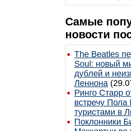
Самые поп
новости по
The Beatles п
Soul: новый м
дублей и неиз
Леннона
(29.0
Ринго Старр о
встречу Пола 
туристами в 
Поклонники Б