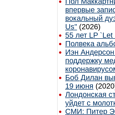
Пол Маккартн
впервые запи
вокальный дуэ
Us"
(2026)
55 лет LP `Let 
Полвека альбом
Иэн Андерсон
поддержку ме
коронавирусо
Боб Дилан вы
19 июня
(2020
Лондонская ст
уйдет с молот
СМИ: Питер Э