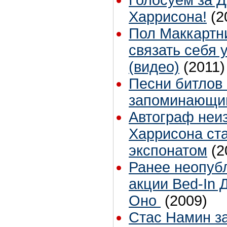
Голосуем за 
Харрисона!
(2
Пол Маккартн
связать себя 
(видео)
(2011)
Песни битлов
запоминающи
Автограф неи
Харрисона ст
экспонатом
(2
Ранее неопуб
акции Bed-In 
Оно
(2009)
Стас Намин з