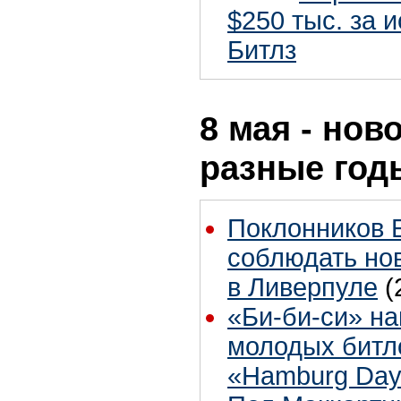
$250 тыс. за 
Битлз
8 мая - нов
разные год
Поклонников 
соблюдать но
в Ливерпуле
(
«Би-би-си» на
молодых битл
«Hamburg Day