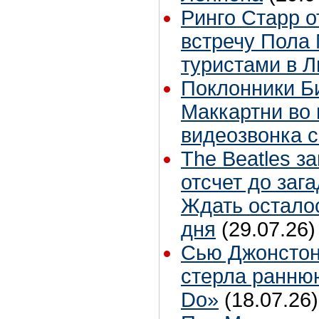
Ринго Старр о
встречу Пола 
туристами в 
Поклонники Б
Маккартни во 
видеозвонка 
The Beatles з
отсчет до заг
Ждать остало
дня
(29.07.26)
Сью Джонстон
стерла ранню
Do»
(18.07.26)