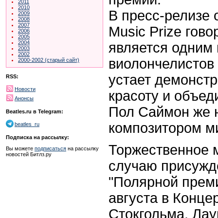
2011
2010
В пресс-релизе 
2009
2008
2007
Music Prize гово
2006
2005
2004
является одним
2003
2002
виолончелистов 
2000-2002 (старый сайт)
устает демонстр
RSS:
Новости
красоту и объе
Анонсы
Пол Саймон же 
Beatles.ru в Telegram:
композитором ми
beatles_ru
Подписка на рассылку:
Торжественное 
Вы можете
подписаться
на рассылку
новостей Битлз.ру
случаю присужд
"Полярной преми
августа в Конце
Стокгольма. Лау