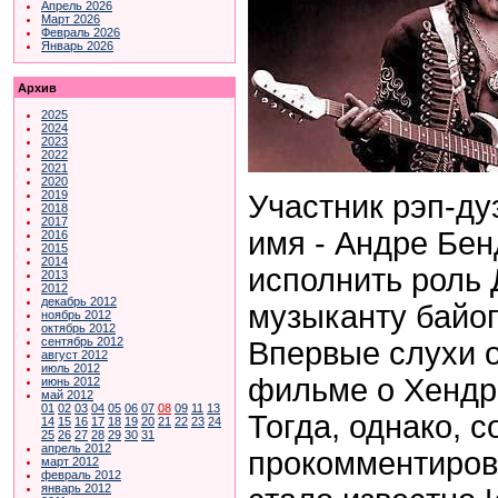
Апрель 2026
Март 2026
Февраль 2026
Январь 2026
Архив
2025
2024
2023
2022
2021
2020
2019
Участник рэп-ду
2018
2017
имя - Андре Бе
2016
2015
2014
исполнить роль
2013
2012
декабрь 2012
музыканту байоп
ноябрь 2012
октябрь 2012
сентябрь 2012
Впервые слухи о
август 2012
июль 2012
фильме о Хендри
июнь 2012
май 2012
01
02
03
04
05
06
07
08
09
11
13
Тогда, однако, 
14
15
16
17
18
19
20
21
22
23
24
25
26
27
28
29
30
31
апрель 2012
прокомментиров
март 2012
февраль 2012
январь 2012