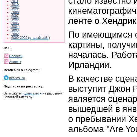
стало известно 
2011
2010
кинематографиче
2009
2008
2007
ленте о Хендрик
2006
2005
2004
2003
По имеющимся с
2002
2000-2002 (старый сайт)
картины, получив
RSS:
началась. Работ
Новости
Ирландии.
Анонсы
Beatles.ru в Telegram:
В качестве сцена
beatles_ru
выступит Джон Р
Подписка на рассылку:
Вы можете
подписаться
на рассылку
является сценар
новостей Битлз.ру
вышедшей в янва
о пребывании Хе
альбома "Are You