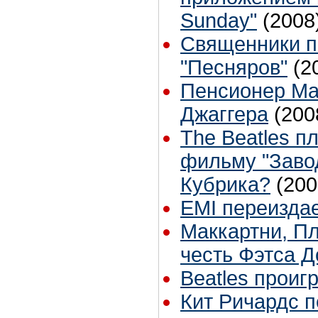
Sunday"
(2008
Священники по
"Песняров"
(2
Пенсионер Ма
Джаггера
(200
The Beatles п
фильму "Заво
Кубрика?
(200
EMI переизда
Маккартни, Пл
честь Фэтса 
Beatles проиг
Кит Ричардс п