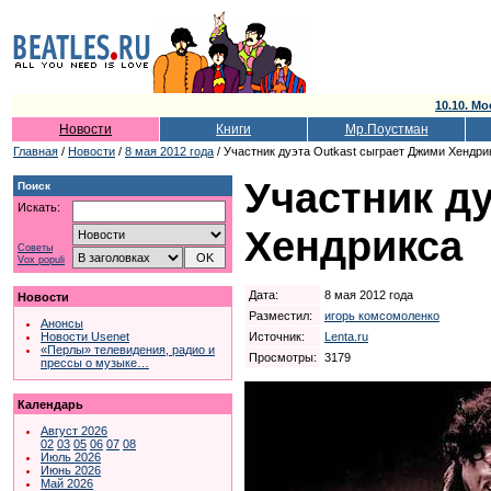
10.10. Мо
Новости
Книги
Мр.Поустман
Главная
/
Новости
/
8 мая 2012 года
/ Участник дуэта Outkast сыграет Джими Хендри
Участник д
Поиск
Искать:
Хендрикса
Советы
Vox populi
Дата:
8 мая 2012 года
Новости
Разместил:
игорь комсомоленко
Анонсы
Источник:
Lenta.ru
Новости Usenet
«Перлы» телевидения, радио и
Просмотры:
3179
прессы о музыке…
Календарь
Август 2026
02
03
05
06
07
08
Июль 2026
Июнь 2026
Май 2026