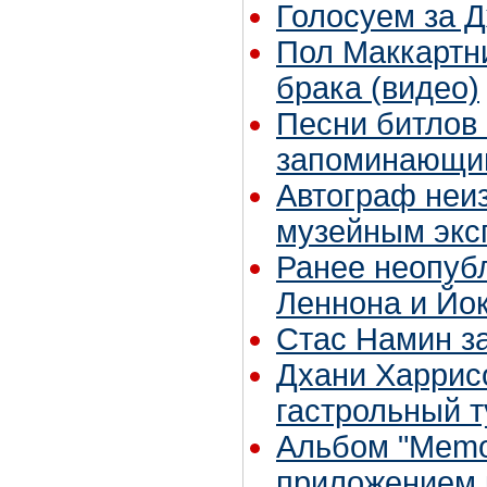
Голосуем за 
Пол Маккартни
брака (видео)
Песни битлов
запоминающи
Автограф неи
музейным экс
Ранее неопуб
Леннона и Йо
Стас Намин з
Дхани Харрис
гастрольный т
Альбом "Memor
приложением к