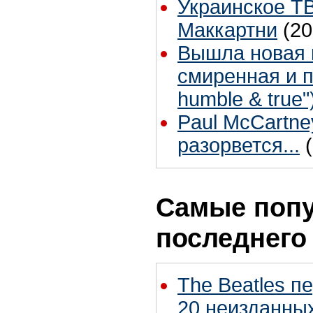
Украинское Т
Маккартни
(20
Вышла новая к
смиренная и пр
humble & true"
Paul McCartne
разорвется...
Самые попу
последнего
The Beatles п
20 неизданных