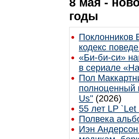
8 мая - нов
годы
Поклонников 
кодекс поведе
«Би-би-си» на
в сериале «H
Пол Маккартн
полноценный 
Us"
(2026)
55 лет LP `Let 
Полвека альбом
Иэн Андерсон