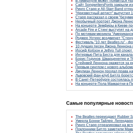
В Ливерпуле может появиться «Б
Сайт SongwritersFonts закрыли и
Ринго Старр и All-Starr Band от
"Неизвестный артист" выпустил 1
Старр рассказал о своем "безуми
Необычный портрет Джона Леннон
На концерте Земфиры в Киеве про
Arcade Fire и Стинг выступят на
По мотивам мюзикла "Американск
Роджер Уотерс воздвигнет "Стену
Фестиваль "10 лет Beatles.ru" - 
10 лучших песен Джона Леннона 
Иосиф Кобзон и Jethro Tull спою
Интервью Пита Беста для канала 
Борис Годунов, Шварценеггер и T
Стейнвей Леннона окажется за 
Первым синглом с нового альбома 
Джулиан Леннон продал права на
Львовский фан-клуб Битлз боретс
В Санкт-Петербурге состоялась 
На концерте Пола Маккартни в П
Самые популярные новости
The Beatles переиздают Rubber S
Умерла Бонни Тайлер. Легендарн
Ринго Старр отреагировал на вст
Поклонники Битлз заметили Макк