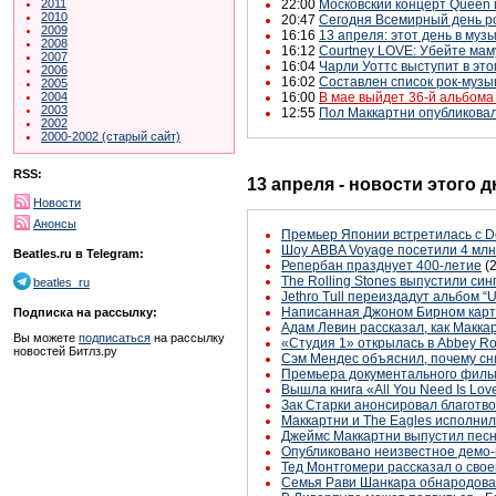
22:00
Московский концерт Queen 
2011
2010
20:47
Сегодня Всемирный день р
2009
16:16
13 апреля: этот день в муз
2008
16:12
Courtney LOVE: Убейте мам
2007
16:04
Чарли Уоттс выступит в это
2006
16:02
Составлен список рок-музы
2005
16:00
В мае выйдет 36-й альбом
2004
2003
12:55
Пол Маккартни опубликова
2002
2000-2002 (старый сайт)
RSS:
13 апреля - новости этого 
Новости
Анонсы
Премьер Японии встретилась с De
Шоу ABBA Voyage посетили 4 млн
Beatles.ru в Telegram:
Репербан празднует 400-летие
(
The Rolling Stones выпустили си
beatles_ru
Jethro Tull переиздадут альбом “
Написанная Джоном Бирном карти
Подписка на рассылку:
Адам Левин рассказал, как Макка
Вы можете
подписаться
на рассылку
«Студия 1» открылась в Abbey Ro
новостей Битлз.ру
Сэм Мендес объяснил, почему сн
Премьера документального фильм
Вышла книга «All You Need Is Love
Зак Старки анонсировал благотв
Маккартни и The Eagles исполнил
Джеймс Маккартни выпустил песн
Опубликовано неизвестное демо-
Тед Монтгомери рассказал о свое
Семья Рави Шанкара обнародова