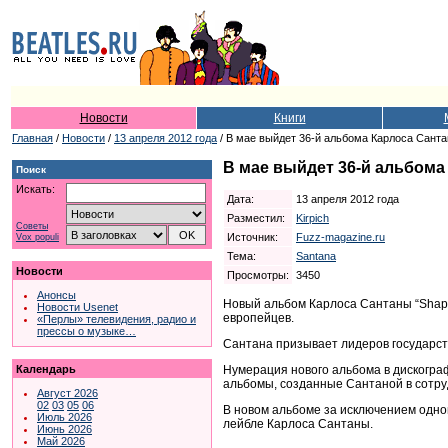
Новости
Книги
Главная
/
Новости
/
13 апреля 2012 года
/ В мае выйдет 36-й альбома Карлоса Сант
В мае выйдет 36-й альбома
Поиск
Искать:
Дата:
13 апреля 2012 года
Разместил:
Kirpich
Советы
Источник:
Fuzz-magazine.ru
Vox populi
Тема:
Santana
Новости
Просмотры:
3450
Анонсы
Новый альбом Карлоса Сантаны “Shape
Новости Usenet
европейцев.
«Перлы» телевидения, радио и
прессы о музыке…
Сантана призывает лидеров государст
Нумерация нового альбома в дискограф
Календарь
альбомы, созданные Сантаной в сотру
Август 2026
02
03
05
06
В новом альбоме за исключением одно
Июль 2026
лейбле Карлоса Сантаны.
Июнь 2026
Май 2026