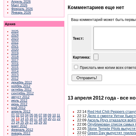
Апрель 2026
Март 2026
Комментариев еще нет
Февраль 2026
Январь 2026
Ваш комментарий может быть первым
Архив
2025
2024
Текст:
2023
2022
2021
2020
2019
2018
Картинка:
2017
2016
Прислать мне копии всех ответ
2015
2014
2013
2012
декабрь 2012
ноябрь 2012
октябрь 2012
сентябрь 2012
август 2012
13 апреля 2012 года - все н
июль 2012
июнь 2012
май 2012
22:14
Red Hot Chili Peppers стан
апрель 2012
01
02
03
04
05
06
07
08
09
10
11
22:12
Дело о смерти Уитни Хьюст
12
13
14
15
16
17
18
19
20
21
22
22:09
Аксель Роуз отказался войт
23
24
25
26
27
28
29
30
22:06
Опубликован список самых 
март 2012
22:05
Stone Temple Pilots выпус
февраль 2012
22:02
Green Day выпустят трилог
январь 2012