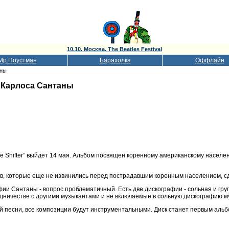
10.10. Москва. The Beatles Festival
Мр.Поустман
Барахолка
Оффлайн
аны
 Карлоса Сантаны
 Shifter” выйдет 14 мая. Альбом посвящен коренному американскому населе
в, которые еще не извинились перед пострадавшим коренным населением, сде
ии Сантаны - вопрос проблематичный. Есть две дискографии - сольная и гру
дничестве с другими музыкантами и не включаемые в сольную дискографию м
й песни, все композиции будут инструментальными. Диск станет первым ал