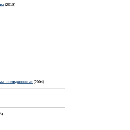
ура
(2018)
ами неожиданности»
(2004)
6)