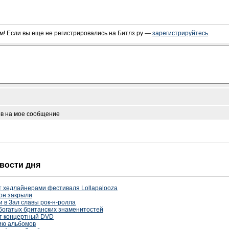
! Если вы еще не регистрировались на Битлз.ру —
зарегистрируйтесь
.
ов на мое сообщение
овости дня
ут хедлайнерами фестиваля Lollapalooza
он закрыли
и в Зал славы рок-н-ролла
богатых британских знаменитостей
тят концертный DVD
ию альбомов