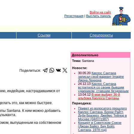
Войти на сайт
Регистрация
|
Выслать пароль
Ссылки
Спецпроекты
Дополнительно
Тема:
Santana
Новости:
Поделиться:
30.05.20
Карлос Сантана
записал свой вариант Imagine
Джона Леннона
24.12.13
Карлос Сантана
встретился со своим бывшим
нию, индейцам, настрадавшимся от
ударником, ставшим бездомным
13.04.12
В мае выйдет 36-й
альбома Карлоса Сантаны
лать это, как можно быстрее.
Периодика:
Привет из волосатого прошлого
ппы Santana. К ним можно добавить
Карлос Сантана, Бонни Райтт,
узыканта.
Дуби Бразерз, Джеймс Тейлор в
Москве (04/07/1987)
ьбомом, выпущенным на собственном
Концерт в Советском Союзе
(Джоан Байез, Бич Бойз,
Сантана, 1978 год)