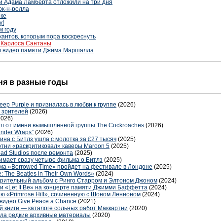
и Адама Ламберта отложили на три дня
ок-н-ролла
ыке
у!
м году
кантов, которым пора воскреснуть
а Карлоса Сантаны
л видео памяти Джима Маршалла
дня в разные годы
ep Purple и призналась в любви к группе
(2026)
 зрителей
(2026)
2026)
нгл от имени вымышленной группы The Cockroaches
(2026)
Under Wraps”
(2026)
на с Битлз ушла с молотка за £27 тысяч
(2025)
ртни «раскритиковал» каверы Maroon 5
(2025)
ad Studios после ремонта
(2025)
имает сразу четыре фильма о Битлз
(2025)
а «Borrowed Time» пройдет на фестивале в Лондоне
(2025)
: The Beatles in Their Own Words»
(2024)
орительный альбом с Ринго Старром и Элтоном Джоном
(2024)
и «Let It Be» на концерте памяти Джимми Баффетта
(2024)
ю «Primrose Hill», сочиненную с Шоном Ленноном
(2024)
видео Give Peace a Chance
(2021)
й книге — каталоге сольных работ Маккартни
(2020)
ла редкие архивные материалы
(2020)