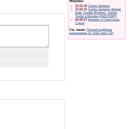
Форумы:
22.01.26
Carlos Santana
12.02.21
Carlos Santana, Bonnie
Raitt, Doobie Brothers, James
Taylor в Москве (04/07/1987)
02.05.17
Концерт в Советском
Союзе
См. также:
Полная подборка
материалов по этой теме (32)