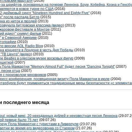
итловский квартал»
(2018)
з-за шрифтов, основанных на почерке Леннона, Боуи, Кобейна, Коэна и Генсб
правляются в новое турне по США
(2016)
2-дюймовый сингл "Nineteen Hundred and Eighty Five"
(2016)
и" после распада Битлз
(2015)
а из ниток и гвоздей
(2013)
звучала битловская классика (видео)
(2013)
 джазовом фестивале в Монтре
(2011)
ий идиот" снимут фильм
(2011)
" в Северной Америке
(2010)
фотографии
(2010)
по версии AOL Radio Blog
(2010)
т на концерте в Лондоне в честь Дня Победы
(2010)
"ТВ Центр" (видео)
(2010)
he Beatles в одесском музее восковых фигур
(2009)
решеткой
(2007)
Пола Маккартни "Memory Almost Full" будет песня "Dancing Tonight"
(2007)
 песни отца
(2007)
я с произволом чиновников
(2005)
пресс-конференция, посвященная визиту Пола Маккартни в июле
(2004)
етербурге будут применяться традиционные меры безопасности «с элемент
 последнего месяца
oul: новый микс, 20 неизданных дублей и неизвестная песня Леннона
(29.07.2
ой певице было 75 лет
(09.07.26)
речу Пола Маккартни с туристами в Ливерпуле
(23.07.26)
артни во время его видеозвонка со Старром
(21.07.26)