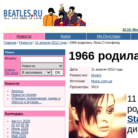
10.10. Мо
Новости
Книги
Мр.Поустман
Главная
/
Новости
/
11 апреля 2012 года
/ 1966 родилась Лиза Стэнсфилд
1966 родил
Поиск
Искать:
Дата:
11 апреля 2012 года
Советы
Vox populi
Разместил:
Kirpich
Источник:
Music.com.ua
Новости
Просмотры:
3513
Анонсы
Новости Usenet
11
«Перлы» телевидения, радио и
прессы о музыке…
ро
Календарь
St
Август 2026
02
03
05
06
ди
Июль 2026
Июнь 2026
Май 2026