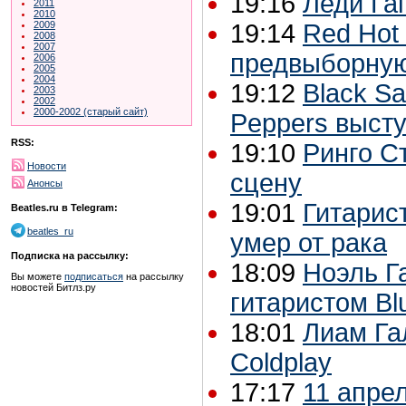
19:16
Леди Га
2011
2010
2009
19:14
Red Hot 
2008
2007
предвыборную
2006
2005
2004
19:12
Black Sa
2003
2002
2000-2002 (старый сайт)
Peppers высту
RSS:
19:10
Ринго С
Новости
сцену
Анонсы
19:01
Гитарис
Beatles.ru в Telegram:
beatles_ru
умер от рака
Подписка на рассылку:
18:09
Ноэль Г
Вы можете
подписаться
на рассылку
новостей Битлз.ру
гитаристом Bl
18:01
Лиам Га
Coldplay
17:17
11 апрел