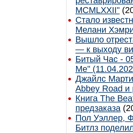
реставрирова
MCMLXXII"
(2
Стало известн
Мелани Хэмр
Вышло отрест
— к выходу в
Битый Час - 0
Me" (11.04.20
Джайлс Марти
Abbey Road и 
Книга The Bea
предзаказа
(2
Пол Уэллер, Ф
Битлз подели