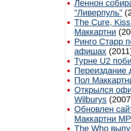
Леннон собира
"Ливерпуль"
(
The Cure, Kiss
Маккартни
(20
Ринго Старр п
афишах
(2011
Турне U2 поб
Переиздание 
Пол Маккартн
Открылся офи
Wilburys
(2007
Обновлен сай
Маккартни MP
The Who выпус