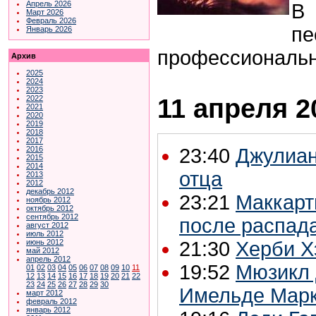
Апрель 2026
В 
Март 2026
Февраль 2026
пе
Январь 2026
профессиональн
Архив
2025
2024
2023
11 апреля 2
2022
2021
2020
2019
2018
2017
2016
23:40
Джулиан
2015
2014
отца
2013
2012
декабрь 2012
23:21
Маккарт
ноябрь 2012
октябрь 2012
сентябрь 2012
после распад
август 2012
июль 2012
июнь 2012
21:30
Херби Х
май 2012
апрель 2012
19:52
Мюзикл 
01
02
03
04
05
06
07
08
09
10
11
12
13
14
15
16
17
18
19
20
21
22
23
24
25
26
27
28
29
30
Имельде Марк
март 2012
февраль 2012
январь 2012