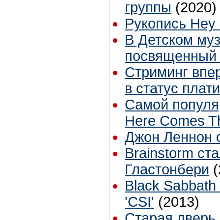
группы
(2020)
Рукопись Hey 
В Детском муз
посвященный 
Стриминг впе
в статус плат
Самой популяр
Here Comes T
Джон Леннон 
Brainstorm ст
Гластонбери
(
Black Sabbath
'CSI'
(2013)
Старая дверь