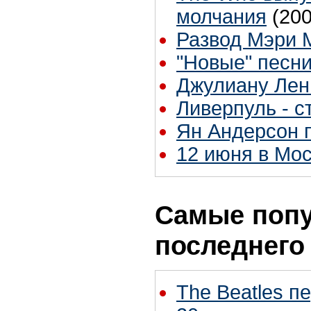
молчания
(200
Развод Мэри 
"Новые" песн
Джулиану Лен
Ливерпуль - с
Ян Андерсон п
12 июня в Мос
Самые попу
последнего
The Beatles п