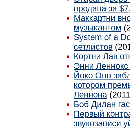
продана за $7
Маккартни вн
музыкантом
(
System of a D
сетлистов
(20
Кортни Лав о
Энни Леннокс
Йoко Оно заб
котором премь
Леннона
(2011
Боб Дилан гас
Первый контра
звукозаписи у