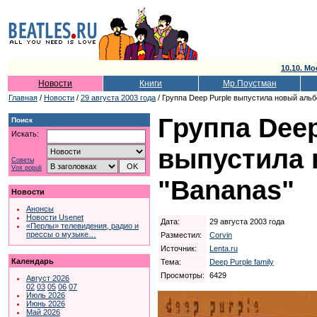
10.10. Мо
Новости
Книги
Мр.Поустман
Главная
/
Новости
/
29 августа 2003 года
/ Группа Deep Purple выпустила новый аль
Группа Deep
Поиск
Искать:
выпустила 
Советы
Vox populi
"Bananas"
Новости
Анонсы
Новости Usenet
Дата:
29 августа 2003 года
«Перлы» телевидения, радио и
прессы о музыке…
Разместил:
Corvin
Источник:
Lenta.ru
Календарь
Тема:
Deep Purple family
Просмотры:
6429
Август 2026
02
03
05
06
07
Июль 2026
Июнь 2026
Май 2026