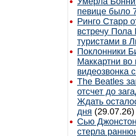
Умерла Бонни
певице было 7
Ринго Старр о
встречу Пола 
туристами в 
Поклонники Б
Маккартни во 
видеозвонка 
The Beatles з
отсчет до заг
Ждать остало
дня
(29.07.26)
Сью Джонстон
стерла ранню