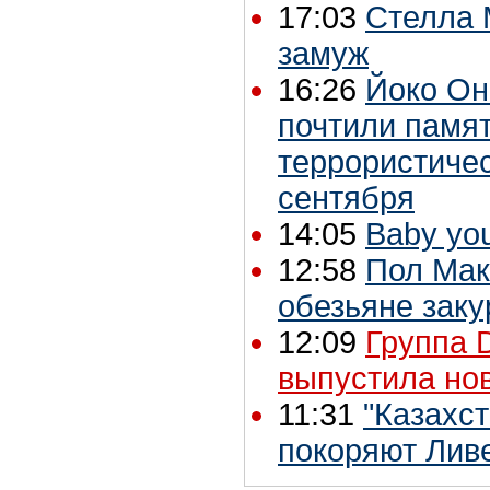
17:03
Стелла 
замуж
16:26
Йоко Он
почтили памят
террористичес
сентября
14:05
Baby you
12:58
Пол Мак
обезьяне заку
12:09
Группа 
выпустила но
11:31
"Казахст
покоряют Лив