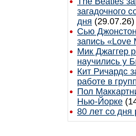
The Beatles з
загадочного 
дня
(29.07.26)
Сью Джонстон
запись «Love
Мик Джаггер р
научились у Б
Кит Ричардс з
работе в груп
Пол Маккартни
Нью-Йорке
(1
80 лет со дня