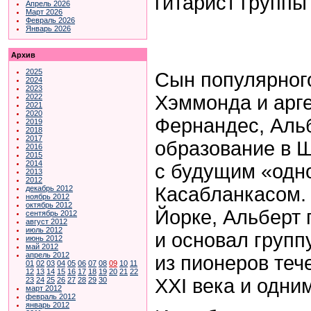
гитарист группы
Апрель 2026
Март 2026
Февраль 2026
Январь 2026
Архив
2025
Сын популярного
2024
2023
Хэммонда и арг
2022
2021
2020
Фернандес, Аль
2019
2018
2017
образование в 
2016
2015
2014
с будущим «одн
2013
2012
Касабланкасом. 
декабрь 2012
ноябрь 2012
октябрь 2012
Йорке, Альберт 
сентябрь 2012
август 2012
июль 2012
и основал групп
июнь 2012
май 2012
апрель 2012
из пионеров тече
01
02
03
04
05
06
07
08
09
10
11
12
13
14
15
16
17
18
19
20
21
22
XXI века и одни
23
24
25
26
27
28
29
30
март 2012
февраль 2012
январь 2012