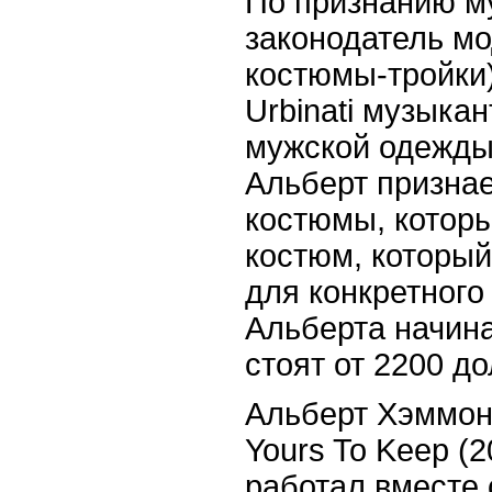
По признанию му
законодатель мо
костюмы-тройки).
Urbinati музыка
мужской одежды
Альберт признае
костюмы, котор
костюм, которы
для конкретного
Альберта начина
стоят от 2200 д
Альберт Хэммон
Yours To Keep (2
работал вместе с