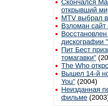
Скончался Ма
открывший мир
MTV выбрал в
Взломан сайт
Восстановлен
дискографии "
Пит Бест приз
томагавки"
(2
The Who откр
Вышел 14-й н
You"
(2004)
Неизданная пе
фильме
(2003