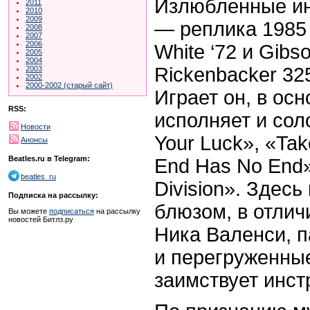
Излюбленные ин
2011
2010
2009
— реплика 1985 г
2008
2007
2006
White ‘72 и Gibs
2005
2004
Rickenbacker 325
2003
2002
2000-2002 (старый сайт)
Играет он, в ос
RSS:
исполняет и соло
Новости
Your Luck», «Take
Анонсы
Beatles.ru в Telegram:
End Has No End»,
beatles_ru
Division». Здес
Подписка на рассылку:
блюзом, в отлич
Вы можете
подписаться
на рассылку
новостей Битлз.ру
Ника Валенси, п
и перегруженные
заимствует инст