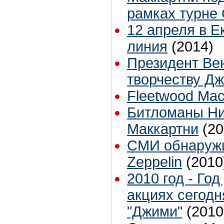
рамках турне 
12 апреля в Е
линия
(2014)
Президент Ве
творчеству Д
Fleetwood Ma
Битломаны Ни
Маккартни
(20
СМИ обнаружи
Zeppelin
(2010
2010 год - Го
акциях сегодн
"Джими"
(2010