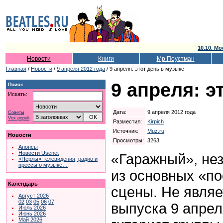
10.10. Мо
Новости
Книги
Мр.Поустман
Главная
/
Новости
/
9 апреля 2012 года
/ 9 апреля: этот день в музыке
9 апреля: э
Поиск
Искать:
Дата:
9 апреля 2012 года
Советы
Vox populi
Разместил:
Kirpich
Источник:
Muz.ru
Новости
Просмотры:
3263
Анонсы
Новости Usenet
«Гаражный», не
«Перлы» телевидения, радио и
прессы о музыке…
из основных «п
Календарь
сцены. Не являе
Август 2026
02
03
05
06
07
выпуска 9 апрел
Июль 2026
Июнь 2026
Май 2026