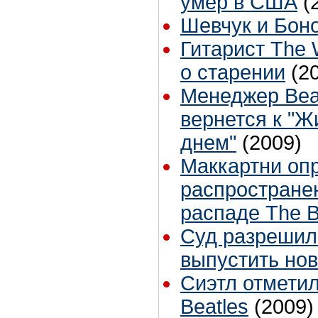
умер в США
(
Шевчук и Бон
Гитарист The
о старении
(2
Менеджер Bea
вернется к "Ж
днем"
(2009)
Маккартни оп
распростране
распаде The B
Суд разрешил
выпустить но
Сиэтл отметил
Beatles
(2009)