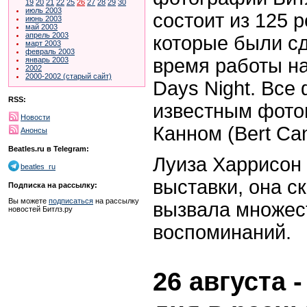
19
20
21
22
25
26
27
28
29
30
июль 2003
состоит из 125 
июнь 2003
май 2003
апрель 2003
которые были сд
март 2003
февраль 2003
время работы н
январь 2003
2002
2000-2002 (старый сайт)
Days Night. Все
RSS:
известным фото
Новости
Канном (
Bert Ca
Анонсы
Beatles.ru в Telegram:
Луиза Харрисон 
beatles_ru
выставки, она с
Подписка на рассылку:
Вы можете
подписаться
на рассылку
вызвала
множес
новостей Битлз.ру
воспоминаний.
26 августа 