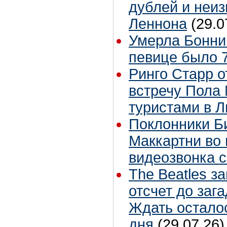
дублей и неиз
Леннона
(29.0
Умерла Бонни
певице было 7
Ринго Старр о
встречу Пола 
туристами в 
Поклонники Б
Маккартни во 
видеозвонка 
The Beatles з
отсчет до заг
Ждать остало
дня
(29.07.26)