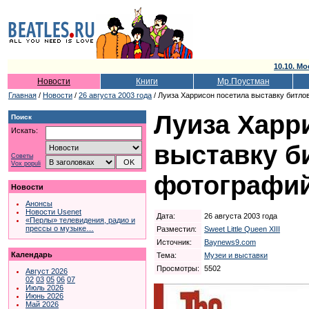
10.10. Мо
Новости
Книги
Мр.Поустман
Главная
/
Новости
/
26 августа 2003 года
/ Луиза Харрисон посетила выставку битло
Луиза Харр
Поиск
Искать:
выставку б
Советы
Vox populi
фотографи
Новости
Анонсы
Новости Usenet
Дата:
26 августа 2003 года
«Перлы» телевидения, радио и
прессы о музыке…
Разместил:
Sweet Little Queen XIII
Источник:
Baynews9.com
Календарь
Тема:
Музеи и выставки
Просмотры:
5502
Август 2026
02
03
05
06
07
Июль 2026
Июнь 2026
Май 2026