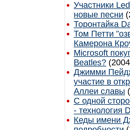
Участники Led
новые песни
(
Торонтайка Dai
Том Петти "оз
Камерона Кро
Microsoft поку
Beatles?
(2004
Джимми Пейдж
участие в отк
Аллеи славы
С одной стор
- технология 
Кеды имени Д
подробности