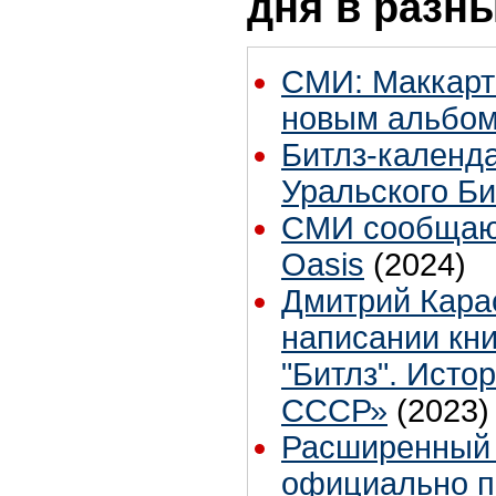
дня в разн
СМИ: Маккарт
новым альбо
Битлз-календа
Уральского Би
СМИ сообщают
Oasis
(2024)
Дмитрий Кара
написании кн
"Битлз". Исто
СССР»
(2023)
Расширенный б
официально п