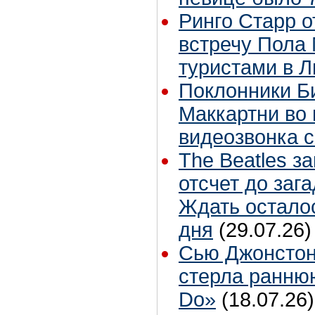
Ринго Старр о
встречу Пола 
туристами в 
Поклонники Б
Маккартни во 
видеозвонка 
The Beatles з
отсчет до заг
Ждать остало
дня
(29.07.26)
Сью Джонстон
стерла ранню
Do»
(18.07.26)