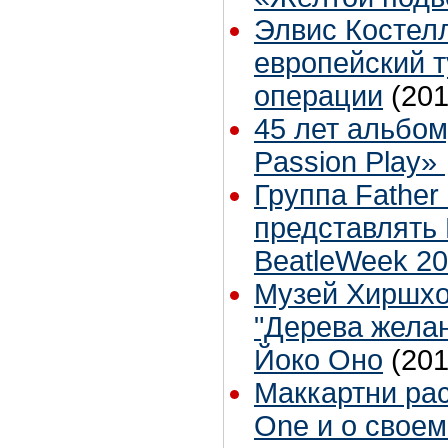
Элвис Костел
европейский т
операции
(201
45 лет альбому
Passion Play»
Группа Father
представлять 
BeatleWeek 2
Музей Хиршхо
"Дерева жела
Йоко Оно
(201
Маккартни рас
One и о своем