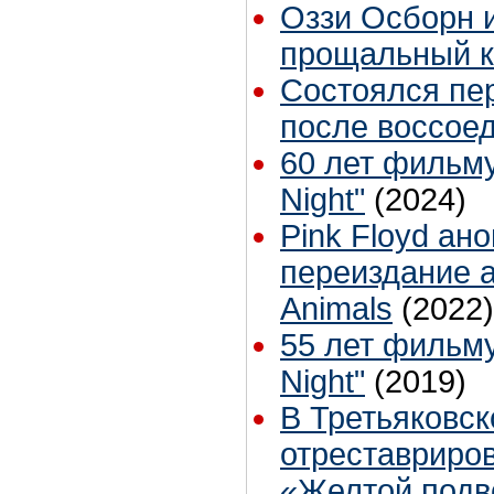
Оззи Осборн и
прощальный к
Состоялся пе
после воссое
60 лет фильму
Night"
(2024)
Pink Floyd ан
переиздание 
Animals
(2022)
55 лет фильму
Night"
(2019)
В Третьяковск
отреставриро
«Желтой подв