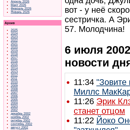
одна дочь, Джули
Апрель 2026
Март 2026
вот - у неё скор
Февраль 2026
Январь 2026
сестричка. А Эр
Архив
57. Молодчина!
2025
2024
2023
2022
2021
6 июля 2002
2020
2019
2018
2017
новости дн
2016
2015
2014
2013
2012
2011
11:34
"Зовите
2010
2009
Миллс МакКар
2008
2007
2006
11:26
Эрик Кл
2005
2004
2003
станет отцом
2002
декабрь 2002
ноябрь 2002
11:22
Йоко Он
октябрь 2002
сентябрь 2002
август 2002