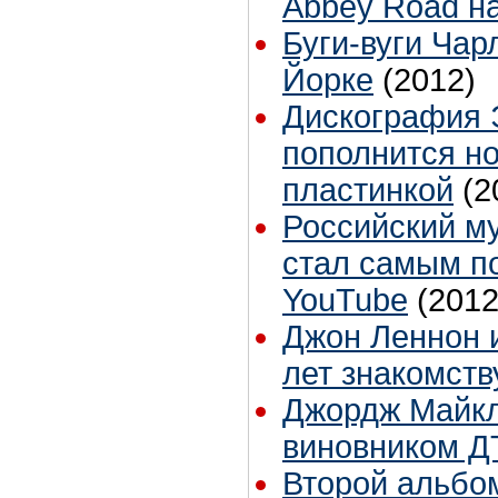
Abbey Road н
Буги-вуги Чар
Йорке
(2012)
Дискография 
пополнится н
пластинкой
(2
Российский м
стал самым п
YouTube
(2012
Джон Леннон и
лет знакомств
Джордж Майкл
виновником Д
Второй альбо