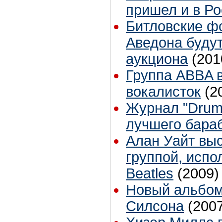
пришел и в Р
Битловские ф
Аведона буду
аукциона
(201
Группа ABBA 
вокалисток
(2
Журнал "Drum
лучшего бара
Алан Уайт выс
группой, исп
Beatles
(2009)
Новый альбом
Силсона
(200