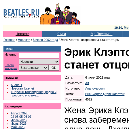
10.10. Мо
Новости
Книги
Мр.Поустман
Главная
/
Новости
/
6 июля 2002 года
/ Эрик Клэптон скоро снова станет отцом
Эрик Клэпт
Поиск
Искать:
станет отц
Советы
Vox populi
Дата:
6 июля 2002 года
Новости
Разместил:
Ая
Анонсы
Источник:
Ananova.com
Новости Usenet
«Перлы» телевидения, радио и
Тема:
Eric Clapton (Эрик Клэптон)
прессы о музыке…
Просмотры:
4512
Календарь
Жена Эрика Клэ
Август 2026
02
03
05
06
07
снова заберемен
Июль 2026
Июнь 2026
Май 2026