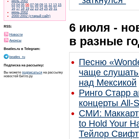
"заткнулся"
июль 2002
03
04
05
06
07
08
09
11
12
13
15
16
17
18
19
22
23
24
25
26
31
июнь 2002
2000-2002 (старый сайт)
6 июля - но
RSS:
Новости
в разные г
Анонсы
Beatles.ru в Telegram:
beatles_ru
Песню «Wonder
Подписка на рассылку:
чаще слушать
Вы можете
подписаться
на рассылку
новостей Битлз.ру
над Мексикой
Ринго Старр 
концерты All-S
СМИ: Маккарт
to Hold Your 
Тейлор Свифт