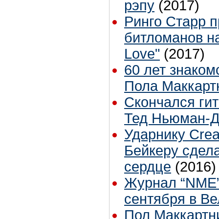
рэпу
(2017)
Ринго Старр п
битломанов н
Love"
(2017)
60 лет знаком
Пола Маккарт
Скончался ги
Тед Ньюман-
Ударнику Cre
Бейкеру сдел
сердце
(2016)
Журнал “NME”
сентября в В
Пол Маккартни