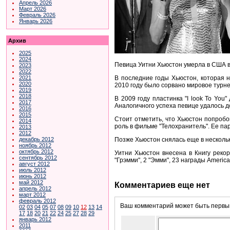
Апрель 2026
Март 2026
Февраль 2026
Январь 2026
Архив
2025
2024
Певица Уитни Хьюстон умерла в США в 
2023
2022
В последние годы Хьюстон, которая н
2021
2020
2010 году было сорвано мировое турне
2019
2018
В 2009 году пластинка "I look To You
2017
Аналогичного успеха певице удалось до
2016
2015
Стоит отметить, что Хьюстон попробо
2014
роль в фильме "Телохранитель". Ее па
2013
2012
Позже Хьюстон снялась еще в нескольки
декабрь 2012
ноябрь 2012
октябрь 2012
Уитни Хьюстон внесена в Книгу реко
сентябрь 2012
"Грэмми", 2 "Эмми", 23 награды America
август 2012
июль 2012
июнь 2012
май 2012
Комментариев еще нет
апрель 2012
март 2012
февраль 2012
Ваш комментарий может быть первым
02
03
04
05
07
08
09
10
12
13
14
17
18
20
21
22
24
25
27
28
29
январь 2012
2011