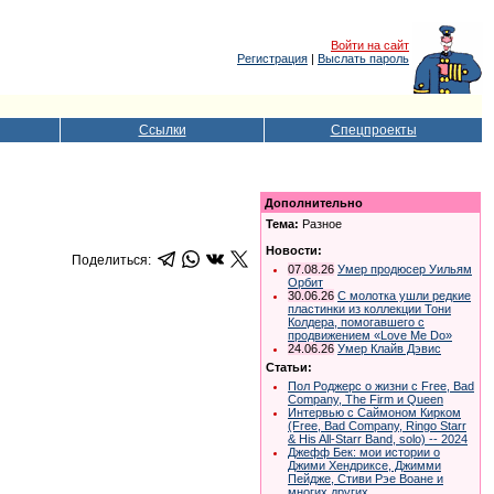
Войти на сайт
Регистрация
|
Выслать пароль
Ссылки
Спецпроекты
Дополнительно
Тема:
Разное
Новости:
Поделиться:
07.08.26
Умер продюсер Уильям
Орбит
30.06.26
С молотка ушли редкие
пластинки из коллекции Тони
Колдера, помогавшего с
продвижением «Love Me Do»
24.06.26
Умер Клайв Дэвис
Статьи:
Пол Роджерс о жизни с Free, Bad
Company, The Firm и Queen
Интервью с Саймоном Кирком
(Free, Bad Company, Ringo Starr
& His All-Starr Band, solo) -- 2024
Джефф Бек: мои истории о
Джими Хендриксе, Джимми
Пейдже, Стиви Рэе Воане и
многих других