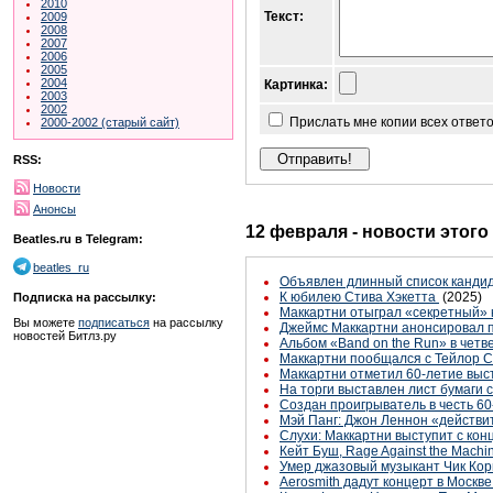
2010
Текст:
2009
2008
2007
2006
2005
2004
Картинка:
2003
2002
Прислать мне копии всех ответ
2000-2002 (старый сайт)
RSS:
Новости
Анонсы
12 февраля - новости этого
Beatles.ru в Telegram:
beatles_ru
Объявлен длинный список кандид
К юбилею Стива Хэкетта
(2025)
Подписка на рассылку:
Маккартни отыграл «секретный» 
Вы можете
подписаться
на рассылку
Джеймс Маккартни анонсировал п
новостей Битлз.ру
Альбом «Band on the Run» в четв
Маккартни пообщался с Тейлор 
Маккартни отметил 60-летие выс
На торги выставлен лист бумаги 
Создан проигрыватель в честь 60
Мэй Панг: Джон Леннон «действи
Слухи: Маккартни выступит с кон
Кейт Буш, Rage Against the Machi
Умер джазовый музыкант Чик Ко
Aerosmith дадут концерт в Москве