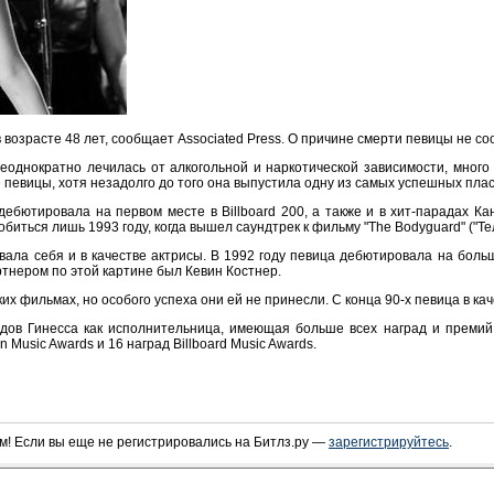
возрасте 48 лет, сообщает Associated Press. О причине смерти певицы не с
еоднократно лечилась от алкогольной и наркотической зависимости, много 
 певицы, хотя незадолго до того она выпустила одну из самых успешных плас
" дебютировала на первом месте в Billboard 200, а также и в хит-парадах 
биться лишь 1993 году, когда вышел саундтрек к фильму "The Bodyguard" ("Те
вала себя и в качестве актрисы. В 1992 году певица дебютировала на боль
ртнером по этой картине был Кевин Костнер.
х фильмах, но особого успеха они ей не принесли. С конца 90-х певица в ка
рдов Гинесса как исполнительница, имеющая больше всех наград и премий,
n Music Awards и 16 наград Billboard Music Awards.
! Если вы еще не регистрировались на Битлз.ру —
зарегистрируйтесь
.