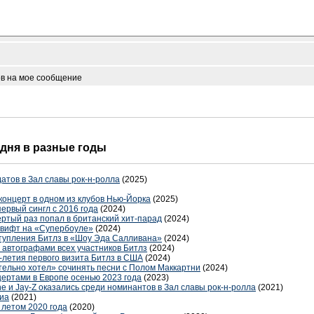
ов на мое сообщение
 дня в разные годы
атов в Зал славы рок-н-ролла
(2025)
концерт в одном из клубов Нью-Йорка
(2025)
ервый сингл с 2016 года
(2024)
ертый раз попал в британский хит-парад
(2024)
Свифт на «Супербоуле»
(2024)
тупления Битлз в «Шоу Эда Салливана»
(2024)
с автографами всех участников Битлз
(2024)
-летия первого визита Битлз в США
(2024)
тельно хотел» сочинять песни с Полом Маккартни
(2024)
цертами в Европе осенью 2023 года
(2023)
ne и Jay-Z оказались среди номинантов в Зал славы рок-н-ролла
(2021)
риа
(2021)
 летом 2020 года
(2020)