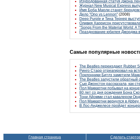
Изуродованная статуя Джона Ле
Журнал New Musical Express выпу
Имя Боба Марли станет брендом 
Дело "Ono vs Lennon"
(2008)
Deep Purple и Тина Тернер выст
Оливия Харрисон присутствовала на
“Songs From the Material World: A 
Празднование юбилея Джорджа в
Самые популярные новости
The Beatles переиздают Rubber S
Ринго Старр отреагировал на вст
Поклонники Битлз заметили Макк
The Beatles запустили обратный 
Сью Джонстон рассказала, как с
Пол Маккартни побывал на конце
80 лет со дня рождения Бона Ско
Тони Айомми стал кавалером Ор
Пол Маккартни вернулся в Abbey 
В Лос-Анджелесе пройдет концер
Главная страница
Сделать старто