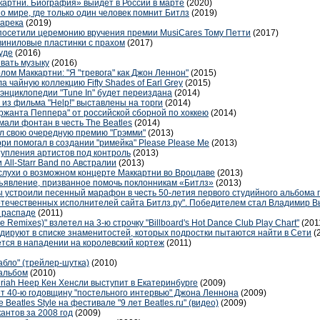
артни. Биография» выйдет в России в марте
(2020)
 мире, где только один человек помнит Битлз
(2019)
зарека
(2019)
посетили церемонию вручения премии MusiCares Тому Петти
(2017)
виниловые пластинки с прахом
(2017)
уде
(2016)
ывать музыку
(2016)
лом Маккартни: "Я "тревога" как Джон Леннон"
(2015)
 чайную коллекцию Fifty Shades of Earl Grey
(2015)
энциклопедии "Tune In" будет переиздана
(2014)
из фильма "Help!" выставлены на торги
(2014)
ржанта Пеппера" от российской сборной по хоккею
(2014)
али фонтан в честь The Beatles
(2014)
л свою очередную премию "Грэмми"
(2013)
ри помогал в создании "римейка" Please Please Me
(2013)
тупления артистов под контроль
(2013)
All-Starr Band по Австралии
(2013)
лухи о возможном концерте Маккартни во Вроцлаве
(2013)
ъявление, призванное помочь поклонникам «Битлз»
(2013)
 устроили песенный марафон в честь 50-летия первого студийного альбома г
течественных исполнителей cайта Битлз.ру". Победителем стал Владимир В
м распаде
(2011)
 Remixes)" взлетел на 3-ю строчку "Billboard's Hot Dance Club Play Chart"
(201
дируют в списке знаменитостей, которых подростки пытаются найти в Сети
(
ется в нападении на королевский кортеж
(2011)
бабло" (трейлер-шутка)
(2010)
 альбом
(2010)
riah Heep Кен Хенсли выступит в Екатеринбурге
(2009)
т 40-ю годовщину "постельного интервью" Джона Леннона
(2009)
 Beatles Style на фестивале "9 лет Beatles.ru" (видео)
(2009)
антов за 2008 год
(2009)