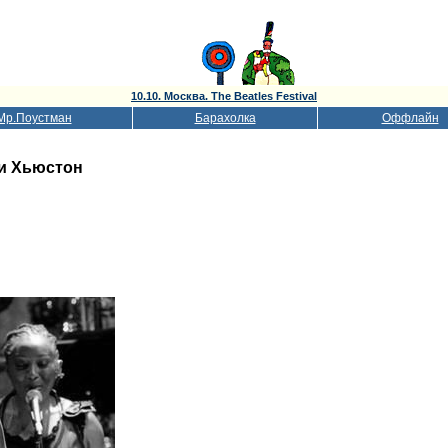
10.10. Москва. The Beatles Festival
Мр.Поустман
Барахолка
Оффлайн
и Хьюстон