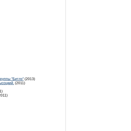
руппы "Битлз"
(2013)
ысоцкий.
(2011)
1)
2011)