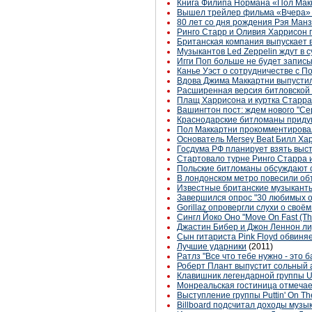
Книга Филипа Нормана «Пол Макк
Вышел трейлер фильма «Вчера» о
80 лет со дня рождения Рэя Ман
Ринго Старр и Оливия Харрисон 
Британская компания выпускает 
Музыкантов Led Zeppelin ждут в с
Игги Поп больше не будет запис
Канье Уэст о сотрудничестве с По
Вдова Джима Маккартни выпустила
Расширенная версия битловской 
Плащ Харрисона и куртка Старра 
Вашингтон пост: ждем нового "Се
Краснодарские битломаны придум
Пол Маккартни прокомментирова
Основатель Mersey Beat Билл Хар
Госдума РФ планирует взять выс
Стартовало турне Ринго Старра и 
Польские битломаны обсуждают с
В лондонском метро повесили об
Известные британские музыканты
Завершился опрос "30 любимых о
Gorillaz опровергли слухи о своё
Сингл Йоко Оно "Move On Fast (The
Джастин Бибер и Джон Леннон ли
Сын гитариста Pink Floyd обвиня
Лучшие ударники
(2011)
Ратлз "Все что тебе нужно - это 
Роберт Плант выпустит сольный
Клавишник легендарной группы U
Монреальская гостиница отмечае
Выступление группы Puttin' On The
Billboard подсчитал доходы музык