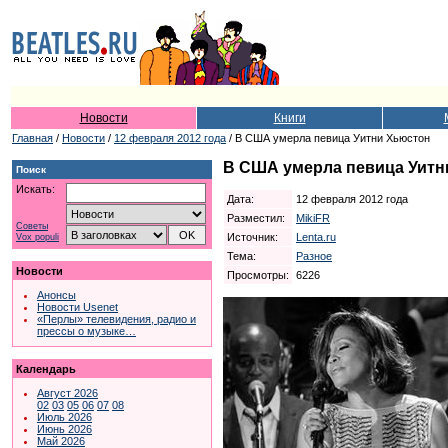
Новости
Книги
Главная
/
Новости
/
12 февраля 2012 года
/ В США умерла певица Уитни Хьюстон
В США умерла певица Уитн
Поиск
Искать:
Дата:
12 февраля 2012 года
Разместил:
MikiFR
Советы
Источник:
Lenta.ru
Vox populi
Тема:
Разное
Новости
Просмотры:
6226
Анонсы
Новости Usenet
«Перлы» телевидения, радио и
прессы о музыке…
Календарь
Август 2026
02
03
05
06
07
08
Июль 2026
Июнь 2026
Май 2026