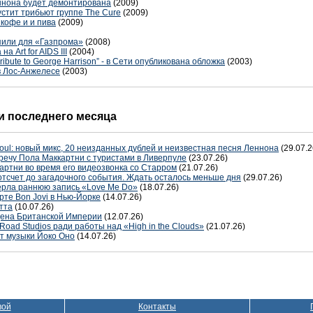
ннона будет демонтирована
(2009)
стит трибьют группе The Cure
(2009)
кофе и и пива
(2009)
упили для «Газпрома»
(2008)
 Art for AIDS III
(2004)
Tribute to George Harrison” - в Сети опубликована обложка
(2003)
 Лос-Анжелесе
(2003)
 последнего месяца
oul: новый микс, 20 неизданных дублей и неизвестная песня Леннона
(29.07.2
речу Пола Маккартни с туристами в Ливерпуле
(23.07.26)
артни во время его видеозвонка со Старром
(21.07.26)
отсчет до загадочного события. Ждать осталось меньше дня
(29.07.26)
терла раннюю запись «Love Me Do»
(18.07.26)
рте Bon Jovi в Нью-Йорке
(14.07.26)
тта
(10.07.26)
дена Британской Империи
(12.07.26)
Road Studios ради работы над «High in the Clouds»
(21.07.26)
т музыки Йоко Оно
(14.07.26)
вой
Контакты