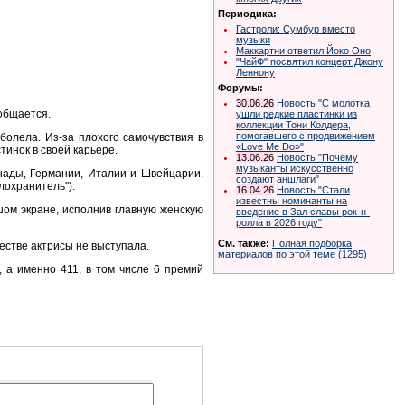
Периодика:
Гастроли: Сумбур вместо
музыки
Маккартни ответил Йоко Оно
"ЧайФ" посвятил концерт Джону
Леннону
Форумы:
30.06.26
Новость "С молотка
ообщается.
ушли редкие пластинки из
коллекции Тони Колдера,
помогавшего с продвижением
болела. Из-за плохого самочувствия в
«Love Me Do»"
тинок в своей карьере.
13.06.26
Новость "Почему
музыканты искусственно
Канады, Германии, Италии и Швейцарии.
создают аншлаги"
лохранитель").
16.04.26
Новость "Стали
известны номинанты на
шом экране, исполнив главную женскую
введение в Зал славы рок-н-
ролла в 2026 году"
См. также:
Полная подборка
честве актрисы не выступала.
материалов по этой теме (1295)
 а именно 411, в том числе 6 премий