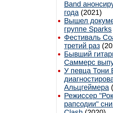
Band анонсир
года
(2021)
Вышел докум
группе Sparks
Фестиваль Coa
третий раз
(20
Бывший гитари
Саммерс выпу
У певца Тони 
диагностиров
Альцгеймера
Режиссер "Рок
рапсодии" сни
Clash
(2020)