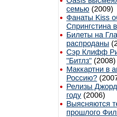
Oasis высмея
семью
(2009)
Фанаты Kiss 
Спрингстина в
Билеты на Гл
распроданы
(
Сэр Клифф Ри
"Битлз"
(2008)
Маккартни в а
Россию?
(200
Релизы Джорд
году
(2006)
Выясняются т
прошлого Фил