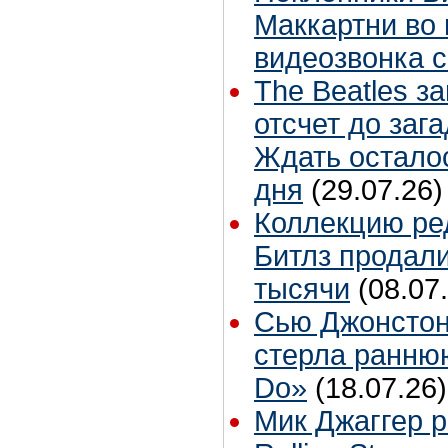
Маккартни во 
видеозвонка 
The Beatles з
отсчет до заг
Ждать остало
дня
(29.07.26)
Коллекцию ре
Битлз продали
тысячи
(08.07
Сью Джонстон
стерла ранню
Do»
(18.07.26)
Мик Джаггер р