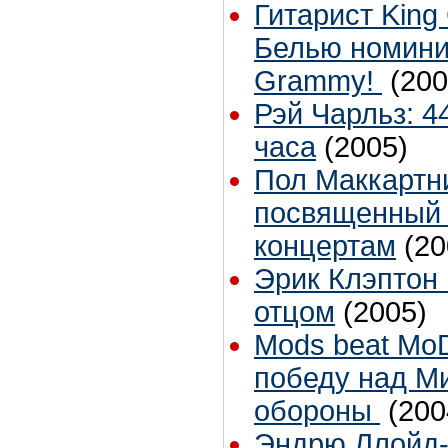
Гитарист King
Белью номини
Grammy!
(200
Рэй Чарльз: 4
часа
(2005)
Пол Маккартн
посвященный 
концертам
(20
Эрик Клэптон 
отцом
(2005)
Mods beat Mo
победу над М
обороны
(200
Эндрю Ллойд-