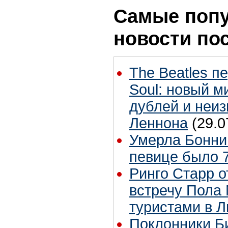
Самые поп
новости по
The Beatles п
Soul: новый м
дублей и неиз
Леннона
(29.0
Умерла Бонни
певице было 7
Ринго Старр о
встречу Пола 
туристами в 
Поклонники Б