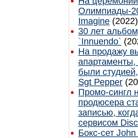
На церемонии
Олимпиады-20
Imagine
(2022)
30 лет альбо
`Innuendo`
(20
На продажу в
апартаменты, 
были студией,
Sgt Pepper
(20
Промо-сингл 
продюсера ст
записью, когд
сервисом Dis
Бокс-сет John