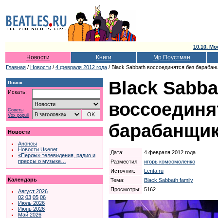
10.10. Мо
Новости
Книги
Мр.Поустман
Главная
/
Новости
/
4 февраля 2012 года
/ Black Sabbath воссоединятся без барабан
Black Sabba
Поиск
Искать:
воссоединя
Советы
Vox populi
барабанщи
Новости
Анонсы
Новости Usenet
Дата:
4 февраля 2012 года
«Перлы» телевидения, радио и
прессы о музыке…
Разместил:
игорь комсомоленко
Источник:
Lenta.ru
Календарь
Тема:
Black Sabbath family
Просмотры:
5162
Август 2026
02
03
05
06
Июль 2026
Июнь 2026
Май 2026