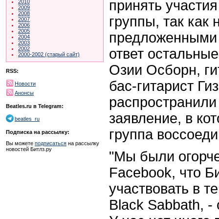
принять участия
2010
2009
2008
группы, так как
2007
2006
2005
предложенными е
2004
2003
2002
ответ остальные
2000-2002 (старый сайт)
Озии Осборн, ги
RSS:
бас-гитарист Ги
Новости
Анонсы
распространили
Beatles.ru в Telegram:
заявление, в кот
beatles_ru
группа воссоеди
Подписка на рассылку:
Вы можете
подписаться
на рассылку
новостей Битлз.ру
"Мы были огорче
Facebook, что Б
участвовать в т
Black Sabbath, - 