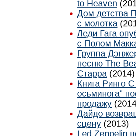
to Heaven
(20
Дом детства 
с молотка
(20
Леди Гага опу
с Полом Макка
Группа Дэнже
песню The Bea
Старра
(2014)
Книга Ринго С
осьминога" по
продажу
(2014
Дайдо возвра
сцену
(2013)
Led Zeppelin 