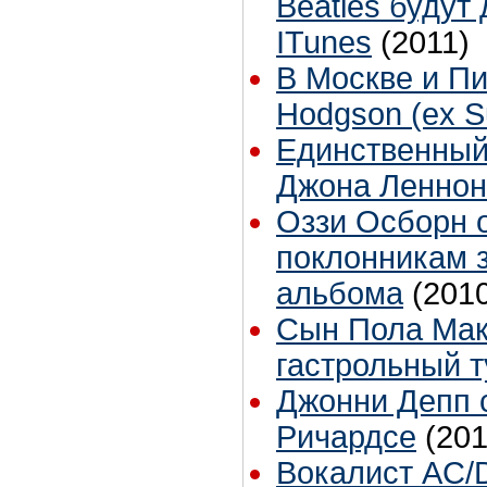
Beatles будут
ITunes
(2011)
В Москве и Пи
Hodgson (ex S
Единственный
Джона Леннон
Оззи Осборн 
поклонникам 
альбома
(201
Сын Пола Мак
гастрольный т
Джонни Депп 
Ричардсе
(201
Вокалист AC/