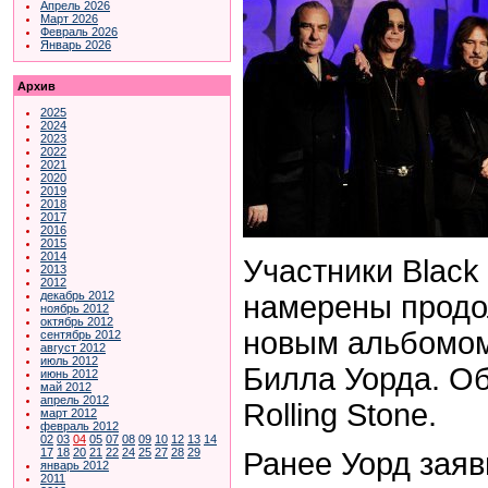
Апрель 2026
Март 2026
Февраль 2026
Январь 2026
Архив
2025
2024
2023
2022
2021
2020
2019
2018
2017
2016
2015
2014
Участники Black
2013
2012
декабрь 2012
намерены продо
ноябрь 2012
октябрь 2012
новым альбомом
сентябрь 2012
август 2012
июль 2012
Билла Уорда. Об
июнь 2012
май 2012
апрель 2012
Rolling Stone.
март 2012
февраль 2012
02
03
04
05
07
08
09
10
12
13
14
17
18
20
21
22
24
25
27
28
29
Ранее Уорд заяв
январь 2012
2011