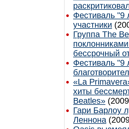
раскритикова
Фестиваль "9 л
участники
(20
Группа The B
поклонниками 
бессрочный о
Фестиваль "9 л
благотворите
«La Primavera
хиты бессмер
Beatles»
(2009
Гари Барлоу 
Леннона
(2009