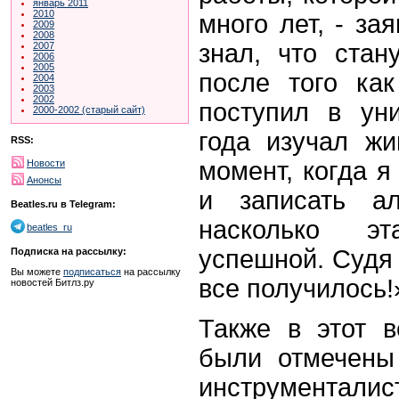
январь 2011
2010
много лет, - за
2009
2008
знал, что стан
2007
2006
2005
после того ка
2004
2003
2002
поступил в уни
2000-2002 (старый сайт)
года изучал жи
RSS:
момент, когда я
Новости
Анонсы
и записать ал
Beatles.ru в Telegram:
насколько э
beatles_ru
успешной. Судя 
Подписка на рассылку:
Вы можете
подписаться
на рассылку
все получилось!
новостей Битлз.ру
Также в этот в
были отмечены
инструментали