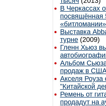
тысяч
(2013)
В Черкассах о
посвящённая 
«битломании»
Выставка Abba
турне
(2009)
Гленн Хьюз в
автобиограф
Альбом Сьюза
продаж в СШ
Акселя Роуза 
"Китайской де
Ремень от ги
продадут на а