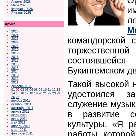
О
Апрель 2026
Март 2026
и
Февраль 2026
Январь 2026
л
Архив
M
2025
2024
командорской 
2023
2022
2021
торжествен
2020
2019
2018
состоявшей
2017
2016
Букингемском дв
2015
2014
2013
2012
Такой высокой 
2011
декабрь 2011
01
02
03
05
06
08
09
10
11
12
13
удостоился з
14
15
16
17
18
19
20
21
22
23
24
26
28
ноябрь 2011
служение музык
октябрь 2011
сентябрь 2011
в развитие с
август 2011
июль 2011
июнь 2011
культуры. «Я р
май 2011
апрель 2011
март 2011
работы, которо
февраль 2011