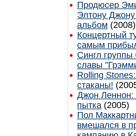
Продюсер Эми
Элтону Джону
альбом
(2008)
Концертный т
самым прибы
Сингл группы 
славы "Грэмм
Rolling Stone
стаканы!
(200
Джон Леннон: 
пытка
(2005)
Пол Маккартн
вмешался в п
кампанию в К