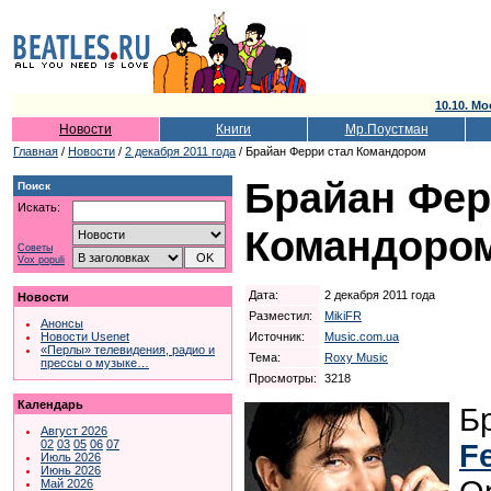
10.10. Мо
Новости
Книги
Мр.Поустман
Главная
/
Новости
/
2 декабря 2011 года
/ Брайан Ферри стал Командором
Брайан Фер
Поиск
Искать:
Командоро
Советы
Vox populi
Дата:
2 декабря 2011 года
Новости
Разместил:
MikiFR
Анонсы
Источник:
Music.com.ua
Новости Usenet
«Перлы» телевидения, радио и
Тема:
Roxy Music
прессы о музыке…
Просмотры:
3218
Календарь
Б
Август 2026
02
03
05
06
07
Fe
Июль 2026
Июнь 2026
Май 2026