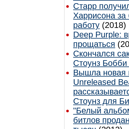
Старр получи
Харрисона за
работу
(2018)
Deep Purple: 
прощаться
(2
Скончался са
Стоунз Бобби
Вышла новая 
Unreleased Bea
рассказываетс
Стоунз для Би
"Белый альбо
битлов продан