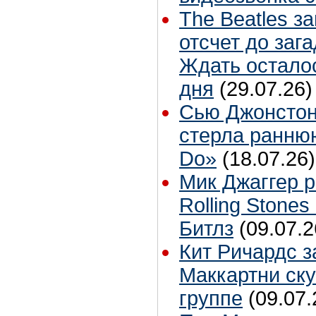
The Beatles з
отсчет до заг
Ждать остало
дня
(29.07.26)
Сью Джонстон
стерла ранню
Do»
(18.07.26)
Мик Джаггер р
Rolling Stones
Битлз
(09.07.2
Кит Ричардс з
Маккартни ску
группе
(09.07.