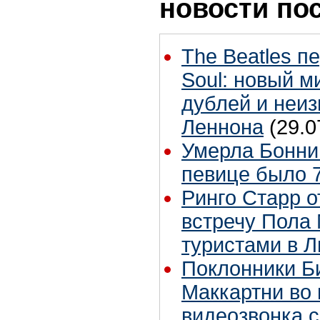
новости по
The Beatles п
Soul: новый м
дублей и неиз
Леннона
(29.0
Умерла Бонни
певице было 7
Ринго Старр о
встречу Пола 
туристами в 
Поклонники Б
Маккартни во 
видеозвонка 