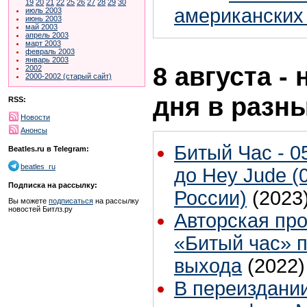
19
20
21
22
25
26
27
28
29
30
американских
июль 2003
июнь 2003
май 2003
апрель 2003
март 2003
февраль 2003
январь 2003
8 августа -
2002
2000-2002 (старый сайт)
дня в разн
RSS:
Новости
Анонсы
Битый Час - 0
Beatles.ru в Telegram:
beatles_ru
до Hey Jude (
Подписка на рассылку:
России)
(2023
Вы можете
подписаться
на рассылку
новостей Битлз.ру
Авторская пр
«Битый час» 
выхода
(2022)
В переиздании