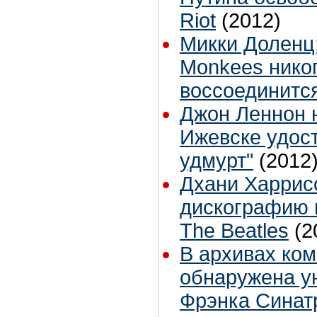
Riot
(2012)
Микки Доленц:
Monkees нико
воссоединитс
Джон Леннон 
Ижевске удост
удмурт"
(2012
Дхани Харрис
дискографию 
The Beatles
(2
В архивах ком
обнаружена у
Фрэнка Синат