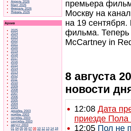
премьера фильм
Апрель 2026
Март 2026
Февраль 2026
Москву на канал
Январь 2026
на 19 сентября.
Архив
фильма. Теперь
2025
2024
2023
McCartney in Re
2022
2021
2020
2019
2018
2017
2016
2015
2014
8 августа 20
2013
2012
2011
2010
новости дн
2009
2008
2007
2006
2005
2004
12:08
Дата пр
2003
декабрь 2003
ноябрь 2003
приезде Пола
октябрь 2003
сентябрь 2003
август 2003
12:05
Пол не 
01
04
05
06
07
08
10
12
13
14
18