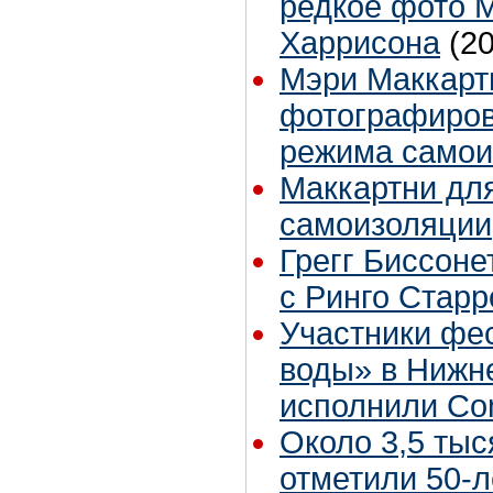
редкое фото 
Харрисона
(2
Мэри Маккартн
фотографиров
режима самои
Маккартни для
самоизоляции,
Грегг Биссоне
с Ринго Стар
Участники фе
воды» в Нижн
исполнили Co
Около 3,5 тыс
отметили 50-л