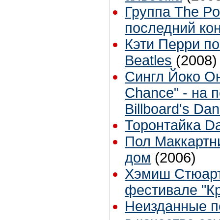
Группа The Po
последний ко
Кэти Перри п
Beatles
(2008)
Сингл Йоко Он
Chance" - на 
Billboard's Dan
Торонтайка Dai
Пол Маккартни
дом
(2006)
Хэмиш Стюарт
фестивале "К
Неизданные п