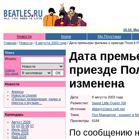
10.10. Мо
Новости
Книги
Мр.Поустман
Главная
/
Новости
/
8 августа 2003 года
/ Дата премьеры фильма о приезде Пола в 
Дата премь
Поиск
Искать:
приезде По
Советы
Vox populi
изменена
Новости
Анонсы
Новости Usenet
Дата:
8 августа 2003 года
«Перлы» телевидения, радио и
прессы о музыке…
Разместил:
Sweet Little Queen XIII
Источник:
Abbeyrd.best.vwh.net
Календарь
Тема:
Пол Маккартни - концерт в Мо
Просмотры:
6184
Август 2026
02
03
05
06
07
По сообщению н
Июль 2026
Июнь 2026
Май 2026