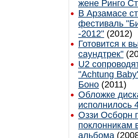
жене Ринго С
В Арзамасе ст
фестиваль "Б
-2012"
(2012)
Готовится к в
саундтрек"
(2
U2 сопроводя
"Achtung Bab
Боно
(2011)
Обложке диск
исполнилось 4
Оззи Осборн 
поклонникам 
альбома
(200