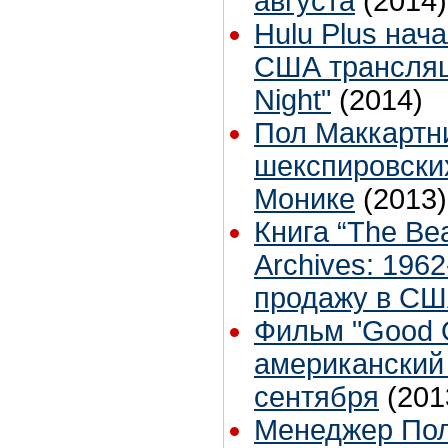
августа
(2014)
Hulu Plus нач
США трансляц
Night"
(2014)
Пол Маккартни
шекспировских
Монике
(2013)
Книга “The Be
Archives: 1962
продажу в СШ
Фильм "Good O
американский 
сентября
(201
Менеджер Пол