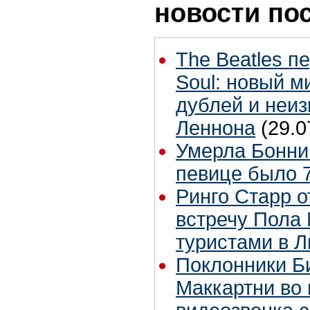
новости по
The Beatles п
Soul: новый м
дублей и неиз
Леннона
(29.0
Умерла Бонни
певице было 7
Ринго Старр о
встречу Пола 
туристами в 
Поклонники Б
Маккартни во 