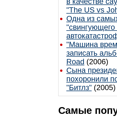
в качестве са
"The US vs Jo
Одна из самы
"свингующего 
автокатастро
"Машина врем
записать альб
Road
(2006)
Сына президе
похоронили п
"Битлз"
(2005)
Самые поп