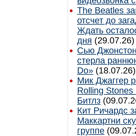
видеозвонка 
The Beatles з
отсчет до заг
Ждать остало
дня
(29.07.26)
Сью Джонстон
стерла ранню
Do»
(18.07.26)
Мик Джаггер р
Rolling Stones
Битлз
(09.07.2
Кит Ричардс з
Маккартни ску
группе
(09.07.