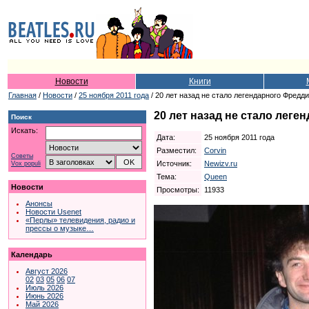
Новости
Книги
Главная
/
Новости
/
25 ноября 2011 года
/ 20 лет назад не стало легендарного Фредд
20 лет назад не стало лег
Поиск
Искать:
Дата:
25 ноября 2011 года
Разместил:
Corvin
Советы
Источник:
Newizv.ru
Vox populi
Тема:
Queen
Новости
Просмотры:
11933
Анонсы
Новости Usenet
«Перлы» телевидения, радио и
прессы о музыке…
Календарь
Август 2026
02
03
05
06
07
Июль 2026
Июнь 2026
Май 2026