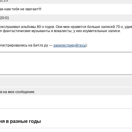
11:25
к нам тебя не хватает!!!
:20:01
еслушивал альбомы 80-х годов. Они мне нравятся больше записей 70-х, уди
n фантастические музыканты и вокалисты, у них изумительные записи.
егистрировались на Битлз.ру —
зарегистрируйтесь
):
ов на мое сообщение
дня в разные годы