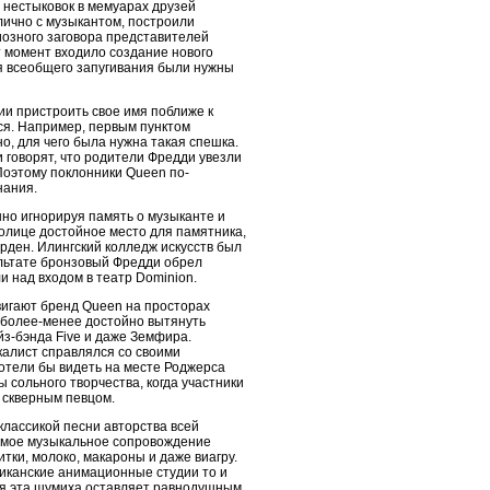
е нестыковок в мемуарах друзей
лично с музыкантом, построили
иозного заговора представителей
т момент входило создание нового
ля всеобщего запугивания были нужны
ии пристроить свое имя поближе к
ся. Например, первым пунктом
, для чего была нужна такая спешка.
 говорят, что родители Фредди увезли
Поэтому поклонники Queen по-
нания.
но игнорируя память о музыканте и
толице достойное место для памятника,
арден. Илингский колледж искусств был
ультате бронзовый Фредди обрел
и над входом в театр Dominion.
вигают бренд Queen на просторах
х более-менее достойно вытянуть
з-бэнда Five и даже Земфира.
калист справлялся со своими
хотели бы видеть на месте Роджерса
 сольного творчества, когда участники
 скверным певцом.
классикой песни авторства всей
аемое музыкальное сопровождение
ки, молоко, макароны и даже виагру.
иканские анимационные студии то и
ся эта шумиха оставляет равнодушным