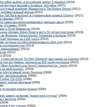
пстайне выйдет в российский прокат 5 декабря
(2024)
ей битлов в фильме о Брайане Эпстайне
(2021)
шуточный конфликт Маккартни и The Rolling Stones
(2021)
 документальный фильм
(2021)
es: Get Back выходит в стриминговом сервисе Disney+
(2021)
сех времен
(2021)
сок самых высокооплачиваемых умерших звезд
(2020)
ию «Грэмми»
(2020)
ман о Поле Маккартни
(2019)
нную обложку Abbey Road в честь 50-летия пластинки
(2019)
 во Франции, Нидерландах, Германии и Бельгии
(2019)
Road' проданы за £180 тысяч
(2014)
ми, которых он сфотографировал в 1964 году
(2013)
 в следующем году
(2013)
 завораживает
(2012)
етии
(2012)
о)
(2010)
 текстом песни "I'm Only Sleeping" выставлен на аукцион
(2010)
м для его убийцы, продали за 850 тысяч долларов
(2010)
 Other Assorted Love Songs" переиздается... опять
(2010)
 на свой концерт
(2010)
стал портативный орган Леннона
(2008)
пишет автобиографию
(2008)
 Глобус CD+DVD
(2008)
мени" найден мертвым
(2008)
08)
es установил рекорд сборов
(2006)
бе замену на время "декретного отпуска"
(2004)
и с молотка
(2004)
(2004)
ровала в хит-параде
(2004)