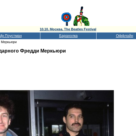
10.10. Москва. The Beatles Festival
Мр.Поустман
Барахолка
Оффлайн
и Меркьюри
ендарного Фредди Меркьюри