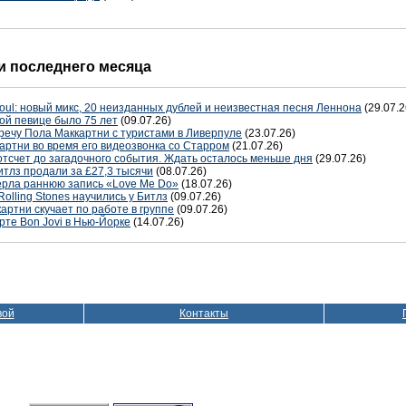
 последнего месяца
oul: новый микс, 20 неизданных дублей и неизвестная песня Леннона
(29.07.2
ой певице было 75 лет
(09.07.26)
речу Пола Маккартни с туристами в Ливерпуле
(23.07.26)
артни во время его видеозвонка со Старром
(21.07.26)
отсчет до загадочного события. Ждать осталось меньше дня
(29.07.26)
тлз продали за £27,3 тысячи
(08.07.26)
терла раннюю запись «Love Me Do»
(18.07.26)
Rolling Stones научились у Битлз
(09.07.26)
артни скучает по работе в группе
(09.07.26)
рте Bon Jovi в Нью-Йорке
(14.07.26)
вой
Контакты