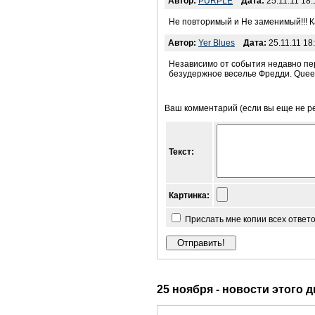
Автор:
PURPLE
Дата:
25.11.11 18:
Не повторимый и Не заменимый!!! Ка
Автор:
Yer Blues
Дата:
25.11.11 18
Независимо от события недавно пер
безудержное веселье Фредди. Quee
Ваш комментарий (если вы еще не р
Текст:
Картинка:
Прислать мне копии всех ответ
25 ноября - новости этого 