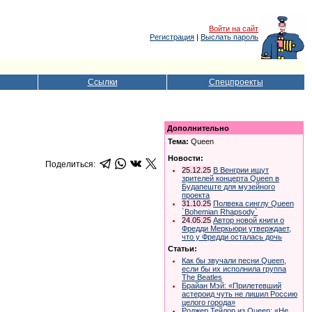
Войти на сайт
Регистрация
|
Выслать пароль
Ссылки
Спецпроекты
Дополнительно
Тема:
Queen
Новости:
Поделиться:
25.12.25
В Венгрии ищут
зрителей концерта Queen в
Будапеште для музейного
проекта
31.10.25
Полвека синглу Queen
`Bohemian Rhapsody`
24.05.25
Автор новой книги о
Фредди Меркьюри утверждает,
что у Фредди осталась дочь
Статьи:
Как бы звучали песни Queen,
если бы их исполнила группа
The Beatles
Брайан Мэй: «Прилетевший
астероид чуть не лишил Россию
целого города»
Роджер Тейлор из Queen: «Не