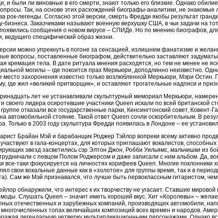
и, и были ли виновные в его смерти, знают только его близкие. Однако обили
просы. Так, на основе этих расхождений биографы-аналитики, не знакомые 
а рок-легенды. Согласно этой версии, смерть Фредди якобы результат гранд
-бизнеса. Заказчиками называют военную верхушку США, в чьи задачи на то
е появились сообщения о новом вирусе – СПИДе. Но по мнению биографов, д
и, ведущего специфический образ жизни.
ерсии можно упрекнуть в погоне за сенсацией, излишнем фанатизме и желан
ые вопросы, поставленные биографом, действительно заставляют задумать
кремация тела. В дате ритуала мнения расходятся, но тем не менее не ясно
циальной могилы – где покоится прах Меркьюри, доподлинно неизвестно. Одни
ое место захоронения известно только возлюбленной Меркьюри, Мэри Остин. 
му, где жил «великий притворщик», и оставляют трогательные надписи и приз
 тринадцать лет не устанавливали скульптурный мемориал Меркьюри, намерен
рти своего лидера осиротевшие участники Queen искали по всей британской с
 группе отказали все государственные парки, Кенсингтонский совет, Ковент-Г
 на автомобильной стоянке. Такой ответ Queen сочли оскорбительным. В рез
а. Только в 2003 году скульптура Фредди появилась в Лондоне – ее установил
арист Брайан Мэй и барабанщик Роджер Тэйлор вопреки всему активно прод
участвуют в гала-концертах, для которых приглашают вокалистов, способны
рующих звезд засветились сэр Элтон Джон, Робби Уильямс, мальчишки из бой
трудничали с певцом Полом Роджерсом и даже записали с ним альбом. Да, во
и все-таки фокусируется на личностях корифеев Queen. Многие поклонники 
ял свои вокальные данные как в «золотое» для группы время, так и в периоды
а). Сам же Мэй признавался, что лучше быть первоклассным гитаристом, чем
ейлор обнаружили, что интерес к их творчеству не угасает. Ставшие мировой 
з моды. Слушать Queen – значит иметь хороший вкус. Хит «Королевы» – жел
пных отечественных и зарубежных компаний, производящих автомобили, напит
 многочисленных топах величайших композиций всех времен и народов. Амер
бражая легендарную четверку мультипликационными персонажами. Однако в