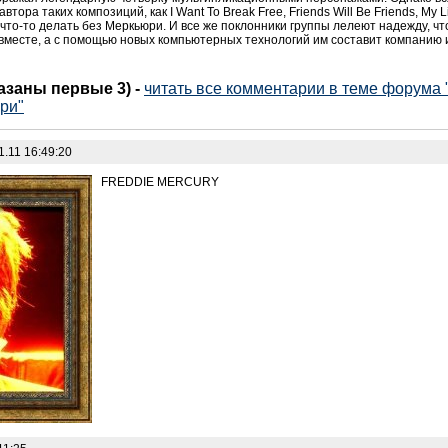
втора таких композиций, как I Want To Break Free, Friends Will Be Friends, My 
то-то делать без Меркьюри. И все же поклонники группы лелеют надежду, чт
 вместе, а с помощью новых компьютерных технологий им составит компанию 
казаны первые 3)
-
читать все комментарии в теме форума "
ри"
1.11 16:49:20
FREDDIE MERCURY