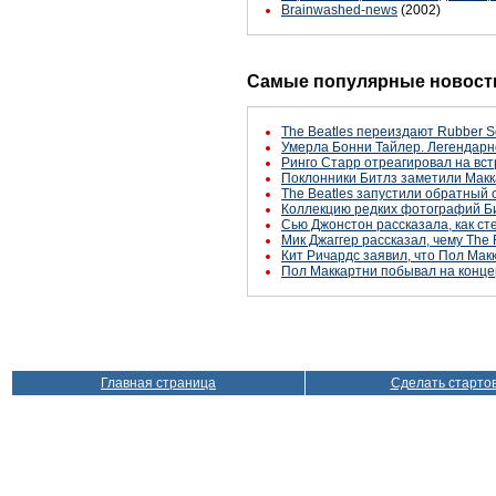
Brainwashed-news
(2002)
Самые популярные новости
The Beatles переиздают Rubber S
Умерла Бонни Тайлер. Легендарн
Ринго Старр отреагировал на вст
Поклонники Битлз заметили Макк
The Beatles запустили обратный 
Коллекцию редких фотографий Би
Сью Джонстон рассказала, как с
Мик Джаггер рассказал, чему The 
Кит Ричардс заявил, что Пол Макк
Пол Маккартни побывал на конце
Главная страница
Сделать старто