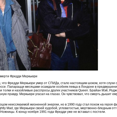
 смерти Фредди Меркьюри
, что Фредди Меркьюри умер от СПИДа, стало настоящим шоком, хотя слухи 
ессе. Папарацци месяцами осаждали особняк певца в Лондоне в предвкушен
 толки и назойливые расспросы других участников Queen. Брайан Мэй, Родж
ную правду. Меркьюри угасал на глазах. Он чувствовал, что смерть дышит ему
цом неиссякаемой жизненной энергии, но в 1990 году стал похож на героя 
lightly Mad, где Меркьюри своей худобой, угловатостью, мертвенно-бледным о
ожницы. К концу ноября 1991 года Фредди уже не вставал с постели.