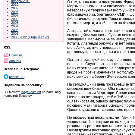
январь 2011
О том, как на самом деле уходил Фредд
2010
Меркьюри вызывает многочисленные во
2009
невероятную теорию заказного убийств
2008
фарминдустрии, британских СМИ и шоу
2007
биологического оружия. Тогда в пресс
2006
громкие смерти, и выбор пал на Фредд
2005
2004
2003
Автора этой отчасти фантастической в
2002
выдающейся личности. Однако некотор
2000-2002 (старый сайт)
завещания Меркьюри была немедленная 
Кстати, у легенды рок-музыки нет офи
его в Азию, другие утверждают – точн
RSS:
прежнему приносят цветы и свечи к до
Новости
Остается загадкой, почему в Лондоне
Анонсы
его славе. Спустя пять лет после сме
но их стремление никто не поддержал:
Beatles.ru в Telegram:
вроде не против монумента, но только
пристанище на берегу Женевского озер
beatles_ru
На сегодняшний день постаревшие гит
Подписка на рассылку:
мирового шоу-бизнеса. Оба музыканта 
Вы можете
подписаться
на рассылку
сложные партии Меркьюри. Среди соли
новостей Битлз.ру
Несколько лет подряд Мэй и Тэйлор со
обязанностями, однако интерес публик
поющего Мэя (гитарист успешно проявл
Queen отдыхали от совместного проект
По прошествии нескольких лет Мэй и Т
«королевской четверки» не выходят и
рекламных роликов для множества кру
Песни группы постоянно фигурируют в
дело отвешивают поклоны Queen, изо