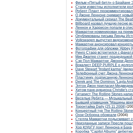
Фильм «Пятый битл» о Брайане Э
Стали известны исполнители рол
Роберт Плант прокомментировал 
О Джоне Ленноне снимают новый
Документальный сериал The Beatl
Billboard назвал лучшую песню в
Леннон и Харрисон попали в спи
Маккартни номинирован на прем
Опубликованы письма Линды Ист
Volkswagen выпустил видоизмене
Маккартни анонсировал концерты
Фотографии для обложки 'Abbey 
Ринго Старр встретился с фаната
Мик Джаггер станет прадедушкой
Сэр Пол Маккартни: Джонни Депп
Вокалист DEEP PURPLE о долгол
Dave Stewart "Instant karma" (виде
Телефонный счет Джона Леннона с
Пластинку, подписанную Ленноно
Derek and The Dominos "Layla And
Элтон Джон пригласил Медведева
Хитом панк-аукциона Christie's 
Гитарист The Rolling Stones на
Веселые Ребята — Музыкальный
Бывший клавишник "Машины вре
Торонтайка Daily (25.11.2008)
(20
Концертный тур The Rolling Ston
Оззи Осборна обокрали
(2004)
Стелла Маккартни подыскивает се
Неизданные записи Пресли пошл
Хор ЮУрГУ поет Леннона и Баха
Коробка "Capitol Albums" дебюти