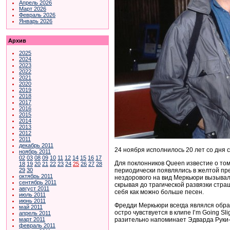
Апрель 2026
Март 2026
Февраль 2026
Январь 2026
Архив
2025
2024
2023
2022
2021
2020
2019
2018
2017
2016
2015
2014
2013
2012
2011
декабрь 2011
24 ноября исполнилось 20 лет со дня
ноябрь 2011
02
03
08
09
10
11
12
14
15
16
17
Для поклонников Queen известие о том
18
19
20
21
22
23
24
25
26
27
28
периодически появлялись в желтой пр
29
30
октябрь 2011
нездорового на вид Меркьюри вызывали
сентябрь 2011
скрывая до трагической развязки страш
август 2011
себя как можно больше песен.
июль 2011
июнь 2011
Фредди Меркьюри всегда являлся образ
май 2011
остро чувствуется в клипе I’m Going S
апрель 2011
разительно напоминает Эдварда Руки-Н
март 2011
февраль 2011