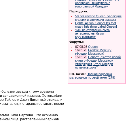
собираюсь выступать с
голограммой Фредди»
Периодика:
50 лет группе Queen: эволюция
музыки и эволюция имиджа
Lights! Action! Sound! It's that
crazy little thing called Queen!
"Мы не старались быть
актерами, мы были
музыкантами"
Форумы:
07.08.26
Queen
16.01.26
Freddie Mercury
(Фредди Меркьюри)
15.01.26
Новость "Автор новой
книги о Фредди Меркьюри
утверждает, что у Фредди
осталась дочь"
См. также:
Полная подборка
материалов по этой теме (279)
о болезни звезды к тому времени
ии сенсационной наживы. Фотографии
ер Тэйлор и Джон Дикон всё отрицали,
 в затылок, и старался оставить после
фильма Тима Бартона. Это особенно
ттенком лица, растрепанным париком