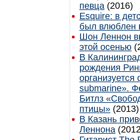
певца
(2016)
Esquire: в де
был влюблен 
Шон Леннон в
этой осенью
(
В Калининград
рождения Рин
организуется
submarine». 
Битлз «Свобо
птицы»
(2013)
В Казань прив
Леннона
(2012
Гитарист The 