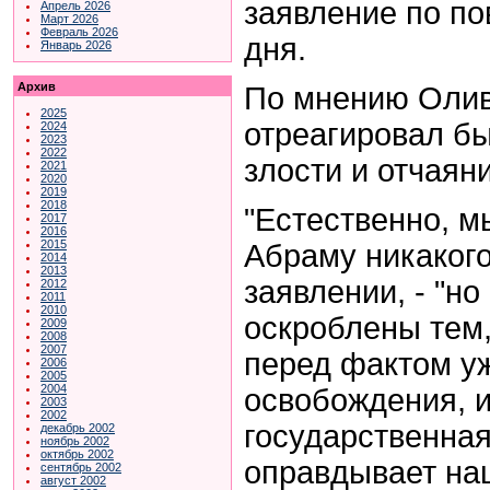
заявление по по
Апрель 2026
Март 2026
Февраль 2026
дня.
Январь 2026
Архив
По мнению Олив
2025
отреагировал бы
2024
2023
2022
злости и отчаяни
2021
2020
2019
2018
"Естественно, м
2017
2016
2015
Абраму никакого 
2014
2013
заявлении, - "н
2012
2011
2010
оскроблены тем,
2009
2008
2007
перед фактом у
2006
2005
2004
освобождения, и
2003
2002
государственная
декабрь 2002
ноябрь 2002
октябрь 2002
оправдывает на
сентябрь 2002
август 2002