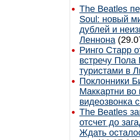
The Beatles п
Soul: новый м
дублей и неиз
Леннона
(29.0
Ринго Старр о
встречу Пола 
туристами в 
Поклонники Б
Маккартни во 
видеозвонка 
The Beatles з
отсчет до заг
Ждать остало