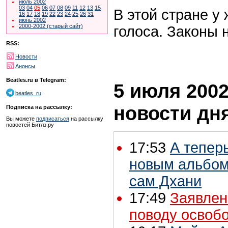
июль 2002
03
04
05
06
07
08
09
11
12
13
15
В этой стране у
16
17
18
19
22
23
24
25
26
31
июнь 2002
2000-2002 (старый сайт)
голоса. Законы 
RSS:
Новости
Анонсы
Beatles.ru в Telegram:
5 июля 2002
beatles_ru
новости дн
Подписка на рассылку:
Вы можете
подписаться
на рассылку
новостей Битлз.ру
17:53
А теперь
новым альбом
сам Дхани
17:49
Заявлен
поводу освоб