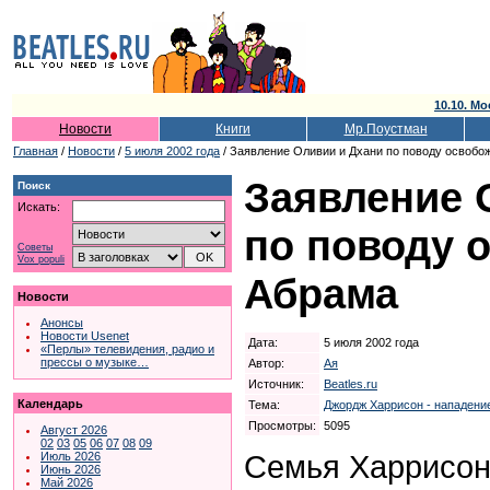
10.10. Мо
Новости
Книги
Мр.Поустман
Главная
/
Новости
/
5 июля 2002 года
/ Заявление Оливии и Дхани по поводу освобо
Заявление 
Поиск
Искать:
по поводу 
Советы
Vox populi
Абрама
Новости
Анонсы
Новости Usenet
Дата:
5 июля 2002 года
«Перлы» телевидения, радио и
прессы о музыке…
Автор:
Ая
Источник:
Beatles.ru
Календарь
Тема:
Джордж Харрисон - нападени
Просмотры:
5095
Август 2026
02
03
05
06
07
08
09
Семья Харрисон
Июль 2026
Июнь 2026
Май 2026