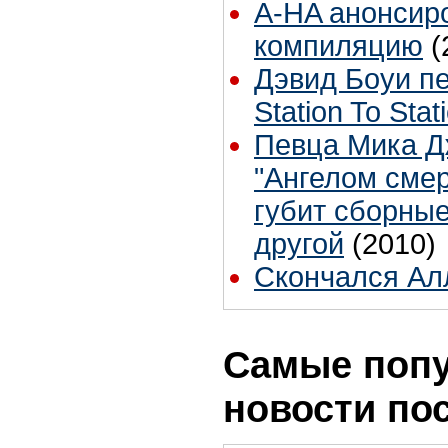
A-HA анонсир
компиляцию
(
Дэвид Боуи п
Station To Stat
Певца Мика Д
"Ангелом смер
губит сборные
другой
(2010)
Скончался Ал
Самые поп
новости по