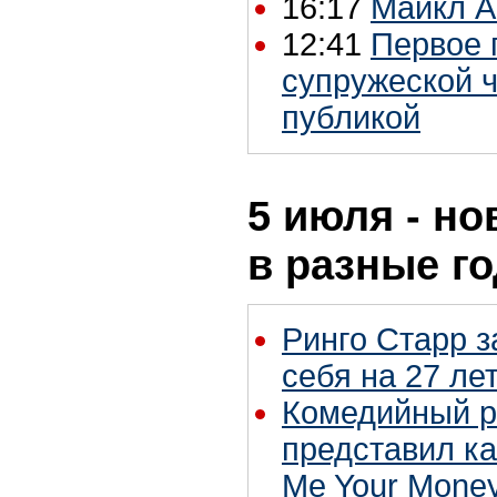
16:17
Майкл А
12:41
Первое 
супружеской 
публикой
5 июля - но
в разные г
Ринго Старр з
себя на 27 ле
Комедийный ро
представил ка
Me Your Money