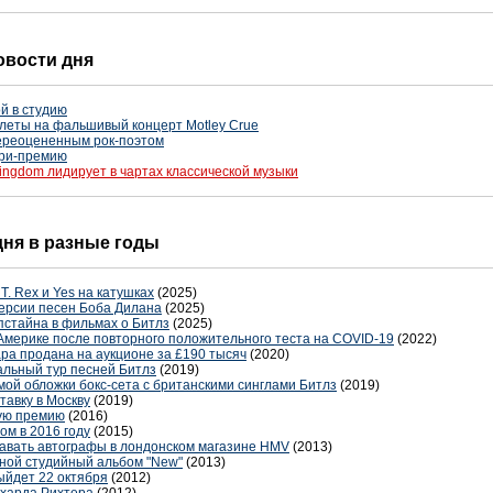
новости дня
й в студию
леты на фальшивый концерт Motley Crue
ереоцененным рок-поэтом
три-премию
ingdom лидирует в чартах классической музыки
 дня в разные годы
T. Rex и Yes на катушках
(2025)
версии песен Боба Дилана
(2025)
пстайна в фильмах о Битлз
(2025)
Америке после повторного положительного теста на COVID-19
(2022)
а продана на аукционе за £190 тысяч
(2020)
льный тур песней Битлз
(2019)
ой обложки бокс-сета с британскими синглами Битлз
(2019)
тавку в Москву
(2019)
ую премию
(2016)
ом в 2016 году
(2015)
давать автографы в лондонском магазине HMV
(2013)
ной студийный альбом "New"
(2013)
ыйдет 22 октября
(2012)