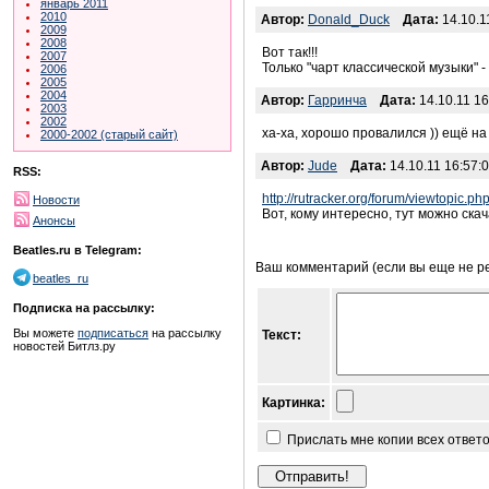
январь 2011
2010
Автор:
Donald_Duck
Дата:
14.10.1
2009
2008
Вот так!!!
2007
Только "чарт классической музыки" 
2006
2005
2004
Автор:
Гарринча
Дата:
14.10.11 16
2003
2002
ха-ха, хорошо провалился )) ещё н
2000-2002 (старый сайт)
Автор:
Jude
Дата:
14.10.11 16:57:
RSS:
http://rutracker.org/forum/viewtopic.
Новости
Вот, кому интересно, тут можно ска
Анонсы
Beatles.ru в Telegram:
Ваш комментарий (если вы еще не р
beatles_ru
Подписка на рассылку:
Вы можете
подписаться
на рассылку
Текст:
новостей Битлз.ру
Картинка:
Прислать мне копии всех ответ