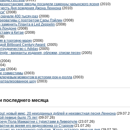
рхарда Рихтера
(2012)
 казахстанские звезды посадили саженцы чарынского ясеня
(2010)
 честь Дня рождения Джона Леннона
(2010)
лси"
(2008)
скачали 400 тысяч раз
(2008)
зервативы с портретом Сары Пэйлин
(2008)
я заменить Планта в Led Zeppelin
(2008)
в Лондоне
(2008)
ставку в Китае
(2008)
08)
я в торговую марку
(2006)
дой Billboard Century Award
(2005)
трудничество с Adidas
(2005)
ingle - варианты издания, обложки, списки песен
(2005)
(2004)
004)
сии
(2004)
лне совместимы
(2003)
ключевым моментом в истории рок-н-ролла
(2003)
театрализованное шоу
(2003)
 последнего месяца
oul: новый микс, 20 неизданных дублей и неизвестная песня Леннона
(29.07.2
ой певице было 75 лет
(09.07.26)
речу Пола Маккартни с туристами в Ливерпуле
(23.07.26)
артни во время его видеозвонка со Старром
(21.07.26)
отсчет до загадочного события. Ждать осталось меньше дня
(29.07.26)