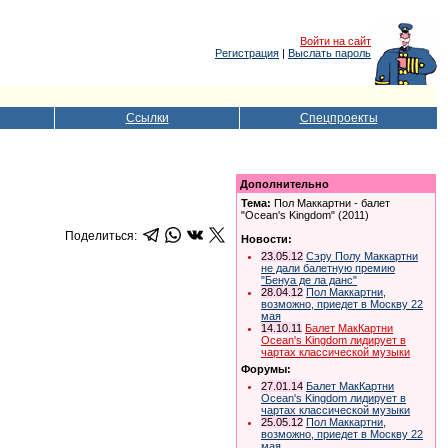
Войти на сайт
Регистрация
|
Выслать пароль
Ссылки
Спецпроекты
Дополнительно
Тема:
Пол Маккартни - балет
"Ocean's Kingdom" (2011)
Поделиться:
Новости:
23.05.12
Сэру Полу Маккартни
не дали балетную премию
"Бенуа де ла данс"
28.04.12
Пол Маккартни,
возможно, приедет в Москву 22
мая
14.10.11
Балет МакКартни
Ocean's Kingdom лидирует в
чартах классической музыки
Форумы:
27.01.14
Балет МакКартни
Ocean's Kingdom лидирует в
чартах классической музыки
25.05.12
Пол Маккартни,
возможно, приедет в Москву 22
мая