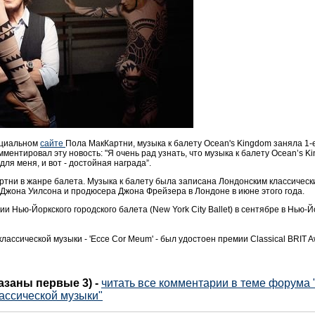
ициальном
сайте
Пола МакКартни, музыка к балету Ocean's Kingdom заняла 1-е
мментировал эту новость: "Я очень рад узнать, что музыка к балету Ocean’s 
ля меня, и вот - достойная награда”.
артни в жанре балета. Музыка к балету была записана Лондонским классически
 Джона Уилсона и продюсера Джона Фрейзера в Лондоне в июне этого года.
и Нью-Йоркского городского балета (New York City Ballet) в сентябре в Нью-
ассической музыки - 'Ecce Cor Meum' - был удостоен премии Classical BRIT A
казаны первые 3)
-
читать все комментарии в теме форума 
лассической музыки"