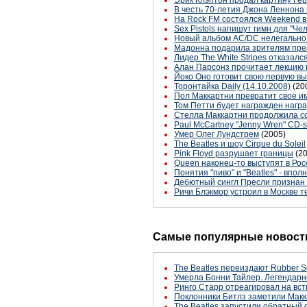
Эрик Клэптон продал картину Ге
В честь 70-летия Джона Леннона
На Rock FM состоялся Weekend в
Sex Pistols напишут гимн для "Че
Новый альбом AC/DC нелегально 
Мадонна подарила зрителям пре
Лидер The White Stripes отказалс
Алан Парсонз прочитает лекцию 
Йоко Оно готовит свою первую вы
Торонтайка Daily (14.10.2008)
(20
Пол Маккартни превратит свое им
Том Петти будет награжден награ
Стелла Маккартни продолжила со
Paul McCartney "Jenny Wren" CD-s
Умер Олег Лундстрем
(2005)
The Beatles и шоу Cirque du Soleil
Pink Floyd разрушает границы
(2
Queen наконец-то выступят в Рос
Понятия "пиво" и "Beatles" - впо
Дебютный сингл Пресли признан 
Ричи Блэкмор устроил в Москве 
Самые популярные новости
The Beatles переиздают Rubber S
Умерла Бонни Тайлер. Легендарн
Ринго Старр отреагировал на вст
Поклонники Битлз заметили Макк
The Beatles запустили обратный 