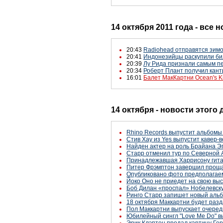
14 октября 2011 года - все 
20:43
Radiohead отправятся зимо
20:41
Индонезийцы раскупили би
20:39
Лу Рида признали самым п
20:34
Роберт Плант получил кан
16:01
Балет МакКартни Ocean's K
14 октября - новости этого
Rhino Records выпустит альбомы 
Стив Хау из Yes выпустит кавер-
Найден актер на роль Брайана Э
Старр отменил тур по Северной 
Принадлежавшая Харрисону гитар
Питер Фрэмптон завершил проща
Опубликовано фото предполагаем
Йоко Оно не приедет на свою выс
Боб Дилан «проспал» Нобелевск
Ринго Старр запишет новый альб
18 октября Маккартни будет раз
Пол Маккартни выпускает очеред
Юбилейный сингл "Love Me Do" в