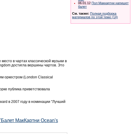
06.01.12
Пол Маккартни напишет
балет
См. также:
Полная подборка
материалов по этой теме (14)
 место в чартах классической музыки в
Kingdom достигла вершины чартов. Это
м оркестром (London Classical
Йорке публика приветствовала
ward в 2007 году в номинации "Лучший
"Балет МакКартни Ocean's