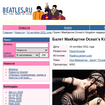
Новости
Книги
Главная
/
Новости
/
14 октября 2011 года
/ Балет МакКартни Ocean's Kingdom лидиру
Балет МакКартни Ocean's K
Поиск
Искать:
Дата:
14 октября 2011 года
Разместил:
Pavel Kroupin
Советы
Источник:
Paulmccartney.com
Vox populi
Тема:
Пол Маккартни - балет "Ocean
Новости
Просмотры:
6052
Анонсы
Новости Usenet
«Перлы» телевидения, радио и
прессы о музыке…
Календарь
Август 2026
02
03
05
06
Июль 2026
Июнь 2026
Май 2026