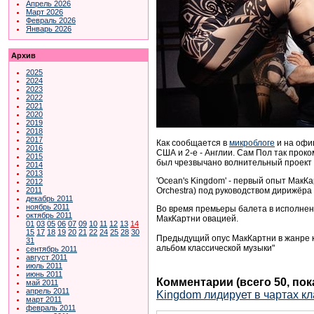
Апрель 2026
Март 2026
Февраль 2026
Январь 2026
Архив
2025
2024
2023
2022
2021
2020
2019
2018
2017
Как сообщается в
микроблоге
и на оф
2016
США и 2-е - Англии. Сам Пол так проко
2015
был чрезвычано волнительный проект д
2014
2013
'Ocean's Kingdom' - первый опыт МакК
2012
Orchestra) под руководством дирижёра
2011
декабрь 2011
ноябрь 2011
Во время премьеры балета в исполнени
октябрь 2011
МакКартни овацией.
01
03
05
06
07
09
10
11
12
13
14
15
17
18
19
20
21
22
24
25
28
30
Предыдущий опус МакКартни в жанре кл
31
альбом классической музыки"
сентябрь 2011
август 2011
июль 2011
июнь 2011
Комментарии (всего 50, по
май 2011
апрель 2011
Kingdom лидирует в чартах к
март 2011
февраль 2011