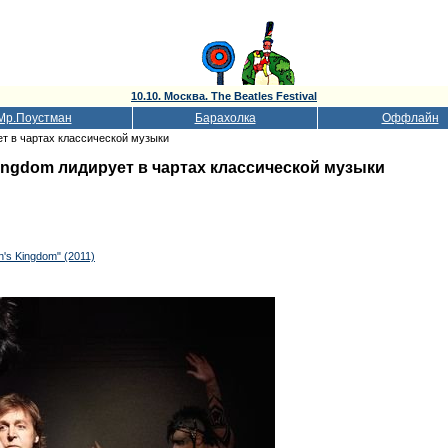
10.10. Москва. The Beatles Festival
Мр.Поустман
Барахолка
Оффлайн
ет в чартах классической музыки
ingdom лидирует в чартах классической музыки
's Kingdom" (2011)