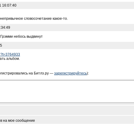
1 16:07:40
- непривычное словосочетание какое-то.
:34:49
а Грэмми небось выдвинут
05
php?t=3764933
чать альбом.
егистрировались на Битлз.ру —
зарегистрируйтесь
):
ов на мое сообщение