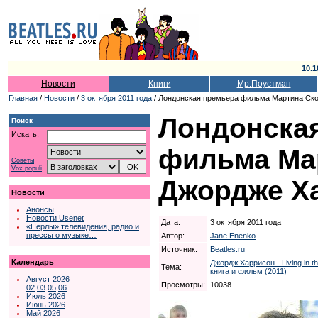
10.1
Новости
Книги
Мр.Поустман
Главная
/
Новости
/
3 октября 2011 года
/ Лондонская премьера фильма Мартина Ско
Лондонска
Поиск
Искать:
фильма Мар
Советы
Vox populi
Джордже Х
Новости
Анонсы
Новости Usenet
Дата:
3 октября 2011 года
«Перлы» телевидения, радио и
прессы о музыке…
Автор:
Jane Enenko
Источник:
Beatles.ru
Календарь
Джордж Харрисон - Living in t
Тема:
книга и фильм (2011)
Август 2026
Просмотры:
10038
02
03
05
06
Июль 2026
Июнь 2026
Май 2026