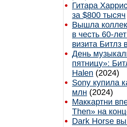
Гитара Харрис
за $800 тысяч
Вышла коллек
в честь 60-ле
визита Битлз
День музыкал
пятницу»: Битл
Halen
(2024)
Sony купила к
млн
(2024)
Маккартни вп
Then» на конц
Dark Horse вы