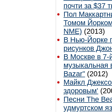
почти за $37 т
Пол Маккартни
Томом Йорком
NME)
(2013)
В Нью-Йорке 
рисунков Джо
В Москве в 7-
музыкальная в
Bazar"
(2012)
Майкл Джексо
здоровым'
(20
Песни The Bea
удмуртском я