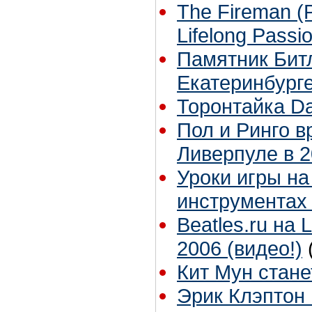
The Fireman (P
Lifelong Passi
Памятник Битл
Екатеринбурге
Торонтайка Dai
Пол и Ринго в
Ливерпуле в 2
Уроки игры н
инструментах
Beatles.ru на 
2006 (видео!)
Кит Мун стан
Эрик Клэптон