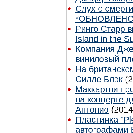
Слух о смерти
*ОБНОВЛЕН
Ринго Старр 
Island in the 
Компания Дже
виниловый пл
На британско
Силле Блэк
(
Маккартни пр
на концерте д
Антонио
(2014
Пластинка "Pl
автографами 