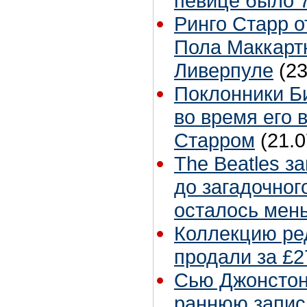
певице было 7
Ринго Старр о
Пола Маккартн
Ливерпуле
(23
Поклонники Б
во время его 
Старром
(21.0
The Beatles з
до загадочног
осталось мен
Коллекцию ре
продали за £2
Сью Джонстон 
раннюю запис