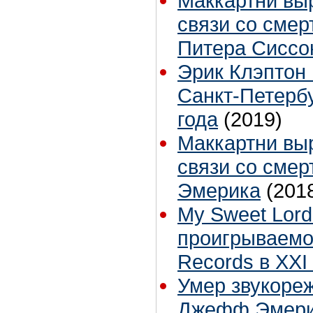
Маккартни вы
связи со смер
Питера Сиссо
Эрик Клэптон 
Санкт-Петерб
года
(2019)
Маккартни вы
связи со сме
Эмерика
(201
My Sweet Lord
проигрываемо
Records в XXI
Умер звукоре
Джефф Эмер