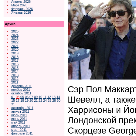
Апрель 2026
Март 2026
Февраль 2026
Январь 2026
Архив
2025
2024
2023
2022
2021
2020
2019
2018
2017
2016
2015
2014
2013
2012
2011
Сэр Пол Маккарт
декабрь 2011
ноябрь 2011
октябрь 2011
Шевелл, а также
01
03
05
06
07
09
10
11
12
13
14
15
17
18
19
20
21
22
24
25
28
30
31
Харрисоны и Йо
сентябрь 2011
август 2011
июль 2011
Лондонской пре
июнь 2011
май 2011
апрель 2011
Скорцезе George 
март 2011
февраль 2011