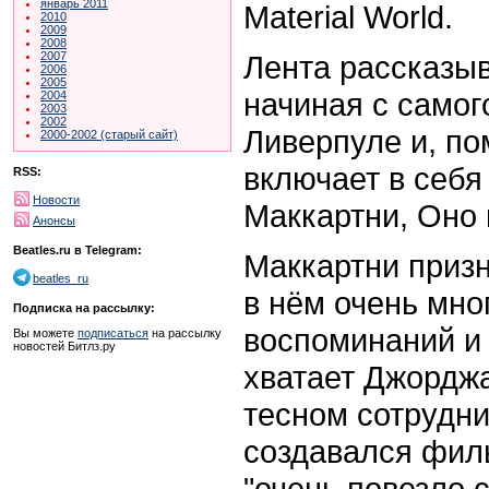
январь 2011
Material World.
2010
2009
2008
Лента рассказы
2007
2006
2005
начиная с самог
2004
2003
2002
Ливерпуле и, по
2000-2002 (старый сайт)
включает в себя
RSS:
Новости
Маккартни, Оно 
Анонсы
Beatles.ru в Telegram:
Маккартни приз
beatles_ru
в нём очень мно
Подписка на рассылку:
воспоминаний и 
Вы можете
подписаться
на рассылку
новостей Битлз.ру
хватает Джорджа
тесном сотрудни
создавался филь
"очень повезло 