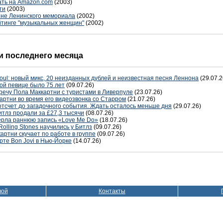
азать на Amazon.com
(2003)
ти
(2003)
цене Ленинского мемориала
(2002)
ейтинге "музыкальных женщин"
(2002)
 последнего месяца
oul: новый микс, 20 неизданных дублей и неизвестная песня Леннона
(29.07.2
ой певице было 75 лет
(09.07.26)
речу Пола Маккартни с туристами в Ливерпуле
(23.07.26)
артни во время его видеозвонка со Старром
(21.07.26)
отсчет до загадочного события. Ждать осталось меньше дня
(29.07.26)
тлз продали за £27,3 тысячи
(08.07.26)
терла раннюю запись «Love Me Do»
(18.07.26)
Rolling Stones научились у Битлз
(09.07.26)
артни скучает по работе в группе
(09.07.26)
рте Bon Jovi в Нью-Йорке
(14.07.26)
вой
Контакты