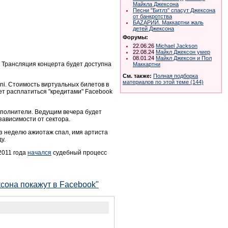
Майкла Джексона
Песни "Битлз" спасут Джексона
от банкротства
БАZАРИЙ. Маккартни жаль
детей Джексона
Форумы:
22.06.26
Michael Jackson
22.08.24
Майкл Джексон умер
08.01.24
Майкл Джексон и Пол
. Трансляция концерта будет доступна
Маккартни
См. также:
Полная подборка
материалов по этой теме (144)
oni. Стоимость виртуальных билетов в
ет расплатиться "кредитами" Facebook
исполнители. Ведущим вечера будет
зависимости от сектора.
ез неделю ажиотаж спал, имя артиста
у.
2011 года
начался
судебный процесс
сона покажут в Facebook"