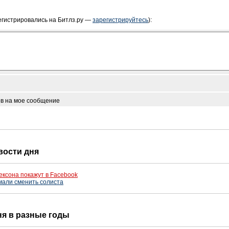
егистрировались на Битлз.ру —
зарегистрируйтесь
):
ов на мое сообщение
овости дня
ксона покажут в Facebook
умали сменить солиста
дня в разные годы