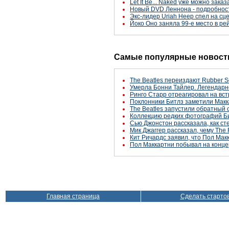
Let It Be... Naked уже можно зак
Новый DVD Леннона - подробнос
Экс-лидер Uriah Heep спел на с
Йоко Оно заняла 99-е место в р
Самые популярные новости
The Beatles переиздают Rubber S
Умерла Бонни Тайлер. Легендарн
Ринго Старр отреагировал на вст
Поклонники Битлз заметили Макк
The Beatles запустили обратный 
Коллекцию редких фотографий Би
Сью Джонстон рассказала, как с
Мик Джаггер рассказал, чему The 
Кит Ричардс заявил, что Пол Макк
Пол Маккартни побывал на конце
Главная страница
Сделать старто