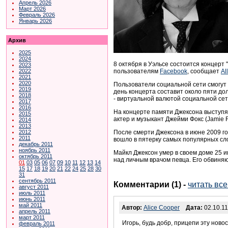
Апрель 2026
Март 2026
Февраль 2026
Январь 2026
Архив
2025
2024
8 октября в Уэльсе состоится концерт 
2023
пользователям
Facebook
, сообщает
Al
2022
2021
2020
Пользователи социальной сети смогу
2019
день концерта составит около пяти до
2018
- виртуальной валютой социальной сет
2017
2016
На концерте памяти Джексона выступят
2015
актер и музыкант Джейми Фокс (Jamie F
2014
2013
После смерти Джексона в июне 2009 го
2012
2011
вошло в пятерку самых популярных сло
декабрь 2011
ноябрь 2011
Майкл Джексон умер в своем доме 25 и
октябрь 2011
над личным врачом певца. Его обвиня
01
03
05
06
07
09
10
11
12
13
14
15
17
18
19
20
21
22
24
25
28
30
31
сентябрь 2011
Комментарии (1)
-
читать вс
август 2011
июль 2011
июнь 2011
май 2011
Автор:
Alice Cooper
Дата:
02.10.11
апрель 2011
март 2011
Игорь, будь добр, прицепи эту ново
февраль 2011