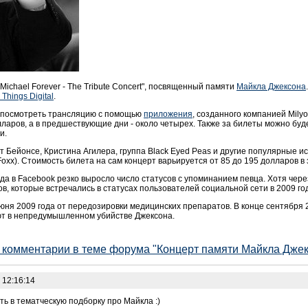
"Michael Forever - The Tribute Concert", посвященный памяти
Майкла Джексона
l Things Digital
.
т посмотреть трансляцию с помощью
приложения
, созданного компанией Mily
лларов, а в предшествующие дни - около четырех. Также за билеты можно буд
и.
 Бейонсе, Кристина Агилера, группа Black Eyed Peas и другие популярные 
oxx). Стоимость билета на сам концерт варьируется от 85 до 195 долларов в 
да в Facebook резко выросло число статусов с упоминанием певца. Хотя чер
в, которые встречались в статусах пользователей социальной сети в 2009 год
юня 2009 года от передозировки медицинских препаратов. В конце сентября 
ют в непредумышленном убийстве Джексона.
е комментарии в теме форума "Концерт памяти Майкла Джек
 12:16:14
сть в тематческую подборку про Майкла :)