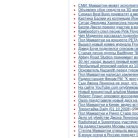
СМИ: Маккартни может исполнить
Объявлен сбор средств на 3D-кни
Сериал Beat Bugs превратят в м
Картина Баскии из коллекции Йок
Ситар Джорджа Харрисона продан
Билли Джоэл принял участие в к
Камбербэтч спел песню Pink Floy
Чип Мэдингер рассказал подробн
Пол Маккартни на концерте PETA 
Вышел новый номер журнала From 
Дэвид Боуи поделился списком с
Старая песня группы Badfinger "
Abbey Road Studios принимает во
30 лет назад: вышел первый ком
Необычный японский набор из 10
Основатель Nazareth перед туром
Пол Маккартни написал заключе
Радиостанция Финам FM: "К черту
Сын Джона Леннона не знал, что о
На сайте YouTube.com опубликова
Новый концертный альбом Маккар
Роберт Плант опроверг воссоеди
Oasis представили новый диск н
Пол Маккартни в Киеве: видео вс
Торонтайка Daily (01.10.2008)
(20
Пол Маккартни и Ринго Старр по
Дело об убийстве Джона Леннона
Radiohead и Supergrass участвую
На радиостанциях Москвы начала
Стелла Маккартни открыла магаз
В конце осени в Россию приедет