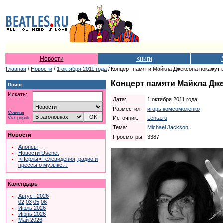
Новости
Книги
Главная
/
Новости
/
1 октября 2011 года
/ Концерт памяти Майкла Джексона покажут 
Концерт памяти Майкла Дже
Поиск
Искать:
Дата:
1 октября 2011 года
Разместил:
игорь комсомоленко
Советы
Источник:
Lenta.ru
Vox populi
Тема:
Michael Jackson
Новости
Просмотры:
3387
Анонсы
Новости Usenet
«Перлы» телевидения, радио и
прессы о музыке…
Календарь
Август 2026
02
03
05
06
Июль 2026
Июнь 2026
Май 2026