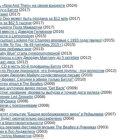
 «Now And Then» на своем концерте
(2024)
гу о Битлз
(2017)
юзикл
(2017)
о Оно может быть продана за $12 млн
(2017)
 за $62,5 тысячи
(2017)
онцерте Пола Маккартни
(2017)
d вместе с Дэвидом Гилмором
(2016)
ости о Lennonology
(2015)
сыграл Looking For Changes впервые с 1993 года! (видео)
(2015)
Me To You - № 49 (октябрь 2015 г.)
(2015)
воих любимых книг
(2013)
Baby Blue" стала суперпопулярной
(2013)
просы к сэру Джорджу Мартину до 5 октября
(2012)
пакт-диск
(2012)
 CD в честь 50-й годовщины Битлз
(2012)
 по России признался, что будущее группы - под вопросом
(2012)
нному Джорджу Майклу сочувственное письмо
(2010)
 формат. Сегодня в эфире только Битлз!"
(2010)
тец играл в The Beatles
(2009)
но шуточное видео песни "Get Back"
(2009)
тни: название, форматы выпуска и точная дата релиза
(2009)
нение Led Zeppelin
(2008)
а MySpace
(2008)
тречи с поклонниками
(2008)
08)
сетят открытие "Башни воображаемого мира" в Рейкьявике
(2007)
 будет окончательно рассекречено
(2004)
т в благотворительности
(2004)
сь реклама фестиваля музыки The Beatles в Лужниках
(2003)
ин в Лос-Анджелесе
(2003)
 Стелла Маккартни
(2003)