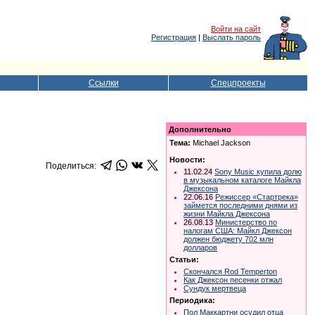
Войти на сайт
Регистрация
|
Выслать пароль
Ссылки
Спецпроекты
Дополнительно
Тема:
Michael Jackson
Новости:
Поделиться:
11.02.24
Sony Music купила долю
в музыкальном каталоге Майкла
Джексона
22.06.16
Режиссер «Стартрека»
займется последними днями из
жизни Майкла Джексона
26.08.13
Министерство по
налогам США: Майкл Джексон
должен бюджету 702 млн
долларов
Статьи:
Скончался Rod Temperton
Как Джексон песенки отжал
Сундук мертвеца
Периодика:
Пол Маккартни осудил отца