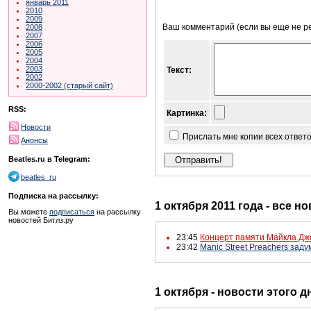
январь 2011
2010
2009
Ваш комментарий (если вы еще не р
2008
2007
2006
2005
2004
2003
Текст:
2002
2000-2002 (старый сайт)
RSS:
Картинка:
Новости
Прислать мне копии всех ответ
Анонсы
Beatles.ru в Telegram:
beatles_ru
Подписка на рассылку:
1 октября 2011 года - все н
Вы можете
подписаться
на рассылку
новостей Битлз.ру
23:45
Концерт памяти Майкла Дже
23:42
Manic Street Preachers зад
1 октября - новости этого 