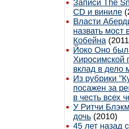
Записи The Sm
CD и виниле
(
Власти Аберд
назвать мост 
Кобейна
(2011
Йоко Оно был
Хиросимской 
вклад в дело
Из рубрики "К
посажен за ре
в честь всех 
У Ритчи Блэк
дочь
(2010)
45 лет назад 