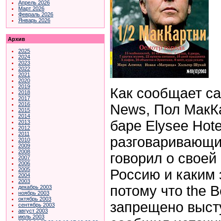
Апрель 2026
Март 2026
Февраль 2026
Январь 2026
Архив
2025
2024
2023
2022
2021
2020
2019
Как сообщает с
2018
2017
2016
News,
Пол МакК
2015
2014
баре
Elysee Hote
2013
2012
2011
разговаривающи
2010
2009
2008
говорил о своей
2007
2006
2005
Россию и каким 
2004
2003
потому что
the B
декабрь 2003
ноябрь 2003
октябрь 2003
запрещено высту
сентябрь 2003
август 2003
июль 2003