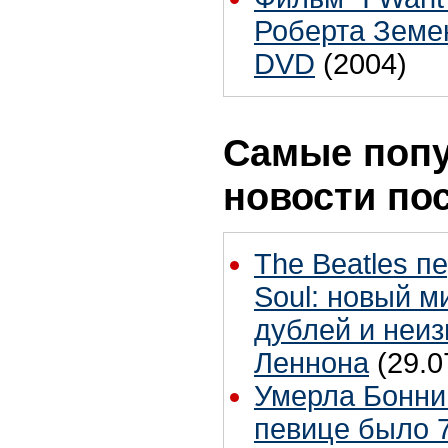
Роберта Земе
DVD
(2004)
Самые поп
новости по
The Beatles п
Soul: новый м
дублей и неиз
Леннона
(29.0
Умерла Бонни
певице было 7