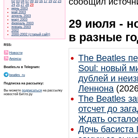
сообщил источн
02
03
04
07
09
10
16
17
19
22
23
24
25
27
28
29
июнь 2003
май 2003
апрель 2003
29 июля - н
март 2003
февраль 2003
январь 2003
2002
в разные г
2000-2002 (старый сайт)
RSS:
Новости
The Beatles п
Анонсы
Soul: новый м
Beatles.ru в Telegram:
beatles_ru
дублей и неиз
Подписка на рассылку:
Леннона
(2026
Вы можете
подписаться
на рассылку
новостей Битлз.ру
The Beatles з
отсчет до заг
Ждать остало
Дочь басиста 