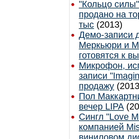
"Кольцо силы"
продано на то
тыс
(2013)
Демо-записи 
Меркьюри и М
готовятся к в
Микрофон, ис
записи "Imagi
продажу
(2013
Пол Маккартн
вечер LIPA
(2
Сингл "Love M
компанией Mis
виниловом ди