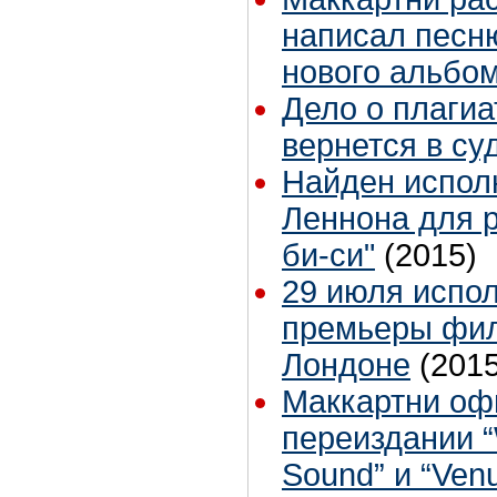
написал песн
нового альбо
Дело о плагиа
вернется в су
Найден испол
Леннона для р
би-си"
(2015)
29 июля испол
премьеры филь
Лондоне
(2015
Маккартни оф
переиздании “
Sound” и “Ven