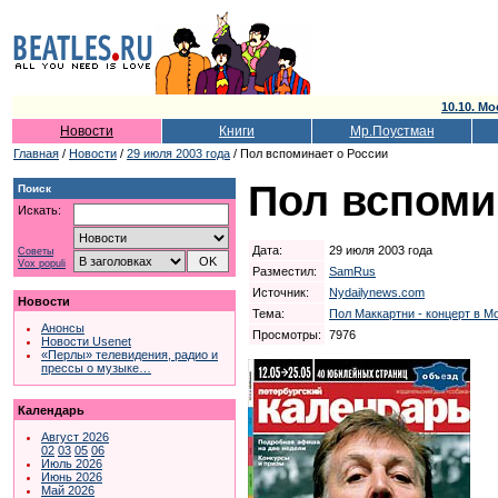
10.10. Мо
Новости
Книги
Мр.Поустман
Главная
/
Новости
/
29 июля 2003 года
/ Пол вспоминает о России
Пол вспоми
Поиск
Искать:
Дата:
29 июля 2003 года
Советы
Vox populi
Разместил:
SamRus
Источник:
Nydailynews.com
Новости
Тема:
Пол Маккартни - концерт в Мо
Анонсы
Просмотры:
7976
Новости Usenet
«Перлы» телевидения, радио и
прессы о музыке…
Календарь
Август 2026
02
03
05
06
Июль 2026
Июнь 2026
Май 2026