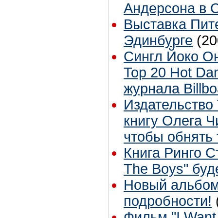
Андерсона в 
Выставка Пит
Эдинбурге
(20
Сингл Йоко Оно
Top 20 Hot Da
журнала Billbo
Издательство
книгу Олега Ч
чтобы обнять 
Книга Ринго С
The Boys" буд
Новый альбом
подробности!
Фильм "I Want