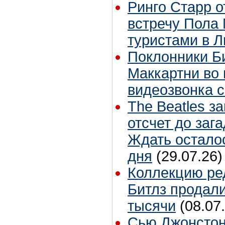
Ринго Старр о
встречу Пола 
туристами в 
Поклонники Б
Маккартни во 
видеозвонка 
The Beatles з
отсчет до заг
Ждать остало
дня
(29.07.26)
Коллекцию ре
Битлз продали
тысячи
(08.07
Сью Джонстон