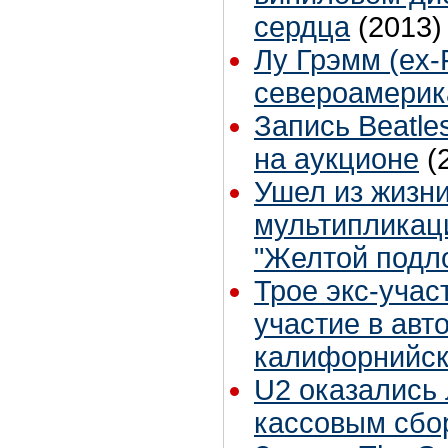
сердца
(2013)
Лу Грэмм (ex-
североамерик
Запись Beatle
на аукционе
(
Ушел из жизни
мультипликац
"Желтой подл
Трое экс-учас
участие в авт
калифорнийск
U2 оказались
кассовым сбо