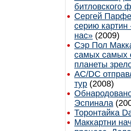
битловского ф
Сергей Парфе
серию картин
нас»
(2009)
Сэр Пол Макка
самых самых 
планеты зрело
AC/DC отправ
тур
(2008)
Обнародовано
Эспинала
(20
Торонтайка Dai
Маккартни на