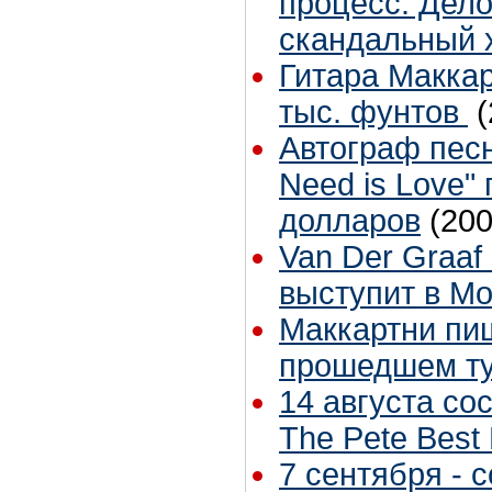
процесс. Дел
скандальный 
Гитара Маккар
тыс. фунтов
(
Автограф песн
Need is Love"
долларов
(200
Van Der Graaf
выступит в Мо
Маккартни пи
прошедшем т
14 августа со
The Pete Best
7 сентября - 