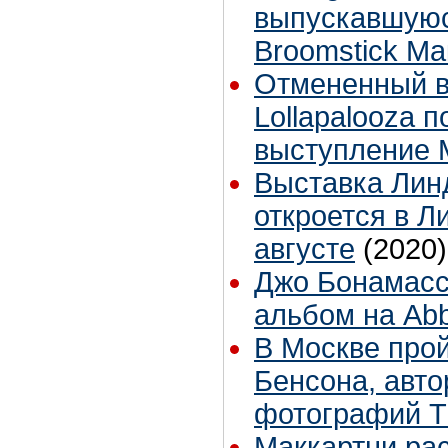
выпускавшуюс
Broomstick Ма
Отмененный в
Lollapalooza 
выступление 
Выставка Лин
откроется в Л
августе
(2020)
Джо Бонамасс
альбом на Ab
В Москве прой
Бенсона, авт
фотографий T
Маккартни рас