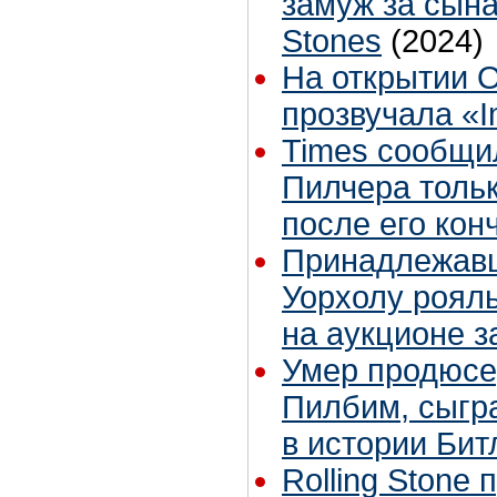
замуж за сына
Stones
(2024)
На открытии 
прозвучала «I
Times сообщи
Пилчера тольк
после его кон
Принадлежавш
Уорхолу роял
на аукционе з
Умер продюсе
Пилбим, сыгр
в истории Бит
Rolling Stone