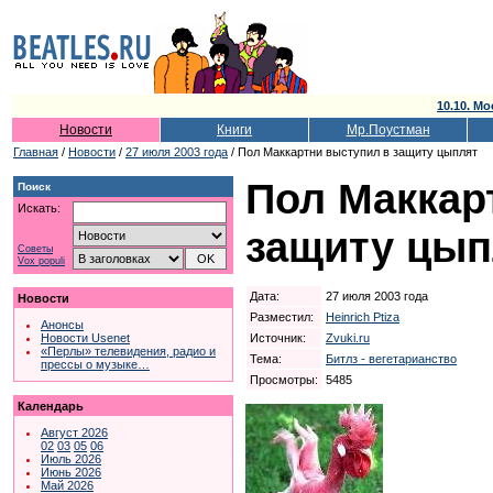
10.10. Мо
Новости
Книги
Мр.Поустман
Главная
/
Новости
/
27 июля 2003 года
/ Пол Маккартни выступил в защиту цыплят
Пол Маккар
Поиск
Искать:
защиту цып
Советы
Vox populi
Дата:
27 июля 2003 года
Новости
Разместил:
Heinrich Ptiza
Анонсы
Источник:
Zvuki.ru
Новости Usenet
«Перлы» телевидения, радио и
Тема:
Битлз - вегетарианство
прессы о музыке…
Просмотры:
5485
Календарь
Август 2026
02
03
05
06
Июль 2026
Июнь 2026
Май 2026