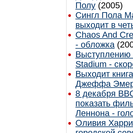
Полу
(2005)
Cингл Пола Ма
выходит в чет
Chaos And Cre
- обложка
(20
Выступлению 
Stadium - скор
Выходит книга
Джеффа Эмер
8 декабря BB
показать фил
Леннона - гол
Оливия Харри
городской сов