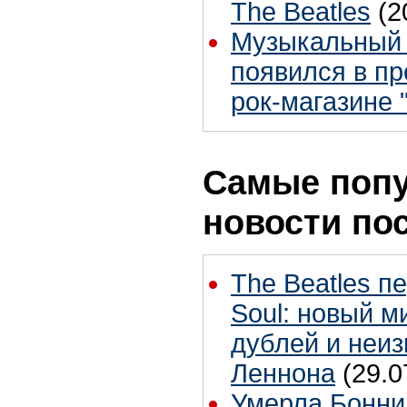
The Beatles
(2
Музыкальный 
появился в п
рок-магазине "
Самые поп
новости по
The Beatles п
Soul: новый м
дублей и неиз
Леннона
(29.0
Умерла Бонни