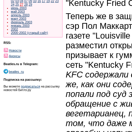
"Kentucky Fried 
02
03
04
07
09
10
16
17
19
22
23
24
25
27
28
29
июнь 2003
май 2003
Теперь же в защ
апрель 2003
март 2003
февраль 2003
сэр Пол Маккарт
январь 2003
2002
газете "Louisvill
2000-2002 (старый сайт)
разместил откры
RSS:
Новости
призывает к гум
Анонсы
сеть "Kentucky Fr
Beatles.ru в Telegram:
KFC содержали 
beatles_ru
Подписка на рассылку:
же, как они сод
Вы можете
подписаться
на рассылку
новостей Битлз.ру
попали под суд 
обращение с жи
вегетарианец, 
том, что даже 