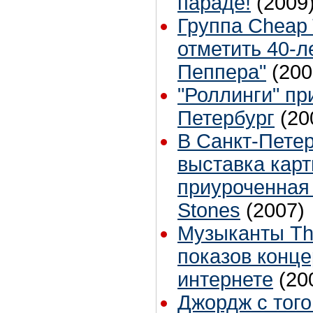
параде!
(2009
Группа Cheap 
отметить 40-л
Пеппера"
(200
"Роллинги" пр
Петербург
(20
В Санкт-Петер
выставка карт
приуроченная 
Stones
(2007)
Музыканты Th
показов конце
интернете
(20
Джордж с того