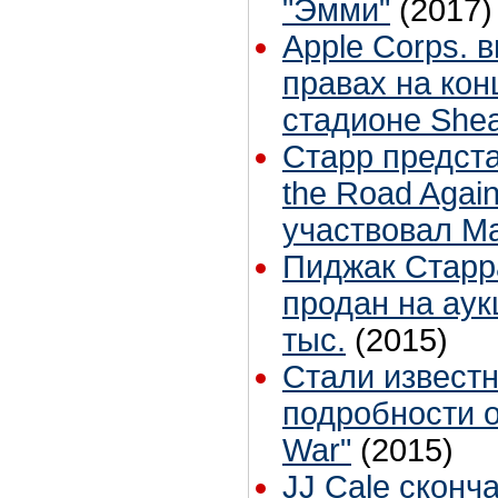
"Эмми"
(2017)
Apple Corps. 
правах на кон
стадионе She
Старр предста
the Road Again
участвовал М
Пиджак Старра
продан на аук
тыс.
(2015)
Стали извест
подробности о
War"
(2015)
JJ Cale сконч