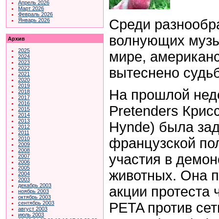
Апрель 2026
Март 2026
Февраль 2026
Среди разнообр
Январь 2026
волнующих музы
Архив
2025
мире, американс
2024
2023
вытеснено судьб
2022
2021
2020
2019
На прошлой нед
2018
2017
2016
Pretenders Крисс
2015
2014
2013
Hynde) была за
2012
2011
французской по
2010
2009
2008
участия в демон
2007
2006
2005
животных. Она 
2004
2003
декабрь 2003
акции протеста 
ноябрь 2003
октябрь 2003
PETA против се
сентябрь 2003
август 2003
июль 2003