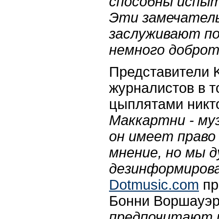
способны испыт
Эти замечател
заслуживают по
немного добро
Представители 
журналистов в т
цыплятами никто
Маккартни - му
он имеет право
мнение, но мы д
дезинформиров
Dotmusic.com
пр
Бонни Воршауэр
предпочитают 