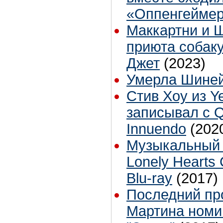
«Оппенгейме
Маккартни и 
приюта собак
Джет
(2023)
Умерла Шиней
Стив Хоу из Y
записывал с 
Innuendo
(202
Музыкальный 
Lonely Hearts
Blu-ray
(2017)
Последний пр
Мартина номи